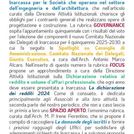
Inarcassa per le Società che operano nel settore
dell’ingegneria e dell’architettura
, che nell’articolo
curato dalla Direzione Attività Istituzionali, chiarisce gli
obblighi per i contraenti generali che realizzano opere di
progettazione e costruzione. La rubrica
GOVERNANCE
ospita l’appuntamento quinquennale con i risultati del voto
per l’elezione dei componenti il nuovo Comitato Nazionale
dei Delegati di Inarcassa per il quinquennio 2025-2030; a
cui fa seguito lo
Spotlight su Consiglio di
Amministrazione, Comitato Nazionale dei Delegati,
Giunta Esecutiva
, a cura dell’Arch. Antonio Marco
Alcaro. Nell’inserto di questo numero la rubrica
FOCUS
propone un approfondimento a cura della Direzione
Attività Istituzionali sulla
Dichiarazione relativa al
reddito e volume d’affari professionale
, che ogni anno
deve essere presentata a Inarcassa:
La dichiarazione
dei redditi 2024
. Come di consueto, è
dedicata
principalmente agli Associati e alla loro attività
, la
seconda parte del nostro periodico, che non a caso lascia
in primis
a loro uno
SPAZIO APERTO
, l’omonima rubrica,
curata dall’Arch. M. P. Irene Fiorentino, che si propone il
compito di raccogliere
Le domande degli iscritti
e fornire
i
preziosi ragguagli degli Uffici
, per soddisfare gli
adempimenti richiesti da Inarcassa. Le soluzioni proposte