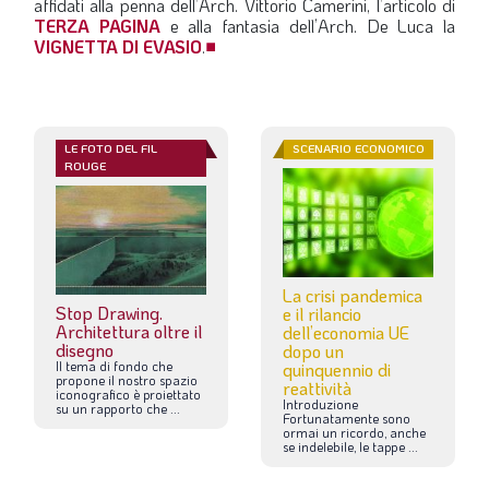
affidati alla penna dell’Arch. Vittorio Camerini, l’articolo di
TERZA PAGINA
e alla fantasia dell’Arch. De Luca la
VIGNETTA DI EVASIO
.
■
LE FOTO DEL FIL
SCENARIO ECONOMICO
ROUGE
La crisi pandemica
Stop Drawing.
e il rilancio
Architettura oltre il
dell’economia UE
disegno
dopo un
Il
tema
di
fondo
che
quinquennio di
propone
il
nostro
spazio
reattività
iconografico
è
proiettato
Introduzione
su
un
rapporto
che
...
Fortunatamente
sono
ormai
un
ricordo,
anche
se
indelebile,
le
tappe
...