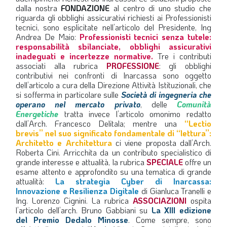
dalla nostra
FONDAZIONE
al centro di uno studio che
riguarda gli obblighi assicurativi richiesti ai Professionisti
tecnici, sono esplicitate nell’articolo del Presidente, Ing
Andrea De Maio:
Professionisti tecnici senza tutele:
responsabilità sbilanciate, obblighi assicurativi
inadeguati e incertezze normative.
Tre i contributi
associati alla rubrica
PROFESSIONE
: gli obblighi
contributivi nei confronti di Inarcassa sono oggetto
dell’articolo a cura della Direzione Attività Istituzionali, che
si sofferma in particolare sulle
Società di ingegneria che
operano nel mercato privato
, delle
Comunità
Energetiche
tratta invece l’articolo omonimo redatto
dall’Arch. Francesco Delitala; mentre una
“Lectio
brevis” nel suo significato fondamentale di “lettura”:
Architetto e Architettura
ci viene proposta dall’Arch.
Roberta Cini. Arricchita da un contributo specialistico di
grande interesse e attualità, la rubrica
SPECIALE
offre un
esame attento e approfondito su una tematica di grande
attualità:
La strategia Cyber di Inarcassa:
Innovazione e Resilienza Digitale
di Gianluca Tranelli e
Ing. Lorenzo Cignini. La rubrica
ASSOCIAZIONI
ospita
l’articolo dell’arch. Bruno Gabbiani su
La XIII edizione
del Premio Dedalo Minosse
. Come sempre, sono