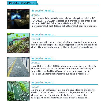
IN QUESTO NUMERO
in questo numero...
4/2024
…
entriamo
subito
in
medias
res,
nel
vivo
della
prima
rubrica,
LE
FOTO
DEL
ROUGE,
con
la
rassegna
di
immagini
dell’Intelligens,
Natural.
Artificial.
Collective,
scattate
alla
19.
Mostra
internazionale
di
architettura
della
Biennale
di
Venezia,
che
non
...
in questo numero...
3/2024
…
come
in
ogni
fil
rouge
che
sia
tale,
diamo
spazio
al
movimento,
a
cominciare
dalla
copertina,
dove
è
rappresentata
una
composizione
di
strutture
articolate,
aventi
tuttavia
dimensioni
considerevoli,
...
in questo numero...
2/2024
…
con
LE
FOTO
DEL
ROUGE,
offriamo
una
selezione
che
riflette
la
difficoltà
oggettiva
di
trasferire
in
immagini
un
modo
di
agire
innovativo,
un
obiettivo
efficace
da
conseguire,
soprattutto
trattando
una
tematica
ambientale,
quale
è
la
mobilità
...
in questo numero...
1/2024
…
apriamo,
fin
dalla
copertina,
con
uno
sguardo
sulle
prospettive
che
la
ricerca
scientifica
e
le
nuove
tecnologie
mettono
a
nostra
disposizione,
nell’individuare
le
strategie
necessarie
alla
salvaguardia
dell’ambiente.
Lo
facciamo
con
la
rassegna
...