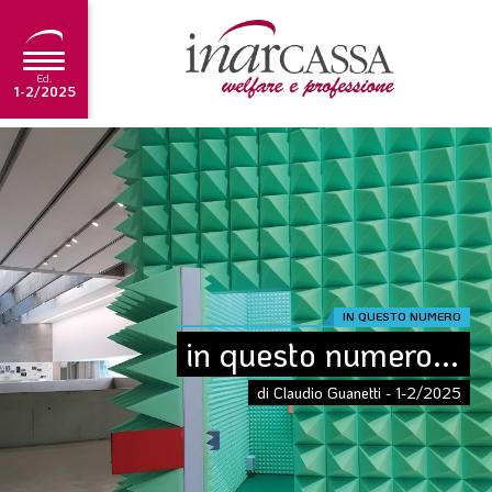
Ed.
1-2/2025
NEWS
EDITORIALE
TUTORIAL
SCADENZARIO
IN QUESTO NUMERO
ARCHIVIO
in questo numero...
di Claudio Guanetti - 1-2/2025
Ultima edizione
1-2/2025