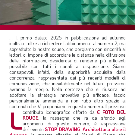
SOMMARIO
EDITORIALE
PREVIDENZA
FOCUS
… il primo datato 2025 in pubblicazione ad autunno
inoltrato, oltre a richiedere l’abbinamento al numero 2, ma
PROFESSIONE
soprattutto le nostre scuse, che porgiamo con sincerità ai
lettori, ci impone di accorciare le distanze nella diffusione
TERZA PAGINA
delle informazioni, desiderosi di renderle più efficienti
possibile con tutti i canali a disposizione. Siamo
LE FOTO DEL FIL ROUGE
consapevoli, infatti, della superiorità acquisita dalla
IN QUESTO NUMERO
concorrenza, rappresentata dai più recenti modelli di
comunicazione, che inevitabilmente nel futuro prossimo
SCENARIO ECONOMICO
avranno la meglio. Nella certezza che si riuscirà ad
adottare la strategia innovativa più efficace, faccio
SPAZIO APERTO
personalmente ammenda e non rubo altro spazio ai
contenuti che Vi proponiamo in questo numero. Il prezioso
L
GOVERNANCE
contributo iconografico offerto da
E FOTO DEL
ROUGE
, la rassegna che fa da sfondo agli
FONDAZIONE
argomenti di questo numero, è espressione
dell’evento
STOP DRAWING
.
Architettura oltre il
ASSOCIAZIONI
disegno
, la mostra allestita al Maxxi di Roma che