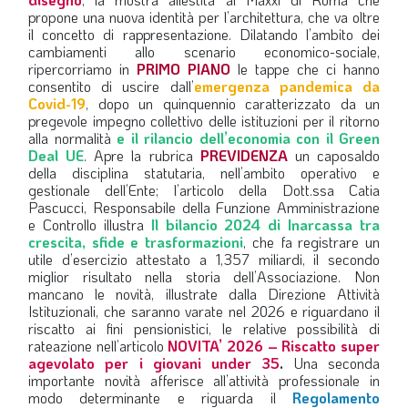
propone una nuova identità per l’architettura, che va oltre
LA VIGNETTA DI EVASIO
il concetto di rappresentazione. Dilatando l’ambito dei
cambiamenti allo scenario economico-sociale,
SPECIALE
ripercorriamo in
PRIMO PIANO
le tappe che ci hanno
consentito di uscire dall’
emergenza pandemica da
Covid-19
, dopo un quinquennio caratterizzato da un
expand_more
CAMBIA NUMERO
pregevole impegno collettivo delle istituzioni per il ritorno
alla normalità
e il rilancio dell’economia con il Green
Deal UE
. Apre la rubrica
PREVIDENZA
un caposaldo
della disciplina statutaria, nell’ambito operativo e
gestionale dell’Ente; l’articolo della Dott.ssa Catia
Pascucci, Responsabile della Funzione Amministrazione
e Controllo illustra
Il bilancio 2024 di Inarcassa tra
crescita, sfide e trasformazioni
, che fa registrare un
utile d’esercizio attestato a 1,357 miliardi, il secondo
miglior risultato nella storia dell’Associazione. Non
mancano le novità, illustrate dalla Direzione Attività
Istituzionali, che saranno varate nel 2026 e riguardano il
riscatto ai fini pensionistici, le relative possibilità di
rateazione nell’articolo
NOVITA’ 2026 – Riscatto super
agevolato per i giovani under 35
.
Una seconda
importante novità afferisce all’attività professionale in
modo determinante e riguarda il
Regolamento