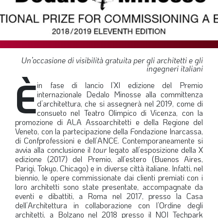
SOMMARIO
EDITORIALE
PREVIDENZA
FOCUS
Un’occasione di visibilità gratuita per gli architetti e gli
ingegneri italiani
PROFESSIONE
È
in fase di lancio l’XI edizione del Premio
TERZA PAGINA
internazionale Dedalo Minosse alla committenza
d’architettura, che si assegnerà nel 2019, come di
LE FOTO DEL FIL ROUGE
consueto nel Teatro Olimpico di Vicenza, con la
promozione di ALA Assoarchitetti e della Regione del
IN QUESTO NUMERO
Veneto, con la partecipazione della Fondazione Inarcassa,
di Confprofessioni e dell’ANCE. Contemporaneamente si
SCENARIO ECONOMICO
avvia alla conclusione il
tour
legato all’esposizione della X
edizione (2017) del Premio, all’estero (Buenos Aires,
SPAZIO APERTO
Parigi, Tokyo, Chicago) e in diverse città italiane. Infatti, nel
biennio, le opere commissionate dai clienti premiati con i
GOVERNANCE
loro architetti sono state presentate, accompagnate da
FONDAZIONE
eventi e dibattiti, a Roma nel 2017, presso la Casa
dell’Architettura in collaborazione con l’Ordine degli
ASSOCIAZIONI
architetti, a Bolzano nel 2018 presso il NOI Techpark