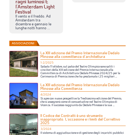
ragni luminosi È
l’Amsterdam Light
Festival
Il
vento
e
il
freddo.
Ad
Amsterdam
tra
dicembre
e
gennaio
le
lunghe
notti
hanno
...
ASSOCIAZIONI
La XIII edizione del Premio Internazionale Dedalo
Minosse alla committenza d’architettura
1-2/2025
Sabato
11
ottobre,
sul
palco
del
Teatro
Olimpico
sono
saliti
i
vincitori
della
XIII
edizione
del
Premio
Internazionale
alla
Committenza
di
Architettura
Dedalo
Minosse
2024/25
per
la
Cerimonia
di
Premiazione
che
ha
proclamato
i
25
migliori
...
La XIII edizione del Premio Internazionale Dedalo
Minosse alla Committenza
4/2024
Si
apre
con
nuove
prospettive
la
Tredicesima
edizione
del
Premio,
che
si
assegnerà
come
di
consuetudine
nel
Teatro
Olimpico
di
Vicenza.
Il
successo
raggiunto
da
Dedalo
Minosse
e
la
sua
...
Il Codice dei Contratti è uno strumento
inappropriato. L’occasione e i limiti del Correttivo
2025
3/2024
Il
sistema
di
aggiudicazione
e
di
gestione
degli
incarichi
pubblici