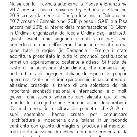
Noise con la Provincia autonoma, a Monza e Brianza nel
LA VIGNETTA DI EVASIO
2017 presso Theatro
powered by
Schuco, a Milano nel
2018 presso la sede di Confprofessioni, a Bologna nel
SPECIALE
2017 presso il Cersaie e nel 2018 presso il SAIE, e a Pisa
ancora nel 2018 all’interno della manifestazione “3 Giorni
in Ordine”, organizzata dal locale Ordine degli architetti.
expand_more
CAMBIA NUMERO
Questi eventi, che seguono i molti altri degli anni
precedenti e che nell’insieme hanno interessato ormai
quasi tutte le regioni (in Campania il Premio è stato
addirittura presentato in tutte le province) costituiscono
ormai un appuntamento costante e atteso. Si tratta del
resto di un’occasione straordinaria, che consente agli
architetti e agli ingegneri italiani, di esporre le proprie
opere realizzate nell’ultimo quinquennio, in un contesto di
altissimo prestigio, a fianco di una selezione dei più
importanti architetti nazionali e internazionali e di molti
giovani che stanno entrando con elevata qualità, nel
mondo della progettazione. Sono occasioni di scambio e
d’arricchimento della cultura del progetto, che ALA e i
suoi sostenitori hanno creato per comunicare
l’architettura e l’ingegneria civile italiana, in un fecondo
confronto con quanto di meglio si produce nel mondo: il
frutto della selezione di centinaia di opere presentate da