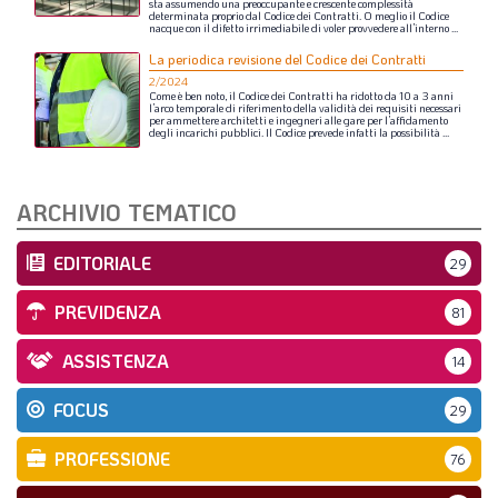
sta
assumendo
una
preoccupante
e
crescente
complessità
determinata
proprio
dal
Codice
dei
Contratti.
O
meglio
il
Codice
nacque
con
il
difetto
irrimediabile
di
voler
provvedere
all’interno
...
La periodica revisione del Codice dei Contratti
2/2024
Come
è
ben
noto,
il
Codice
dei
Contratti
ha
ridotto
da
10
a
3
anni
l’arco
temporale
di
riferimento
della
validità
dei
requisiti
necessari
per
ammettere
architetti
e
ingegneri
alle
gare
per
l’affidamento
degli
incarichi
pubblici.
Il
Codice
prevede
infatti
la
possibilità
...
ARCHIVIO TEMATICO
EDITORIALE
29
PREVIDENZA
81
ASSISTENZA
14
FOCUS
29
PROFESSIONE
76