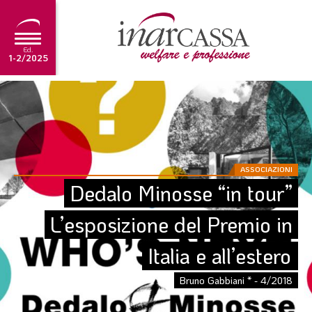
Ed.
1-2/2025
NEWS
EDITORIALE
TUTORIAL
ASSOCIAZIONI
SCADENZARIO
Dedalo Minosse “in tour” 
ARCHIVIO
L’esposizione del Premio in 
Italia e all’estero
Ultima edizione
1-2/2025
Bruno Gabbiani * - 4/2018