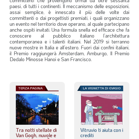
committenti che provengono ormai da oltre sessanta
paesi, di tutti i continenti. Il meccanismo delle esposizioni,
assai semplice, è innescato il più delle volte dai
committenti o dai progettisti premiati, i quali organizzano
un evento nel territorio dove operano, al quale partecipano
anche ospiti invitati. Una formula snella ed efficace che fa
conoscere al pubblico italiano l’architettura
contemporanea e i talenti italiani. Nel 2019 si terranno
nuove mostre in Italia e all’estero. Fuori dai confini italiani,
il Premio raggiungerà Amsterdam, Amburgo, Il Premio
Dedalo Minosse Hanoi e San Francisco.
TERZA PAGINA
LA VIGNETTA DI EVASIO
Tra notti stellate di
Vitruvio ti aiuta con i
Van Gogh, nuvole e
crediti