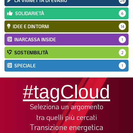
LA VIGNETTA DI EVASIO
28
SOLIDARIETÀ
6
IDEE E DINTORNI
14
INARCASSA INSIDE
1
SOSTENIBILITÀ
2
SPECIALE
1
#tagCloud
Seleziona un argomento
tra quelli più cercati
Transizione energetica