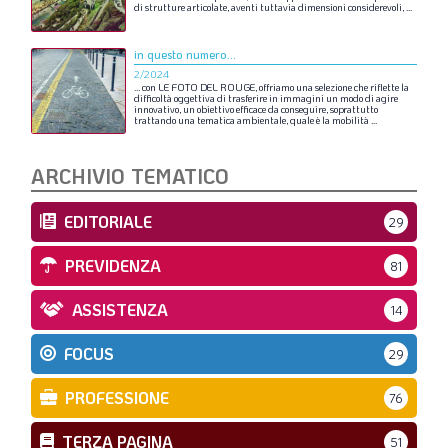
di
strutture
articolate,
aventi
tuttavia
dimensioni
considerevoli,
...
in questo numero...
2/2024
…
con
LE
FOTO
DEL
ROUGE,
offriamo
una
selezione
che
riflette
la
difficoltà
oggettiva
di
trasferire
in
immagini
un
modo
di
agire
innovativo,
un
obiettivo
efficace
da
conseguire,
soprattutto
trattando
una
tematica
ambientale,
quale
è
la
mobilità
...
ARCHIVIO TEMATICO
EDITORIALE
29
PREVIDENZA
81
ASSISTENZA
14
FOCUS
29
PROFESSIONE
76
TERZA PAGINA
51