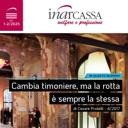
Ed.
1-2/2025
NEWS
EDITORIALE
TUTORIAL
SCADENZARIO
IN QUESTO NUMERO
Cambia timoniere, ma la rotta 
ARCHIVIO
è sempre la stessa
Ultima edizione
di Cesare Protettì - 4/2017
1-2/2025