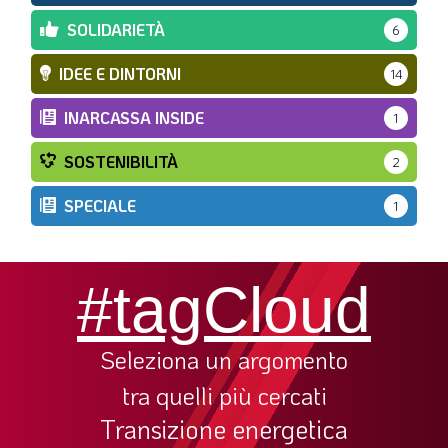
SOLIDARIETÀ
6
IDEE E DINTORNI
14
INARCASSA INSIDE
1
SOSTENIBILITÀ
2
SPECIALE
1
#tagCloud
Seleziona un argomento
tra quelli più cercati
Transizione energetica