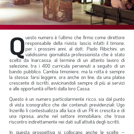
SOMMARIO
EDITORIALE
PREVIDENZA
Q
FOCUS
uesto numero è l’ultimo che firmo come direttore
responsabile della rivista: lascio infatti il timone,
PROFESSIONE
per i prossimi anni, al dott. Paolo Ribichini, un
validissimo giornalista professionista che è stato
TERZA PAGINA
scelto da Inarcassa, al termine di un attento lavoro di
selezione, tra i 400 curricula pervenuti a seguito di un
LE FOTO DEL FIL ROUGE
bando pubblico. Cambia timoniere, ma la rotta è sempre
IN QUESTO NUMERO
la stessa: farsi leggere, ora anche on line, da una platea
crescente di iscritti, avvicinandoli sempre di più ai servizi
SCENARIO ECONOMICO
e alle opportunità offerti dalla loro Cassa.
SPAZIO APERTO
Questo è un numero particolarmente ricco, sia dal punto
di vista iconografico che dei contenuti previdenziali: Ugo
GOVERNANCE
Inzerillo li contestualizza alla luce di un Pil in crescita e di
una ripresa, anche nel settore immobiliare, che trova
FONDAZIONE
riscontro indirettamente nei dati sull’attività degli iscritti.
ASSOCIAZIONI
In questa prospettiva si collocano anche le scelte –