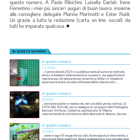
questo numero. A Paolo Ribichini, Luisella
Garlati, Irene
Fiorentino i miei più sinceri auguri di buon lavoro, insieme
alle consigliere delegate Marina
Martinotti e Ester Rutili.
Un grazie a tutta la redazione (carta, on line, social): da
tutti ho imparato qualcosa.
■
IN QUESTO NUMERO
in questo numero...
1-2/2025
…
il
primo
datato
2025
in
pubblicazione
ad
autunno
inoltrato,
oltre
a
richiedere
l’abbinamento
al
numero
2,
ma
soprattutto
le
nostre
scuse,
che
porgiamo
con
sincerità
ai
lettori,
ci
impone
di
accorciare
le
distanze
nella
diffusione
delle
informazioni,
...
in questo numero...
4/2024
…
entriamo
subito
in
medias
res,
nel
vivo
della
prima
rubrica,
LE
FOTO
DEL
ROUGE,
con
la
rassegna
di
immagini
dell’Intelligens,
Natural.
Artificial.
Collective,
scattate
alla
19.
Mostra
internazionale
di
architettura
della
Biennale
di
Venezia,
che
non
...
in questo numero...
3/2024
…
come
in
ogni
fil
rouge
che
sia
tale,
diamo
spazio
al
movimento,
a
cominciare
dalla
copertina,
dove
è
rappresentata
una
composizione