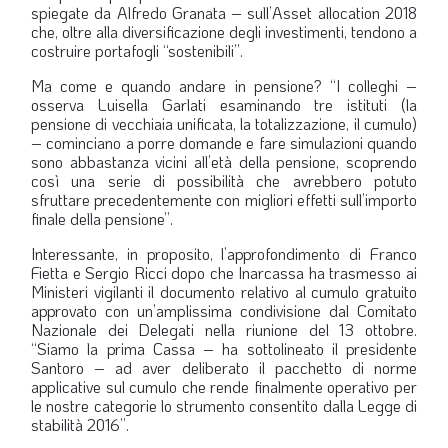
spiegate da Alfredo
Granata – sull’Asset allocation 2018
LA VIGNETTA DI EVASIO
che, oltre alla diversificazione degli investimenti, tendono a
costruire portafogli “sostenibili”.
SPECIALE
Ma come e quando andare in pensione? “I colleghi –
osserva Luisella
Garlati esaminando tre istituti (la
expand_more
CAMBIA NUMERO
pensione di vecchiaia unificata, la totalizzazione, il cumulo)
– cominciano a porre domande e fare simulazioni quando
sono abbastanza vicini all’età della pensione, scoprendo
così una serie di possibilità che avrebbero potuto
sfruttare precedentemente con migliori effetti sull’importo
finale della pensione”.
Interessante, in proposito, l’approfondimento di Franco
Fietta e Sergio
Ricci dopo che Inarcassa ha trasmesso ai
Ministeri vigilanti il documento relativo al cumulo gratuito
approvato con un’amplissima condivisione dal Comitato
Nazionale dei Delegati nella riunione del 13 ottobre.
“Siamo la prima Cassa – ha sottolineato il presidente
Santoro – ad aver deliberato il pacchetto di norme
applicative sul cumulo che rende finalmente operativo per
le nostre categorie lo strumento consentito dalla Legge di
stabilità 2016”.