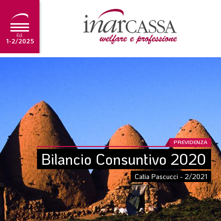
Ed.
1-2/2025
NEWS
EDITORIALE
TUTORIAL
SCADENZARIO
PREVIDENZA
ARCHIVIO
Bilancio Consuntivo 2020
Catia Pascucci - 2/2021
Ultima edizione
1-2/2025