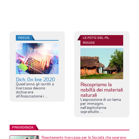
FOCUS
LE FOTO DEL FIL
ROUGE
Dich. On line 2020
Riscopriamo la
Quest’anno
gli
iscritti
a
Inarcassa
devono
nobiltà dei materiali
dichiarare
naturali
all’Associazione
i
...
L’esposizione
di
un
tema
per
immagini,
nell’esplicitarne
soprattutto
...
PREVIDENZA
Regolamento Inarcassa per le Società che operano