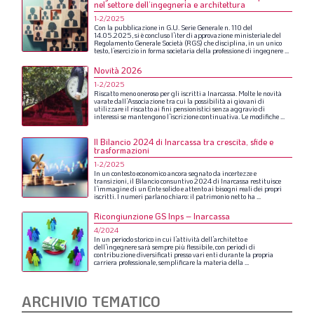
nel settore dell’ingegneria e architettura
1-2/2025
Con
la
pubblicazione
in
G.U.
Serie
Generale
n.
110
del
14.05.2025,
si
è
concluso
l’iter
di
approvazione
ministeriale
del
Regolamento
Generale
Società
(RGS)
che
disciplina,
in
un
unico
testo,
l’esercizio
in
forma
societaria
della
professione
di
ingegnere
...
Novità 2026
1-2/2025
Riscatto
meno
oneroso
per
gli
iscritti
a
Inarcassa.
Molte
le
novità
varate
dall’Associazione
tra
cui
la
possibilità
ai
giovani
di
utilizzare
il
riscatto
ai
fini
pensionistici
senza
aggravio
di
interessi
se
mantengono
l’iscrizione
continuativa.
Le
modifiche
...
Il Bilancio 2024 di Inarcassa tra crescita, sfide e
trasformazioni
1-2/2025
In
un
contesto
economico
ancora
segnato
da
incertezze
e
transizioni,
il
Bilancio
consuntivo
2024
di
Inarcassa
restituisce
l’immagine
di
un
Ente
solido
e
attento
ai
bisogni
reali
dei
propri
iscritti.
I
numeri
parlano
chiaro:
il
patrimonio
netto
ha
...
Ricongiunzione GS Inps – Inarcassa
4/2024
In
un
periodo
storico
in
cui
l’attività
dell’architetto
e
dell’ingegnere
sarà
sempre
più
flessibile,
con
periodi
di
contribuzione
diversificati
presso
vari
enti
durante
la
propria
carriera
professionale,
semplificare
la
materia
della
...
ARCHIVIO TEMATICO