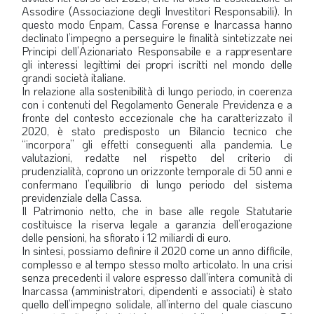
Assodire (Associazione degli Investitori Responsabili). In
questo modo Enpam, Cassa Forense e Inarcassa hanno
declinato l’impegno a perseguire le finalità sintetizzate nei
Principi dell’Azionariato Responsabile e a rappresentare
gli interessi legittimi dei propri iscritti nel mondo delle
grandi società italiane.
In relazione alla sostenibilità di lungo periodo, in coerenza
con i contenuti del Regolamento Generale Previdenza e a
fronte del contesto eccezionale che ha caratterizzato il
2020, è stato predisposto un Bilancio tecnico che
“incorpora” gli effetti conseguenti alla pandemia. Le
valutazioni, redatte nel rispetto del criterio di
prudenzialità, coprono un orizzonte temporale di 50 anni e
confermano l’equilibrio di lungo periodo del sistema
previdenziale della Cassa.
Il Patrimonio netto, che in base alle regole Statutarie
costituisce la riserva legale a garanzia dell’erogazione
delle pensioni, ha sfiorato i 12 miliardi di euro.
In sintesi, possiamo definire il 2020 come un anno difficile,
complesso e al tempo stesso molto articolato. In una crisi
senza precedenti il valore espresso dall’intera comunità di
Inarcassa (amministratori, dipendenti e associati) è stato
quello dell’impegno solidale, all’interno del quale ciascuno