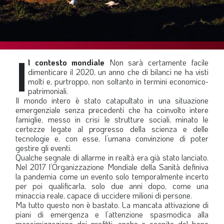
SOMMARIO
EDITORIALE
PREVIDENZA
I
FOCUS
l contesto mondiale
Non sarà certamente facile
dimenticare il 2020, un anno che di bilanci ne ha visti
PROFESSIONE
molti e, purtroppo, non soltanto in termini economico-
patrimoniali.
TERZA PAGINA
Il mondo intero è stato catapultato in una situazione
emergenziale senza precedenti che ha coinvolto intere
LE FOTO DEL FIL ROUGE
famiglie, messo in crisi le strutture sociali, minato le
IN QUESTO NUMERO
certezze legate al progresso della scienza e delle
tecnologie e, con esse, l’umana convinzione di poter
SCENARIO ECONOMICO
gestire gli eventi.
Qualche segnale di allarme in realtà era già stato lanciato.
SPAZIO APERTO
Nel 2017 l’Organizzazione Mondiale della Sanità definiva
la pandemia come un evento solo temporalmente incerto
GOVERNANCE
per poi qualificarla, solo due anni dopo, come una
minaccia reale, capace di uccidere milioni di persone.
FONDAZIONE
Ma tutto questo non è bastato. La mancata attivazione di
piani di emergenza e l’attenzione spasmodica alla
ASSOCIAZIONI
massimizzazione dei profitti, anche a scapito del bene