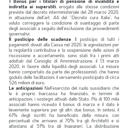
Il
Bonus per i titolari di pensione di invalidità e
indiretta ai superstiti
, erogato alle stesse condizioni
previste dal decreto interministeriale del 28 marzo 2020,
in attuazione dell’art. 44 del “Decreto cura Italia”, ha
voluto correggere la condizione di svantaggio di parte
degli associati a seguito dell’esclusione dai provvedimenti
governativi.
Il posticipo delle scadenze
Il posticipo di tutti i
pagamenti dovuti alla Cassa nel 2020, le agevolazioni per
la regolarità contributiva e la sospensione delle azioni di
riscossione e accertamento, sono stati fra i primi atti
adottati dal Consiglio di Amministrazione, il 13 marzo
2020, in favore della liquidità degli associati. Le misure
hanno comportato da parte dei professionisti, che hanno
goduto delle facilitazioni, il versamento posticipato di circa
526 milioni di euro.
Le anticipazioni
Nell’esercizio del ruolo sussidiario che
le è proprio Inarcassa ha finanziato, in termini di
anticipazioni, i sostegni attivati dallo Stato. Più di 100 mila
associati hanno ricevuto il bonus di marzo e il dato è
lievemente superiore per gli altri due bonus. In sintesi, il
61% degli iscritti ha beneficiato della misura, con
percentuali che arrivano al 70% tra gli Architetti e si
attestano al 51% tra gli Ingegneri. La distribuzione