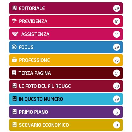
EDITORIALE
29
PREVIDENZA
81
ASSISTENZA
14
FOCUS
29
PROFESSIONE
76
TERZA PAGINA
51
LE FOTO DEL FIL ROUGE
30
IN QUESTO NUMERO
29
PRIMO PIANO
12
SCENARIO ECONOMICO
11