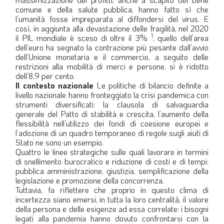
comune e della salute pubblica, hanno fatto sì che
LA VIGNETTA DI EVASIO
l’umanità fosse impreparata al diffondersi del virus. E
così, in aggiunta alla devastazione delle fragilità, nel 2020
SPECIALE
1
il PIL mondiale è sceso di oltre il 3%
, quello dell’area
dell’euro ha segnato la contrazione più pesante dall’avvio
dell’Unione monetaria e il commercio, a seguito delle
expand_more
CAMBIA NUMERO
restrizioni alla mobilità di merci e persone, si è ridotto
dell’8,9 per cento.
Il contesto nazionale
Le politiche di bilancio definite a
livello nazionale hanno fronteggiato la crisi pandemica con
strumenti diversificati: la clausola di salvaguardia
generale del Patto di stabilità e crescita, l’aumento della
flessibilità nell’utilizzo dei fondi di coesione europei e
l’adozione di un quadro temporaneo di regole sugli aiuti di
Stato ne sono un esempio.
Quattro le linee strategiche sulle quali lavorare in termini
di snellimento burocratico e riduzione di costi e di tempi:
pubblica amministrazione, giustizia, semplificazione della
legislazione e promozione della concorrenza.
Tuttavia, fa riflettere che proprio in questo clima di
incertezza siano emersi, in tutta la loro centralità, il valore
della persona e delle esigenze ad essa correlate: i bisogni
legati alla pandemia hanno dovuto confrontarsi con la