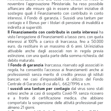
novembre l’approvazione Ministeriale, ha reso possibile
affiancare alle misure già in essere ulteriori iniziative di
sostegno quali il Finanziamento con contributo in conto
interessi, il Fondo di garanzia, i Sussidi una tantum per
contagio e il Bonus per i titolari di pensione di invalidità e
indiretta ai superstiti.
Il Finanziamento con contributo in conto interessi
ha
visto l’erogazione di Finanziamenti a tasso zero, con quota
interessi al 100% a carico di Inarcassa, fino a 50.000
euro, da restituire in un massimo di 6 anni. Un’iniziativa
attivabile anche dagli associati non in regola previa
estinzione, con una quota parte della somma richiesta, del
debito maturato.
Il
Fondo di garanzia
Inarcassa, riservato agli associati in
regola, ha consentito l’accesso ai finanziamenti anche ai
professionisti senza merito di credito presso gli istituti
bancari, nei casi d’impossibilità di utilizzo del Fondo
Centrale di Garanzia di cui alla L. 662/1996 e s.m.
I
sussidi una tantum per contagio
dal virus sono stati
estesi anche ai casi di sospetto Covid-19, senza ricovero
e a fronte di certificazione medica, che abbiano
comportato la sospensione delle attività professionali per
almeno 21 giorni.