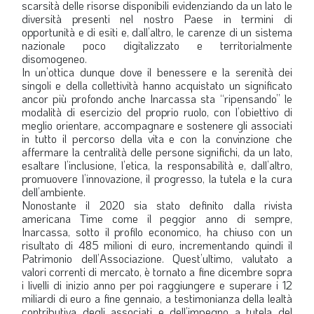
scarsità delle risorse disponibili evidenziando da un lato le
diversità presenti nel nostro Paese in termini di
opportunità e di esiti e, dall’altro, le carenze di un sistema
nazionale poco digitalizzato e territorialmente
disomogeneo.
In un’ottica dunque dove il benessere e la serenità dei
singoli e della collettività hanno acquistato un significato
ancor più profondo anche Inarcassa sta “ripensando” le
modalità di esercizio del proprio ruolo, con l’obiettivo di
meglio orientare, accompagnare e sostenere gli associati
in tutto il percorso della vita e con la convinzione che
affermare la centralità delle persone significhi, da un lato,
esaltare l’inclusione, l’etica, la responsabilità e, dall’altro,
promuovere l’innovazione, il progresso, la tutela e la cura
dell’ambiente.
Nonostante il 2020 sia stato definito dalla rivista
americana Time come il peggior anno di sempre,
Inarcassa, sotto il profilo economico, ha chiuso con un
risultato di 485 milioni di euro, incrementando quindi il
Patrimonio dell’Associazione. Quest’ultimo, valutato a
valori correnti di mercato, è tornato a fine dicembre sopra
i livelli di inizio anno per poi raggiungere e superare i 12
miliardi di euro a fine gennaio, a testimonianza della lealtà
contributiva degli associati e dell’impegno a tutela del