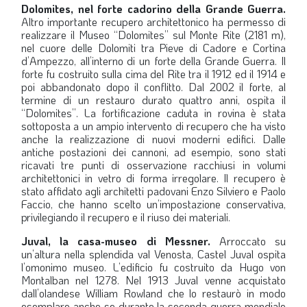
Dolomites, nel forte cadorino della Grande Guerra.
Altro importante recupero architettonico ha permesso di
realizzare il Museo “Dolomites” sul Monte Rite (2181 m),
nel cuore delle Dolomiti tra Pieve di Cadore e Cortina
d’Ampezzo, all’interno di un forte della Grande Guerra. Il
forte fu costruito sulla cima del Rite tra il 1912 ed il 1914 e
poi abbandonato dopo il conflitto. Dal 2002 il forte, al
termine di un restauro durato quattro anni, ospita il
“Dolomites”. La fortificazione caduta in rovina è stata
sottoposta a un ampio intervento di recupero che ha visto
anche la realizzazione di nuovi moderni edifici. Dalle
antiche postazioni dei cannoni, ad esempio, sono stati
ricavati tre punti di osservazione racchiusi in volumi
architettonici in vetro di forma irregolare. Il recupero è
stato affidato agli architetti padovani Enzo Silviero e Paolo
Faccio, che hanno scelto un’impostazione conservativa,
privilegiando il recupero e il riuso dei materiali.
Juval, la casa-museo di Messner.
Arroccato su
un’altura nella splendida val Venosta, Castel Juval ospita
l’omonimo museo. L’edificio fu costruito da Hugo von
Montalban nel 1278. Nel 1913 Juval venne acquistato
dall’olandese William Rowland che lo restaurò in modo
esemplare anche se durante la seconda guerra mondiale