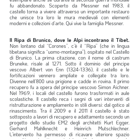
fu abbandonato. Scoperto da Messner nel 1983, il
castello torna a vivere attraverso un importante restauro
che unisce tra loro le mura medievali con elementi
moderni e collezioni d’arte. Qui vive la famiglia Messner.
Il Ripa di Brunico, dove le Alpi incontrano il Tibet.
Non lontano dal “Corones”, c’è il “Ripa” (che in lingua
tibetana significa “uomo-montagna”), ospitato nel Castello
di Brunico. La prima citazione, con il nome di castrum
Bruneke, risale al 1271. Sotto il dominio del principe
vescovo Albert von Enn (1324-1336), il castello e le
fortificazioni vennero ampliate e collegate tra loro.
Divenne nell’800 una prigione e cadde in rovina. Il primo
recupero fu a opera del principe vescovo Simon Aichner.
Nel 1969, i locali del castello furono trasformati in aule
scolastiche. Il castello reca i segni di vari interventi di
ristrutturazione e ampliamento in stili diversi: dal gotico al
rinascimento. Tra il 2009 e il 2011 il castello è stato
sottoposto a lavori di recupero e adattamento secondo un
progetto dello studio EM2 degli architetti Kurt Egger,
Gerhard Mahlknecht e Heinrich Mutschlechner.
L’intervento ha permesso di ricavare ulteriore spazio