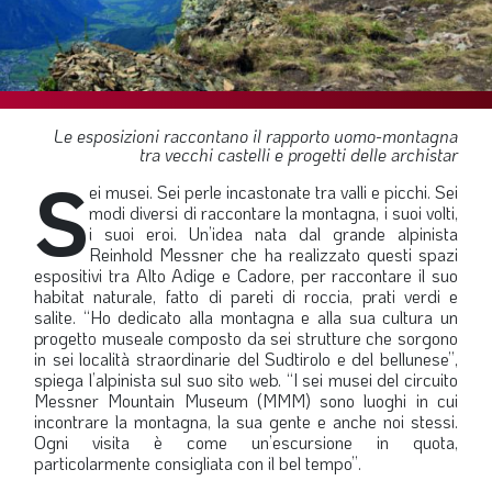
SOMMARIO
EDITORIALE
PREVIDENZA
FOCUS
Le esposizioni raccontano il rapporto uomo-montagna
tra vecchi castelli e progetti delle archistar
PROFESSIONE
S
ei musei. Sei perle incastonate tra valli e picchi. Sei
TERZA PAGINA
modi diversi di raccontare la montagna, i suoi volti,
i suoi eroi. Un’idea nata dal grande alpinista
LE FOTO DEL FIL ROUGE
Reinhold Messner che ha realizzato questi spazi
espositivi tra Alto Adige e Cadore, per raccontare il suo
IN QUESTO NUMERO
habitat naturale, fatto di pareti di roccia, prati verdi e
salite. “Ho dedicato alla montagna e alla sua cultura un
SCENARIO ECONOMICO
progetto museale composto da sei strutture che sorgono
in sei località straordinarie del Sudtirolo e del bellunese”,
SPAZIO APERTO
spiega l’alpinista sul suo sito web. “I sei musei del circuito
Messner Mountain Museum (MMM) sono luoghi in cui
GOVERNANCE
incontrare la montagna, la sua gente e anche noi stessi.
FONDAZIONE
Ogni visita è come un’escursione in quota,
particolarmente consigliata con il bel tempo”.
ASSOCIAZIONI