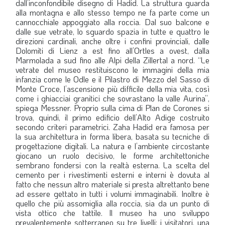
dall’inconfondibile disegno di Hadid. La struttura guarda
alla montagna e allo stesso tempo ne fa parte come un
cannocchiale appoggiato alla roccia. Dal suo balcone e
dalle sue vetrate, lo sguardo spazia in tutte e quattro le
direzioni cardinali, anche oltre i confini provinciali, dalle
Dolomiti di Lienz a est fino all’Ortles a ovest, dalla
Marmolada a sud fino alle Alpi della Zillertal a nord. “Le
vetrate del museo restituiscono le immagini della mia
infanzia come le Odle e il Pilastro di Mezzo del Sasso di
Monte Croce, l’ascensione più difficile della mia vita, così
come i ghiacciai granitici che sovrastano la valle Aurina”,
spiega Messner. Proprio sulla cima di Plan de Corones si
trova, quindi, il primo edificio dell’Alto Adige costruito
secondo criteri parametrici. Zaha Hadid era famosa per
la sua architettura in forma libera, basata su tecniche di
progettazione digitali. La natura e l’ambiente circostante
giocano un ruolo decisivo, le forme architettoniche
sembrano fondersi con la realtà esterna. La scelta del
cemento per i rivestimenti esterni e interni è dovuta al
fatto che nessun altro materiale si presta altrettanto bene
ad essere gettato in tutti i volumi immaginabili. Inoltre è
quello che più assomiglia alla roccia, sia da un punto di
vista ottico che tattile. Il museo ha uno sviluppo
prevalentemente sotterraneo su tre livelli: i visitatori, una