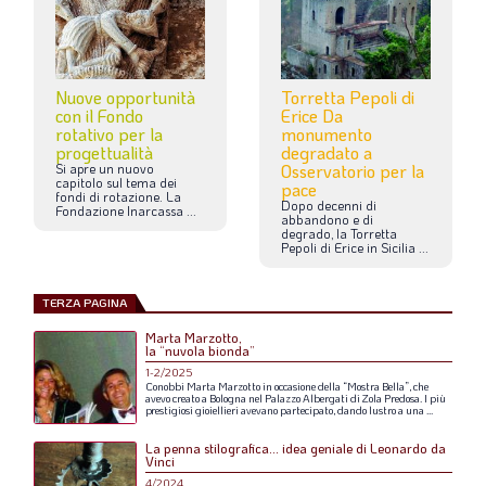
Nuove opportunità
Torretta Pepoli di
con il Fondo
Erice Da
rotativo per la
monumento
progettualità
degradato a
Si
apre
un
nuovo
Osservatorio per la
capitolo
sul
tema
dei
pace
fondi
di
rotazione.
La
Dopo
decenni
di
Fondazione
Inarcassa
...
abbandono
e
di
degrado,
la
Torretta
Pepoli
di
Erice
in
Sicilia
...
TERZA PAGINA
Marta Marzotto,
la “nuvola bionda”
1-2/2025
Conobbi
Marta
Marzotto
in
occasione
della
“Mostra
Bella”,
che
avevo
creato
a
Bologna
nel
Palazzo
Albergati
di
Zola
Predosa.
I
più
prestigiosi
gioiellieri
avevano
partecipato,
dando
lustro
a
una
...
La penna stilografica... idea geniale di Leonardo da
Vinci
4/2024