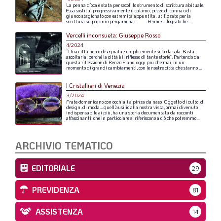
La
penna
d’oca
è
stata
per
secoli
lo
strumento
di
scrittura
abituale.
Essa
sostituì
progressivamente
il
calamo,
pezzo
di
canna
o
di
giunco
stagionato
con
estremità
appuntita,
utilizzato
per
la
scrittura
su
papiro
o
pergamena.
Penne
stilografiche
...
Vercelli inconsueta: Giuseppe Rosso
4/2024
“Una
città
non
è
disegnata,
semplicemente
si
fa
da
sola.
Basta
ascoltarla,
perché
la
città
è
il
riflesso
di
tante
storie”.
Partendo
da
questa
riflessione
di
Renzo
Piano,
oggi
più
che
mai,
in
un
momento
di
grandi
cambiamenti,
con
le
nostre
città
che
stanno
...
I Cristallieri di Venezia
3/2024
Frate
domenicano
con
occhiali
a
pinza
da
naso
Oggetto
di
culto,
di
design,
di
moda…
quell’ausilio
alla
nostra
vista,
ormai
divenuto
indispensabile
ai
più,
ha
una
storia
documentata
da
racconti
affascinanti,
che
in
particolare
si
riferiscono
a
ciò
che
potremmo
...
ARCHIVIO TEMATICO
EDITORIALE
29
PREVIDENZA
81
ASSISTENZA
14