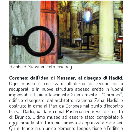
LA VIGNETTA DI EVASIO
SPECIALE
expand_more
CAMBIA NUMERO
Reinhold Messner. Foto Pixabay
Corones: dall’idea di Messner, al disegno di Hadid
.
Ogni museo è realizzato all’interno di vecchi edifici
recuperati o in nuove strutture spesso erette in luoghi
impensabili. Il più affascinante è certamente il “Corones”,
edificio disegnato dall’architetto irachena Zaha Hadid e
costruito in cima al Plan de Corones nel punto d’incontro
tra val Badia, Valdaora e val Pusteria nei pressi della città
di Brunico. Ultimo museo ad essere stato completato è
oggi forse la struttura più famosa e apprezzata delle sei.
Qui si fonde in un unico elemento l’esposizione e l’edificio