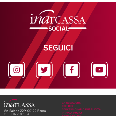
SEGUICI
LA REDAZIONE
EDITRICE
CONCESSIONARIO PUBBLICITÀ
Via Salaria 229, 00199 Roma
PRIVACY POLICY
C.F. 80122170584