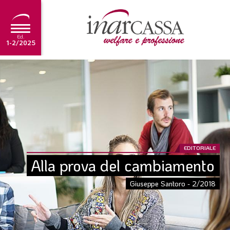
Ed.
1-2/2025
NEWS
EDITORIALE
TUTORIAL
SCADENZARIO
EDITORIALE
ARCHIVIO
Alla prova del cambiamento
Giuseppe Santoro - 2/2018
Ultima edizione
1-2/2025