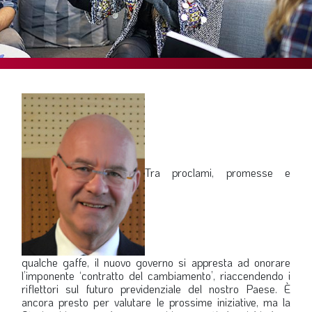
SOMMARIO
EDITORIALE
PREVIDENZA
FOCUS
PROFESSIONE
TERZA PAGINA
LE FOTO DEL FIL ROUGE
Tra proclami, promesse e
IN QUESTO NUMERO
SCENARIO ECONOMICO
SPAZIO APERTO
GOVERNANCE
qualche gaffe, il nuovo governo si appresta ad onorare
l’imponente ‘contratto del cambiamento’, riaccendendo i
FONDAZIONE
riflettori sul futuro previdenziale del nostro Paese. È
ancora presto per valutare le prossime iniziative, ma la
ASSOCIAZIONI