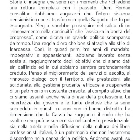
Storia ci insegna che sono rari i momenti che richiedono
una rottura completa con il passato. Dum Romae
LA VIGNETTA DI EVASIO
consulitur, dobbiamo augurarci che l’intero sistema
SPECIALE
pensionistico non si trasformi in quella Sagunto che fu poi
espugnata. Meglio sarebbe proseguire nel solco di un
“rinnovamento nella continuità” che “assicura la bontà del
expand_more
CAMBIA NUMERO
progresso”, come diceva un grande politico scomparso
da tempo. Una regola d’oro che ben si attaglia allo stile di
Inarcassa. Così, in questi primi tre anni di mandato,
impegnativi e appassionanti, abbiamo lavorato senza
sosta al raggiungimento degli obiettivi che ci siamo dati
sin dall’inizio ed in cui abbiamo sempre profondamente
creduto. Penso al miglioramento dei servizi di ascolto, al
rinnovato dialogo con il territorio, alle prestazioni, alla
solidarietà, alla gestione prudente, efficace e trasparente
di un patrimonio in costante crescita, al compito attivo che
ci siamo assunti anche nella difesa della professione. Le
incertezze dei governi e le tante direttive che si sono
succedute in questi tre anni non ci hanno distratto. La
dimensione che la Cassa ha raggiunto, il ruolo che ha
svolto e che può assumere sia nel contesto previdenziale,
sia nella tutela e nella diffusione della cultura dei liberi
professionisti italiani, è un patrimonio che non lasceremo
disperdere nella canea della politica. Andremo avanti su