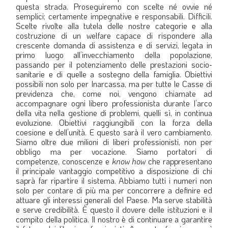
questa strada. Proseguiremo con scelte né ovvie né
semplici; certamente impegnative e responsabili. Difficili.
Scelte rivolte alla tutela delle nostre categorie e alla
costruzione di un welfare capace di rispondere alla
crescente domanda di assistenza e di servizi, legata in
primo luogo all’invecchiamento della popolazione,
passando per il potenziamento delle prestazioni socio-
sanitarie e di quelle a sostegno della famiglia. Obiettivi
possibili non solo per Inarcassa, ma per tutte le Casse di
previdenza che, come noi, vengono chiamate ad
accompagnare ogni libero professionista durante l’arco
della vita nella gestione di problemi, quelli sì, in continua
evoluzione. Obiettivi raggiungibili con la forza della
coesione e dell’unità. E questo sarà il vero cambiamento.
Siamo oltre due milioni di liberi professionisti, non per
obbligo ma per vocazione. Siamo portatori di
competenze, conoscenze e
know how
che rappresentano
il principale vantaggio competitivo a disposizione di chi
saprà far ripartire il sistema. Abbiamo tutti i numeri non
solo per contare di più ma per concorrere a definire ed
attuare gli interessi generali del Paese. Ma serve stabilità
e serve credibilità. È questo il dovere delle istituzioni e il
compito della politica. Il nostro è di continuare a garantire