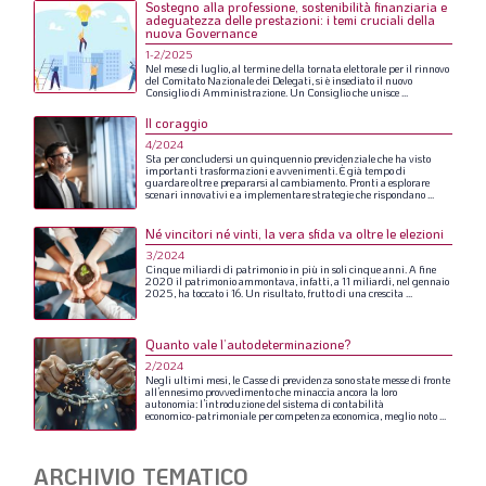
Sostegno alla professione, sostenibilità finanziaria e
adeguatezza delle prestazioni: i temi cruciali della
nuova Governance
1-2/2025
Nel
mese
di
luglio,
al
termine
della
tornata
elettorale
per
il
rinnovo
del
Comitato
Nazionale
dei
Delegati,
si
è
insediato
il
nuovo
Consiglio
di
Amministrazione.
Un
Consiglio
che
unisce
...
Il coraggio
4/2024
Sta
per
concludersi
un
quinquennio
previdenziale
che
ha
visto
importanti
trasformazioni
e
avvenimenti.
È
già
tempo
di
guardare
oltre
e
prepararsi
al
cambiamento.
Pronti
a
esplorare
scenari
innovativi
e
a
implementare
strategie
che
rispondano
...
Né vincitori né vinti, la vera sfida va oltre le elezioni
3/2024
Cinque
miliardi
di
patrimonio
in
più
in
soli
cinque
anni.
A
fine
2020
il
patrimonio
ammontava,
infatti,
a
11
miliardi,
nel
gennaio
2025,
ha
toccato
i
16.
Un
risultato,
frutto
di
una
crescita
...
Quanto vale l’autodeterminazione?
2/2024
Negli
ultimi
mesi,
le
Casse
di
previdenza
sono
state
messe
di
fronte
all’ennesimo
provvedimento
che
minaccia
ancora
la
loro
autonomia:
l’introduzione
del
sistema
di
contabilità
economico-patrimoniale
per
competenza
economica,
meglio
noto
...
ARCHIVIO TEMATICO