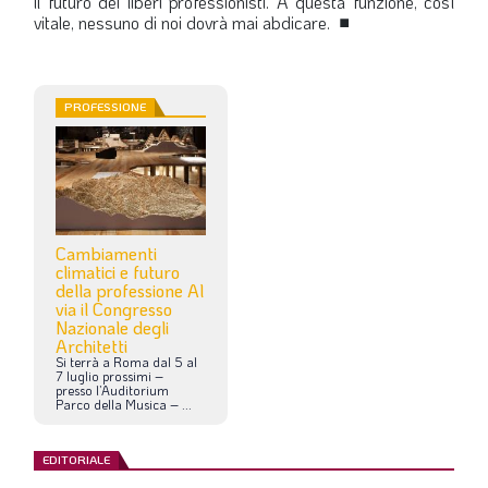
il futuro dei liberi professionisti. A questa funzione, così
vitale, nessuno di noi dovrà mai abdicare.
■
PROFESSIONE
Cambiamenti
climatici e futuro
della professione Al
via il Congresso
Nazionale degli
Architetti
Si
terrà
a
Roma
dal
5
al
7
luglio
prossimi
–
presso
l’Auditorium
Parco
della
Musica
–
...
EDITORIALE