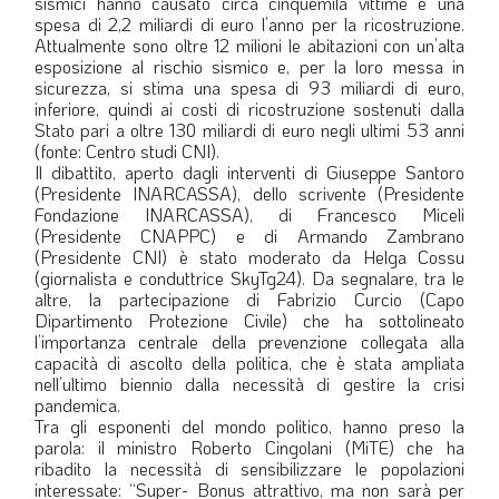
sismici hanno causato circa cinquemila vittime e una
spesa di 2,2 miliardi di euro l’anno per la ricostruzione.
Attualmente sono oltre 12 milioni le abitazioni con un’alta
esposizione al rischio sismico e, per la loro messa in
sicurezza, si stima una spesa di 93 miliardi di euro,
inferiore, quindi ai costi di ricostruzione sostenuti dalla
Stato pari a oltre 130 miliardi di euro negli ultimi 53 anni
(fonte: Centro studi CNI).
Il dibattito, aperto dagli interventi di Giuseppe Santoro
(Presidente INARCASSA), dello scrivente (Presidente
Fondazione INARCASSA), di Francesco Miceli
(Presidente CNAPPC) e di Armando Zambrano
(Presidente CNI) è stato moderato da Helga Cossu
(giornalista e conduttrice SkyTg24). Da segnalare, tra le
altre, la partecipazione di Fabrizio Curcio (Capo
Dipartimento Protezione Civile) che ha sottolineato
l’importanza centrale della prevenzione collegata alla
capacità di ascolto della politica, che è stata ampliata
nell’ultimo biennio dalla necessità di gestire la crisi
pandemica.
Tra gli esponenti del mondo politico, hanno preso la
parola: il ministro Roberto Cingolani (MiTE) che ha
ribadito la necessità di sensibilizzare le popolazioni
interessate: “Super- Bonus attrattivo, ma non sarà per