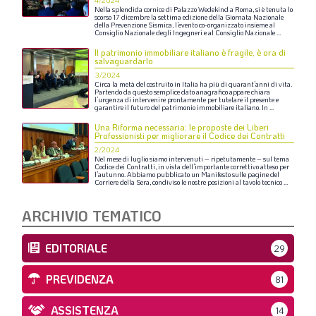
4/2024
Nella
splendida
cornice
di
Palazzo
Wedekind
a
Roma,
si
è
tenuta
lo
scorso
17
dicembre
la
settima
edizione
della
Giornata
Nazionale
della
Prevenzione
Sismica,
l’evento
co-organizzato
insieme
al
Consiglio
Nazionale
degli
Ingegneri
e
al
Consiglio
Nazionale
...
Il patrimonio immobiliare italiano è fragile, è ora di
salvaguardarlo
3/2024
Circa
la
metà
del
costruito
in
Italia
ha
più
di
quarant’anni
di
vita.
Partendo
da
questo
semplice
dato
anagrafico
appare
chiara
l’urgenza
di
intervenire
prontamente
per
tutelare
il
presente
e
garantire
il
futuro
del
patrimonio
immobiliare
italiano.
In
...
Una Riforma necessaria: le proposte dei Liberi
Professionisti per migliorare il Codice dei Contratti
2/2024
Nel
mese
di
luglio
siamo
intervenuti
–
ripetutamente
–
sul
tema
Codice
dei
Contratti,
in
vista
dell’importante
correttivo
atteso
per
l’autunno.
Abbiamo
pubblicato
un
Manifesto
sulle
pagine
del
Corriere
della
Sera,
condiviso
le
nostre
posizioni
al
tavolo
tecnico
...
ARCHIVIO TEMATICO
EDITORIALE
29
PREVIDENZA
81
ASSISTENZA
14