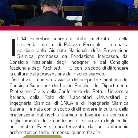
SOMMARIO
EDITORIALE
PREVIDENZA
I
FOCUS
l 14 dicembre scorso è stata celebrata – nella
stupenda cornice di Palazzo Ferrajoli – la quarta
PROFESSIONE
edizione della Giornata Nazionale della Prevenzione
Sismica, promossa da Fondazione Inarcassa, dal
TERZA PAGINA
Consiglio Nazionale degli Ingegneri e dal Consiglio
Nazionale degli Architetti PPC, con lo scopo di diffondere
LE FOTO DEL FIL ROUGE
la cultura della prevenzione dal rischio sismico.
IN QUESTO NUMERO
L’iniziativa – che si è avvalsa del supporto scientifico del
Consiglio Superiore dei Lavori Pubblici, del Dipartimento
SCENARIO ECONOMICO
Protezione Civile, della Conferenza dei Rettori Università
Italiane, della Rete dei Laboratori Universitari di
SPAZIO APERTO
Ingegneria Sismica, di ENEA e di Ingegneria Sismica
Italiana – è nata con lo scopo di diffondere la cultura della
GOVERNANCE
prevenzione dal rischio sismico e favorire un concreto
miglioramento delle condizioni di sicurezza degli edifici
FONDAZIONE
nel nostro Paese, caratterizzato da un patrimonio
architettonico tanto immenso, quanto fragile.
ASSOCIAZIONI