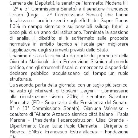
Camera dei Deputati), la senatrice Fiammetta Modena (FI
- 2ª e 5ª Commissione Senato) e il senatore Francesco
Urraro (Lega - 2ª Commissione Senato) che hanno
focalizzato i loro interventi sugli effetti del Super Bonus
110% in campo sismico e sui possibili sviluppi futuri, a
poco più di un anno dall’istituzione. Terminata la sessione
di analisi, il dibattito si è soffermato sulle proposte
normative in ambito tecnico e fiscale per migliorare
l’applicazione degli strumenti previsti dallo Stato.
Unanime è stata la richiesta da parte dei promotori della
Giornata Nazionale della Prevenzione Sismica al mondo
politico, che gli strumenti fiscali di emergenza disposti dal
decisore pubblico, acquisiscano col tempo un ruolo
strutturale.
La seconda parte della giornata, con un taglio più tecnico,
ha visto gli interventi di Giovanni Legnini - Commissario
alla ricostruzione sisma 2016; il senatore Salvatore
Margiotta (PD - Segretario della Presidenza del Senato,
8° e 13° Commissione Senato); Gianluca Valensise -
coautore di “Atlante Azzardo sismico città italiane”; Paola
Marone - Presidente Federcostruzioni; Elisa Grande -
Dipartimento Casa Italia; Paolo Clemente - Dirigente di
Ricerca ENEA; Francesco Estrafallaces - Fondazione
CNI.