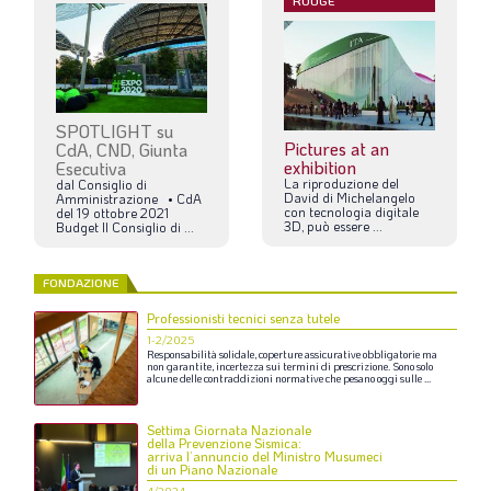
ROUGE
SPOTLIGHT su
Pictures at an
CdA, CND, Giunta
exhibition
Esecutiva
La
riproduzione
del
dal
Consiglio
di
David
di
Michelangelo
Amministrazione
•
CdA
con
tecnologia
digitale
del
19
ottobre
2021
3D,
può
essere
...
Budget
Il
Consiglio
di
...
FONDAZIONE
Professionisti tecnici senza tutele
1-2/2025
Responsabilità
solidale,
coperture
assicurative
obbligatorie
ma
non
garantite,
incertezza
sui
termini
di
prescrizione.
Sono
solo
alcune
delle
contraddizioni
normative
che
pesano
oggi
sulle
...
Settima Giornata Nazionale
della Prevenzione Sismica:
arriva l’annuncio del Ministro Musumeci
di un Piano Nazionale