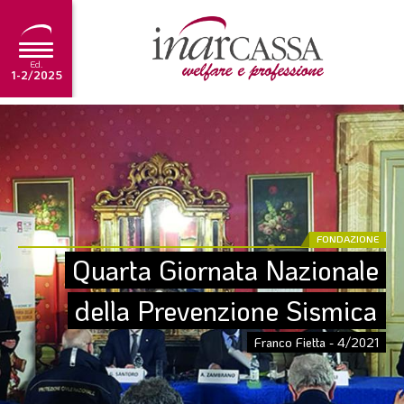
Ed.
1-2/2025
NEWS
EDITORIALE
TUTORIAL
SCADENZARIO
FONDAZIONE
Quarta Giornata Nazionale 
ARCHIVIO
della Prevenzione Sismica
Ultima edizione
Franco Fietta - 4/2021
1-2/2025