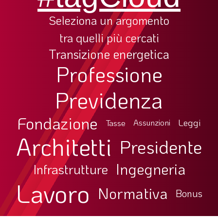
Seleziona un argomento
tra quelli più cercati
Transizione energetica
Professione
Previdenza
Fondazione
Leggi
Tasse
Assunzioni
Architetti
Presidente
Ingegneria
Infrastrutture
Lavoro
Normativa
Bonus