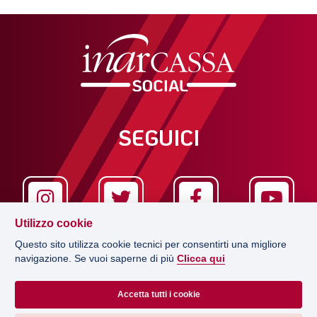
SEGUICI
Utilizzo cookie
Questo sito utilizza cookie tecnici per consentirti una migliore
navigazione. Se vuoi saperne di più
Clicca qui
LA REDAZIONE
Accetta tutti i cookie
EDITRICE
CONCESSIONARIO PUBBLICITÀ
Via Salaria 229, 00199 Roma
PRIVACY POLICY