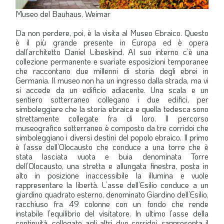
Museo del Bauhaus, Weimar
Da non perdere, poi, è la visita al Museo Ebraico. Questo
è il più grande presente in Europa ed è opera
dall’architetto Daniel Libeskind. Al suo interno c’è una
collezione permanente e svariate esposizioni temporanee
che raccontano due millenni di storia degli ebrei in
Germania. Il museo non ha un ingresso dalla strada, ma vi
si accede da un edificio adiacente. Una scala e un
sentiero sotterraneo collegano i due edifici, per
simboleggiare che la storia ebraica e quella tedesca sono
strettamente collegate fra di loro. Il percorso
museografico sotterraneo è composto da tre corridoi che
simboleggiano i diversi destini del popolo ebraico. Il primo
è l’asse dell’Olocausto che conduce a una torre che è
stata lasciata vuota e buia denominata Torre
dell’Olocausto, una stretta e allungata finestra, posta in
alto in posizione inaccessibile la illumina e vuole
rappresentare la libertà. L’asse dell’Esilio conduce a un
giardino quadrato esterno, denominato Giardino dell’Esilio,
racchiuso fra 49 colonne con un fondo che rende
instabile l’equilibrio del visitatore. In ultimo l’asse della
continuità, collegato agli altri due corridoi, rappresenta il