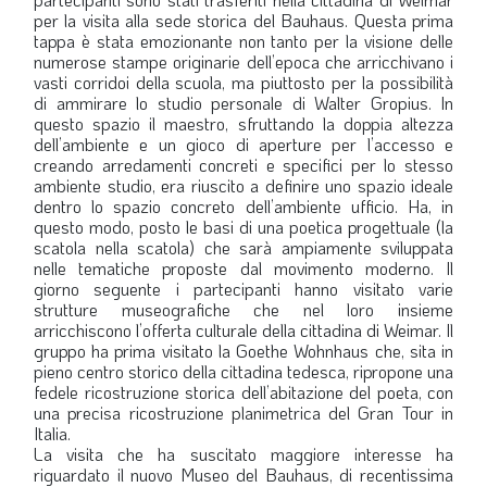
per la visita alla sede storica del Bauhaus. Questa prima
LA VIGNETTA DI EVASIO
tappa è stata emozionante non tanto per la visione delle
numerose stampe originarie dell’epoca che arricchivano i
SPECIALE
vasti corridoi della scuola, ma piuttosto per la possibilità
di ammirare lo studio personale di Walter Gropius. In
questo spazio il maestro, sfruttando la doppia altezza
expand_more
CAMBIA NUMERO
dell’ambiente e un gioco di aperture per l’accesso e
creando arredamenti concreti e specifici per lo stesso
ambiente studio, era riuscito a definire uno spazio ideale
dentro lo spazio concreto dell’ambiente ufficio. Ha, in
questo modo, posto le basi di una poetica progettuale (la
scatola nella scatola) che sarà ampiamente sviluppata
nelle tematiche proposte dal movimento moderno. Il
giorno seguente i partecipanti hanno visitato varie
strutture museografiche che nel loro insieme
arricchiscono l’offerta culturale della cittadina di Weimar. Il
gruppo ha prima visitato la Goethe Wohnhaus che, sita in
pieno centro storico della cittadina tedesca, ripropone una
fedele ricostruzione storica dell’abitazione del poeta, con
una precisa ricostruzione planimetrica del Gran Tour in
Italia.
La visita che ha suscitato maggiore interesse ha
riguardato il nuovo Museo del Bauhaus, di recentissima