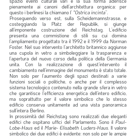
spazio eventi culturali vari e la sua forma aderisce
pienamente ai canoni dell’architettura organica: per
questo i berlinesi la chiamano l’
“Ostrica incinta
”.
Proseguendo verso est, sulla Scheidemannstrasse, e
costeggiando la Platz der Republik, si giunge
all’imponente costruzione del Reichstag. L’edificio
presenta una commistione di stili su cui domina
l’ampliamento progettato tra il 1992 e il 1999 da Norman
Foster. Nel suo intervento l’architetto britannico aggiunse
una cupola in vetro a simboleggiare la trasparenza e
l’apertura del nuovo corso della politica della Germania
unita. Con la realizzazione di quest’intervento il
cambiamento nell’immagine del monumento è stato totale.
Non solo per l’aumento degli spazi destinati a varie
funzioni sociali o politiche, o anche per il complesso
sistema tecnologico contenuto nella grande sfera in vetro
che garantisce l’efficienza energetica dell’intero edificio,
ma soprattutto per il valore simbolico che lo stesso
edificio conserva unitamente ad una vista panoramica
sull’intera Berlino.
In prossimità del Reichstag sono realizzati due eleganti
edifici che ospitano uffici del Parlamento. Sono il
Paul-
Lobe-Haus
ed il
Marie- Elisabeth
Luders-Haus
. Il valore
simbolico dei due edifici è evidente: non solo per le ampie