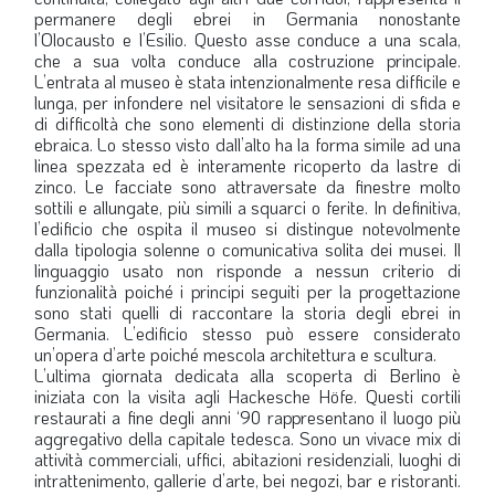
permanere degli ebrei in Germania nonostante
l’Olocausto e l’Esilio. Questo asse conduce a una scala,
che a sua volta conduce alla costruzione principale.
L’entrata al museo è stata intenzionalmente resa difficile e
lunga, per infondere nel visitatore le sensazioni di sfida e
di difficoltà che sono elementi di distinzione della storia
ebraica. Lo stesso visto dall’alto ha la forma simile ad una
linea spezzata ed è interamente ricoperto da lastre di
zinco. Le facciate sono attraversate da finestre molto
sottili e allungate, più simili a squarci o ferite. In definitiva,
l’edificio che ospita il museo si distingue notevolmente
dalla tipologia solenne o comunicativa solita dei musei. Il
linguaggio usato non risponde a nessun criterio di
funzionalità poiché i principi seguiti per la progettazione
sono stati quelli di raccontare la storia degli ebrei in
Germania. L’edificio stesso può essere considerato
un’opera d’arte poiché mescola architettura e scultura.
L’ultima giornata dedicata alla scoperta di Berlino è
iniziata con la visita agli Hackesche Höfe. Questi cortili
restaurati a fine degli anni ‘90 rappresentano il luogo più
aggregativo della capitale tedesca. Sono un vivace mix di
attività commerciali, uffici, abitazioni residenziali, luoghi di
intrattenimento, gallerie d’arte, bei negozi, bar e ristoranti.