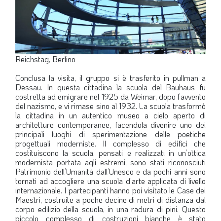
Reichstag, Berlino
Conclusa la visita, il gruppo si è trasferito in pullman a
Dessau. In questa cittadina la scuola del Bauhaus fu
costretta ad emigrare nel 1925 da Weimar, dopo l’avvento
del nazismo, e vi rimase sino al 1932. La scuola trasformò
la cittadina in un autentico museo a cielo aperto di
architetture contemporanee, facendola divenire uno dei
principali luoghi di sperimentazione delle poetiche
progettuali moderniste. Il complesso di edifici che
costituiscono la scuola, pensati e realizzati in un’ottica
modernista portata agli estremi, sono stati riconosciuti
Patrimonio dell’Umanità dall’Unesco e da pochi anni sono
tornati ad accogliere una scuola d’arte applicata di livello
internazionale. I partecipanti hanno poi visitato le Case dei
Maestri, costruite a poche decine di metri di distanza dal
corpo edilizio della scuola, in una radura di pini. Questo
piccolo complesso di costruzioni bianche è stato