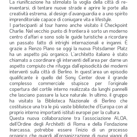
La riunificazione ha stimolato la voglia della città di re-
inventarsi, di tentare nuove strade e aprire le porte alla
creatività estrema, al design d’avanguardia e a uno spirito
imprenditoriale capace di coniugare vita e lifestyle.
I partecipanti al tour hanno anche visitato il Checkpoint
Charlie. Nel vecchio punto di frontiera è sorto un moderno
centro d’affari e sono solo le guide turistiche a ricordare
un passato fatto di intrighi internazionali e inganni. È
grazie a Renzo Piano se oggi la nuova Potsdamer Platz
ha un aspetto più organico. L’architetto italiano è stato
chiamato a coordinare gli interventi dell’area per darne un
aspetto compiuto che rifugga dall’episodicità dei moderni
interventi sulla città di Berlino. In quest’area un episodio
qualificante è quello del Sony Center dove il grande
complesso commerciale stupisce per l’originale
copertura del cortile interno realizzata da lunghi pannelli
che lasciano passare la luce naturale. In ultimo, il gruppo
ha visitato la Biblioteca Nazionale di Berlino che
costituisce una tra le più vaste biblioteche d’Europa con al
proprio interno importanti istituti europei per la cultura.
Questa nuova collaborazione tra l’associazione ALOA,
dell’Ordine degli Architetti di Roma e della Fondazione
Inarcassa, potrebbe essere l’inizio di un processo
organico che guardi all’organizzazione di nuovi viaggi di