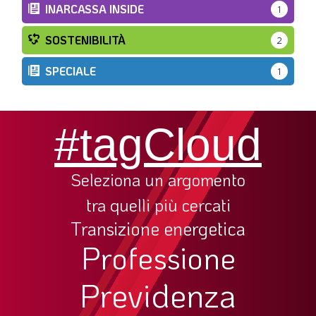
INARCASSA INSIDE
1
SOSTENIBILITÀ
2
SPECIALE
1
#tagCloud
Seleziona un argomento
tra quelli più cercati
Transizione energetica
Professione
Previdenza