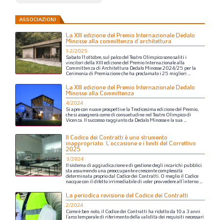
ASSOCIAZIONI
La XIII edizione del Premio Internazionale Dedalo
Minosse alla committenza d’architettura
1-2/2025
Sabato
11
ottobre,
sul
palco
del
Teatro
Olimpico
sono
saliti
i
vincitori
della
XIII
edizione
del
Premio
Internazionale
alla
Committenza
di
Architettura
Dedalo
Minosse
2024/25
per
la
Cerimonia
di
Premiazione
che
ha
proclamato
i
25
migliori
...
La XIII edizione del Premio Internazionale Dedalo
Minosse alla Committenza
4/2024
Si
apre
con
nuove
prospettive
la
Tredicesima
edizione
del
Premio,
che
si
assegnerà
come
di
consuetudine
nel
Teatro
Olimpico
di
Vicenza.
Il
successo
raggiunto
da
Dedalo
Minosse
e
la
sua
...
Il Codice dei Contratti è uno strumento
inappropriato. L’occasione e i limiti del Correttivo
2025
3/2024
Il
sistema
di
aggiudicazione
e
di
gestione
degli
incarichi
pubblici
sta
assumendo
una
preoccupante
e
crescente
complessità
determinata
proprio
dal
Codice
dei
Contratti.
O
meglio
il
Codice
nacque
con
il
difetto
irrimediabile
di
voler
provvedere
all’interno
...
La periodica revisione del Codice dei Contratti
2/2024
Come
è
ben
noto,
il
Codice
dei
Contratti
ha
ridotto
da
10
a
3
anni
l’arco
temporale
di
riferimento
della
validità
dei
requisiti
necessari