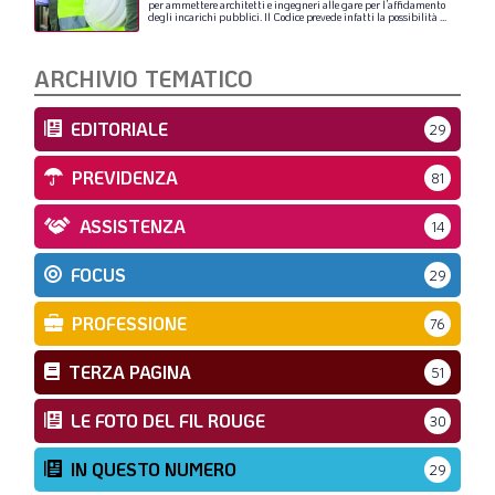
per
ammettere
architetti
e
ingegneri
alle
gare
per
l’affidamento
degli
incarichi
pubblici.
Il
Codice
prevede
infatti
la
possibilità
...
ARCHIVIO TEMATICO
EDITORIALE
29
PREVIDENZA
81
ASSISTENZA
14
FOCUS
29
PROFESSIONE
76
TERZA PAGINA
51
LE FOTO DEL FIL ROUGE
30
IN QUESTO NUMERO
29