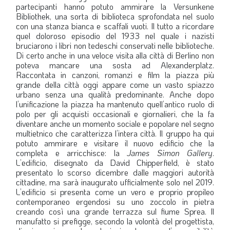
partecipanti hanno potuto ammirare la Versunkene
Bibliothek, una sorta di biblioteca sprofondata nel suolo
con una stanza bianca e scaffali vuoti. Il tutto a ricordare
quel doloroso episodio del 1933 nel quale i nazisti
bruciarono i libri non tedeschi conservati nelle biblioteche.
Di certo anche in una veloce visita alla città di Berlino non
poteva mancare una sosta ad Alexanderplatz.
Raccontata in canzoni, romanzi e film la piazza più
grande della città oggi appare come un vasto spiazzo
urbano senza una qualità predominante. Anche dopo
l’unificazione la piazza ha mantenuto quell’antico ruolo di
polo per gli acquisti occasionali e giornalieri, che la fa
diventare anche un momento sociale e popolare nel segno
multietnico che caratterizza l’intera città. Il gruppo ha qui
potuto ammirare e visitare il nuovo edificio che la
completa e arricchisce: la
James Simon Gallery
.
L’edificio, disegnato da David Chipperfield, è stato
presentato lo scorso dicembre dalle maggiori autorità
cittadine, ma sarà inaugurato ufficialmente solo nel 2019.
L’edificio si presenta come un vero e proprio propileo
contemporaneo ergendosi su uno zoccolo in pietra
creando così una grande terrazza sul fiume Sprea. Il
manufatto si prefigge, secondo la volontà del progettista,