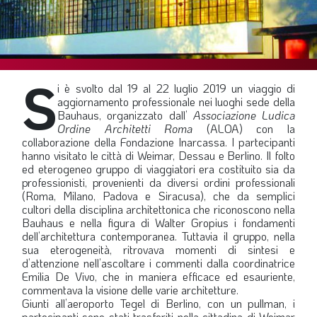
SOMMARIO
EDITORIALE
PREVIDENZA
S
FOCUS
i è svolto dal 19 al 22 luglio 2019 un viaggio di
aggiornamento professionale nei luoghi sede della
PROFESSIONE
Bauhaus, organizzato dall’
Associazione Ludica
Ordine Architetti Roma
(ALOA) con la
TERZA PAGINA
collaborazione della Fondazione Inarcassa. I partecipanti
hanno visitato le città di Weimar, Dessau e Berlino. Il folto
LE FOTO DEL FIL ROUGE
ed eterogeneo gruppo di viaggiatori era costituito sia da
IN QUESTO NUMERO
professionisti, provenienti da diversi ordini professionali
(Roma, Milano, Padova e Siracusa), che da semplici
SCENARIO ECONOMICO
cultori della disciplina architettonica che riconoscono nella
Bauhaus e nella figura di Walter Gropius i fondamenti
SPAZIO APERTO
dell’architettura contemporanea. Tuttavia il gruppo, nella
sua eterogeneità, ritrovava momenti di sintesi e
GOVERNANCE
d’attenzione nell’ascoltare i commenti dalla coordinatrice
Emilia De Vivo, che in maniera efficace ed esauriente,
FONDAZIONE
commentava la visione delle varie architetture.
Giunti all’aeroporto Tegel di Berlino, con un pullman, i
ASSOCIAZIONI
partecipanti sono stati trasferiti nella cittadina di Weimar