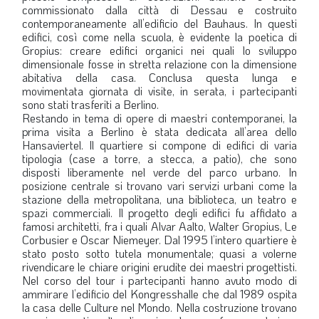
commissionato dalla città di Dessau e costruito
contemporaneamente all’edificio del Bauhaus. In questi
edifici, così come nella scuola, è evidente la poetica di
Gropius: creare edifici organici nei quali lo sviluppo
dimensionale fosse in stretta relazione con la dimensione
abitativa della casa. Conclusa questa lunga e
movimentata giornata di visite, in serata, i partecipanti
sono stati trasferiti a Berlino.
Restando in tema di opere di maestri contemporanei, la
prima visita a Berlino è stata dedicata all’area dello
Hansaviertel. Il quartiere si compone di edifici di varia
tipologia (case a torre, a stecca, a patio), che sono
disposti liberamente nel verde del parco urbano. In
posizione centrale si trovano vari servizi urbani come la
stazione della metropolitana, una biblioteca, un teatro e
spazi commerciali. Il progetto degli edifici fu affidato a
famosi architetti, fra i quali Alvar Aalto, Walter Gropius, Le
Corbusier e Oscar Niemeyer. Dal 1995 l’intero quartiere è
stato posto sotto tutela monumentale; quasi a volerne
rivendicare le chiare origini erudite dei maestri progettisti.
Nel corso del tour i partecipanti hanno avuto modo di
ammirare l’edificio del Kongresshalle che dal 1989 ospita
la casa delle Culture nel Mondo. Nella costruzione trovano