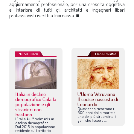
aggiornamento professionale, per una crescita oggettiva
e interiore di tutti gli architetti e ingegneri liberi
professionisti iscritti a Inarcassa.
■
PREVIDENZA
TERZA PAGINA
Italia in declino
L'Uomo Vitruviano
demografico Cala la
Il codice nascosto di
popolazione e gli
Leonardo
stranieri non
Quest’anno
ricorrono
i
500
anni
dalla
morte
di
bastano
uno
dei
più
straordinari
L’Italia
è
ufficialmente
in
geni
che
l’essere
...
declino
demografico.
Dal
2015
la
popolazione
residente
sul
territorio
...