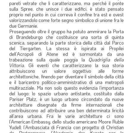
pareti vetrate che li caratterizzano, ma perché il ponte
sulla Spree, che unisce i due edifici, è stato pensato
proprio nel punto in cui correva il confine tra est e ovest
valorizzandolo come forte segno simbolico di unione fra le
due Germanie.
Proseguendo oltre il gruppo ha potuto ammirare la Porta
di Brandeburgo che costituisce una sorta di quinta
scenica, separando la parte storica della città dal Parco
del Tiergarten. La stessa è ispirata ai Propilei
dell’Acropoli di Atene ed è sormontata da una
trabeazione sulla quale poggia la
Quadriglia della
Vittoria
. Gli eventi che caratterizzano la sua storia
attribuiscono un valore oggettivo alle forme
architettoniche, finendo per diventare il simbolo della città
e il baricentro politico-amministrativo di una metropoli
multirazziale. Ma non solo questo evidenzia l’importanza
del luogo: lo spazio urbano antistante, costituito dalla
Pariser Platz, è un luogo urbano circondato da nuove
architetture disegnate da firme internazionali che
contribuiscono ad attribuire una ben determinata liricità
all’area urbana. Fra le varie architetture ci sono
l’American Embassy, dello studio americano Moore Ruble
Yudell; l’Ambasciata di Francia con progetto di Christian
de Portzamparc, l’Akademie der Kunste con la