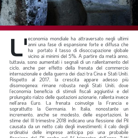
SOMMARIO
EDITORIALE
PREVIDENZA
L'
FOCUS
economia mondiale ha attraversato negli ultimi
anni una fase di espansione forte e diffusa che
PROFESSIONE
ha portato il tasso di disoccupazione globale
vicino ai minimi del 5%. A partire da metà anno,
TERZA PAGINA
tuttavia, sono aumentati i segnali di un rallentamento del
ciclo, anche per effetto della frenata del commercio
LE FOTO DEL FIL ROUGE
internazionale e della guerra dei dazi tra Cina e Stati Uniti.
IN QUESTO NUMERO
Rispetto al 2017, la crescita appare adesso più
disomogenea: rimane robusta negli Stati Uniti, dove
SCENARIO ECONOMICO
l’economia beneficia di stimoli fiscali aggiuntivi e del
prolungato rialzo delle quotazioni azionarie, rallenta invece
SPAZIO APERTO
nell’area Euro. La frenata coinvolge la Francia e
soprattutto la Germania. In Italia, nonostante un
GOVERNANCE
incremento, anche se modesto, delle esportazioni, le
stime del III trimestre 2018 indicano una flessione del Pil
FONDAZIONE
causata da un netto calo degli investimenti; il calo degli
ordinativi delle imprese anticipa poi una probabile
ASSOCIAZIONI
flessione del Pil anche nel IV trimestre dell’anno. Tutti