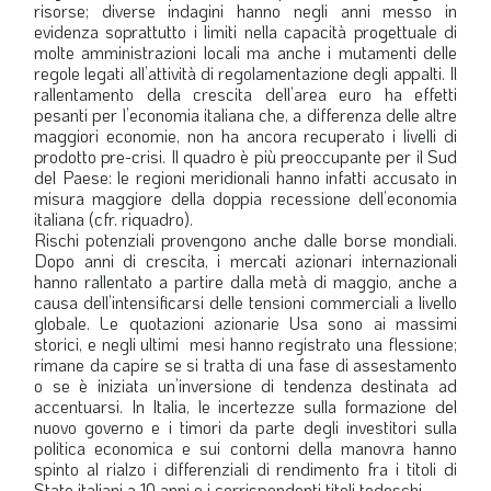
risorse; diverse indagini hanno negli anni messo in
evidenza soprattutto i limiti nella capacità progettuale di
molte amministrazioni locali ma anche i mutamenti delle
regole legati all’attività di regolamentazione degli appalti. Il
rallentamento della crescita dell’area euro ha effetti
pesanti per l’economia italiana che, a differenza delle altre
maggiori economie, non ha ancora recuperato i livelli di
prodotto pre-crisi. Il quadro è più preoccupante per il Sud
del Paese: le regioni meridionali hanno infatti accusato in
misura maggiore della doppia recessione dell’economia
italiana (cfr. riquadro).
Rischi potenziali provengono anche dalle borse mondiali.
Dopo anni di crescita, i mercati azionari internazionali
hanno rallentato a partire dalla metà di maggio, anche a
causa dell’intensificarsi delle tensioni commerciali a livello
globale. Le quotazioni azionarie Usa sono ai massimi
storici, e negli ultimi mesi hanno registrato una flessione;
rimane da capire se si tratta di una fase di assestamento
o se è iniziata un’inversione di tendenza destinata ad
accentuarsi. In Italia, le incertezze sulla formazione del
nuovo governo e i timori da parte degli investitori sulla
politica economica e sui contorni della manovra hanno
spinto al rialzo i differenziali di rendimento fra i titoli di
Stato italiani a 10 anni e i corrispondenti titoli tedeschi.