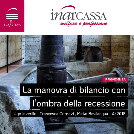
Ed.
1-2/2025
NEWS
EDITORIALE
TUTORIAL
SCADENZARIO
PREVIDENZA
La manovra di bilancio con 
ARCHIVIO
l’ombra della recessione
Ultima edizione
Ugo Inzerillo , Francesca Corezzi , Mirko Bevilacqua - 4/2018
1-2/2025