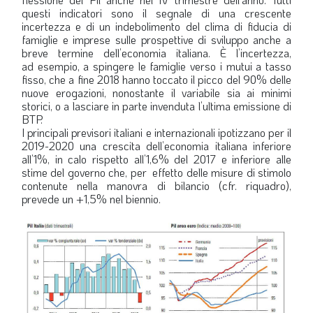
questi indicatori sono il segnale di una crescente
LA VIGNETTA DI EVASIO
incertezza e di un indebolimento del clima di fiducia di
famiglie e imprese sulle prospettive di sviluppo anche a
SPECIALE
breve termine dell’economia italiana. È l’incertezza,
ad esempio, a spingere le famiglie verso i mutui a tasso
fisso, che a fine 2018 hanno toccato il picco del 90% delle
expand_more
CAMBIA NUMERO
nuove erogazioni, nonostante il variabile sia ai minimi
storici, o a lasciare in parte invenduta l’ultima emissione di
BTP.
I principali previsori italiani e internazionali ipotizzano per il
2019-2020 una crescita dell’economia italiana inferiore
all’1%, in calo rispetto all’1,6% del 2017 e inferiore alle
stime del governo che, per effetto delle misure di stimolo
contenute nella manovra di bilancio (cfr. riquadro),
prevede un +1,5% nel biennio.