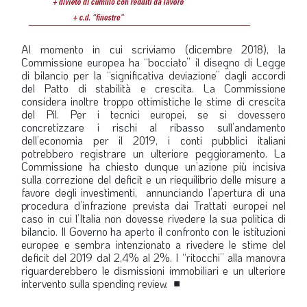
Al momento in cui scriviamo (dicembre 2018), la
Commissione europea ha “bocciato” il disegno di Legge
di bilancio per la “significativa deviazione” dagli accordi
del Patto di stabilità e crescita. La Commissione
considera inoltre troppo ottimistiche le stime di crescita
del Pil. Per i tecnici europei, se si dovessero
concretizzare i rischi al ribasso sull’andamento
dell’economia per il 2019, i conti pubblici italiani
potrebbero registrare un ulteriore peggioramento. La
Commissione ha chiesto dunque un’azione più incisiva
sulla correzione del deficit e un riequilibrio delle misure a
favore degli investimenti, annunciando l’apertura di una
procedura d’infrazione prevista dai Trattati europei nel
caso in cui l’Italia non dovesse rivedere la sua politica di
bilancio. Il Governo ha aperto il confronto con le istituzioni
europee e sembra intenzionato a rivedere le stime del
deficit del 2019 dal 2,4% al 2%. I “ritocchi” alla manovra
riguarderebbero le dismissioni immobiliari e un ulteriore
intervento sulla spending review.
■