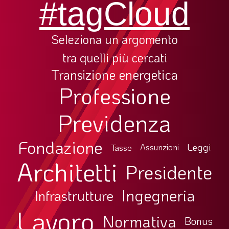
#tagCloud
Seleziona un argomento
tra quelli più cercati
Transizione energetica
Professione
Previdenza
Fondazione
Leggi
Tasse
Assunzioni
Architetti
Presidente
Ingegneria
Infrastrutture
Lavoro
Normativa
Bonus