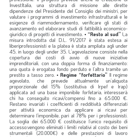
InvestItalia, una struttura di missione alle dirette
dipendenze del Presidente del Consiglio dei ministri, per
valutare i programmi di investimento infrastrutturali e le
esigenze di riammodernamento, verificare gli stati di
avanzamento ed elaborare studi di fattibilità economico-
giuridico di progetti di investimento.
• “Resto al sud”
La
misura introdotta dal D.L. 91/2017 è stata estesa ai
liberiprofessionisti e la platea è stata ampliata agli under
45, in luogo degli under 35. L’agevolazione consiste nella
copertura dei costi di avvio di nuove iniziative
imprenditoriali, con una doppia forma di finanziamento:
una quota è erogataa fondo perduto e l’altra tramite un
prestito a tasso zero.
• Regime “forfettario”
Il regime
agevolato, che prevede attualmente un’aliquota
proporzionale del 15% (sostitutiva di Irpef e Irap)
applicata ad una base imponibile forfetaria, interesserà
chi ha conseguito ricavi/compensi fino a 65.000 €.
Restano invariati i coefficienti di redditività differenziati
per attività economica da applicare ai ricavi per
determinare l’imponibile, pari al 78% per i professionisti.
La soglia dei 65.000 € costituisce l’unico requisito di
accesso:vengono eliminati i limiti relativi al costo dei beni
strumentali (20.000€) e delle prestazioni di lavoro