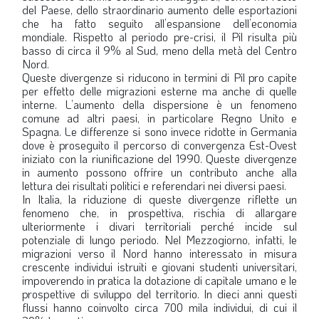
del Paese, dello straordinario aumento delle esportazioni
che ha fatto seguito all’espansione dell’economia
mondiale. Rispetto al periodo pre-crisi, il Pil risulta più
basso di circa il 9% al Sud, meno della metà del Centro
Nord.
Queste divergenze si riducono in termini di Pil pro capite
per effetto delle migrazioni esterne ma anche di quelle
interne. L’aumento della dispersione è un fenomeno
comune ad altri paesi, in particolare Regno Unito e
Spagna. Le differenze si sono invece ridotte in Germania
dove è proseguito il percorso di convergenza Est-Ovest
iniziato con la riunificazione del 1990. Queste divergenze
in aumento possono offrire un contributo anche alla
lettura dei risultati politici e referendari nei diversi paesi.
In Italia, la riduzione di queste divergenze riflette un
fenomeno che, in prospettiva, rischia di allargare
ulteriormente i divari territoriali perché incide sul
potenziale di lungo periodo. Nel Mezzogiorno, infatti, le
migrazioni verso il Nord hanno interessato in misura
crescente individui istruiti e giovani studenti universitari,
impoverendo in pratica la dotazione di capitale umano e le
prospettive di sviluppo del territorio. In dieci anni questi
flussi hanno coinvolto circa 700 mila individui, di cui il