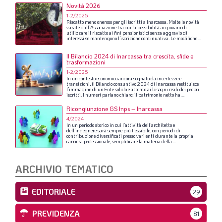
Novità 2026
1-2/2025
Riscatto
meno
oneroso
per
gli
iscritti
a
Inarcassa.
Molte
le
novità
varate
dall’Associazione
tra
cui
la
possibilità
ai
giovani
di
utilizzare
il
riscatto
ai
fini
pensionistici
senza
aggravio
di
interessi
se
mantengono
l’iscrizione
continuativa.
Le
modifiche
...
Il Bilancio 2024 di Inarcassa tra crescita, sfide e
trasformazioni
1-2/2025
In
un
contesto
economico
ancora
segnato
da
incertezze
e
transizioni,
il
Bilancio
consuntivo
2024
di
Inarcassa
restituisce
l’immagine
di
un
Ente
solido
e
attento
ai
bisogni
reali
dei
propri
iscritti.
I
numeri
parlano
chiaro:
il
patrimonio
netto
ha
...
Ricongiunzione GS Inps – Inarcassa
4/2024
In
un
periodo
storico
in
cui
l’attività
dell’architetto
e
dell’ingegnere
sarà
sempre
più
flessibile,
con
periodi
di
contribuzione
diversificati
presso
vari
enti
durante
la
propria
carriera
professionale,
semplificare
la
materia
della
...
ARCHIVIO TEMATICO
EDITORIALE
29
PREVIDENZA
81