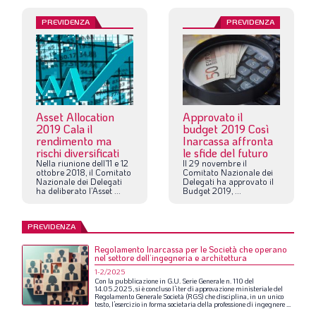
PREVIDENZA
PREVIDENZA
Asset Allocation
Approvato il
2019 Cala il
budget 2019 Così
rendimento ma
Inarcassa affronta
rischi diversificati
le sfide del futuro
Nella
riunione
dell’11
e
12
Il
29
novembre
il
ottobre
2018,
il
Comitato
Comitato
Nazionale
dei
Nazionale
dei
Delegati
Delegati
ha
approvato
il
ha
deliberato
l’Asset
...
Budget
2019,
...
PREVIDENZA
Regolamento Inarcassa per le Società che operano
nel settore dell’ingegneria e architettura
1-2/2025
Con
la
pubblicazione
in
G.U.
Serie
Generale
n.
110
del
14.05.2025,
si
è
concluso
l’iter
di
approvazione
ministeriale
del
Regolamento
Generale
Società
(RGS)
che
disciplina,
in
un
unico
testo,
l’esercizio
in
forma
societaria
della
professione
di
ingegnere
...