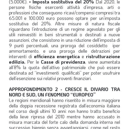
(5.000€).
• Imposta sostitutiva del 20%
Dal 2020, le
persone fisiche esercenti attività d’impresa, arti o
professioni che conseguono ricavi/compensi compresi tra
65.001 e 100.000 euro possono optare per un’imposta
sostitutiva del 20%. Altre misure di natura fiscale
riguardano l’introduzione di un regime agevolato per gli
utili reinvestiti
in beni strumentali o destinati a nuove
assunzioni, che consistono in una riduzione dell’imposta di
9 punti percentuali, una proroga del cosiddetto
iper
ammortamento
, e una proroga delle detrazioni per
interventi di
efficienza energetica
e
ristrutturazione
edilizia.
Per le
Casse di previdenza
, viene aumentata
all’8% la quota dell’attivo patrimoniale che può essere
destinata ad
“investimenti
qualificati”
per poter usufruire
dell’esenzione sui relativi proventi finanziari.
APPROFONDIMENTO 2 -
CRESCE IL DIVARIO TRA
NORD E SUD, UN FENOMENO “EUROPEO”
Le regioni meridionali hanno risentito in misura maggiore
della doppia recessione registrata dall’economia italiana
nel corso degli ultimi 10 anni: non hanno tratto beneficio
della lieve ripresa del 2010 mentre hanno accusato in
misura marcata del forte calo della domanda interna nel
successivo biennio senza avvantaggiarsi, come nel resto