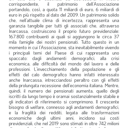
corrispondente, il patrimonio dell’Associazione
portandolo, così, a quota 11 miliardi di euro, 6 miliardi di
euro in più rispetto al dato del 2009. Un patrimonio solido
che, nell’attuale clima di incertezza, rappresenta una
garanzia tangibile per tutti gli associati che, attraverso
Inarcassa, costruiscono il proprio futuro previdenziale:
167.800 contribuenti ai quali si aggiungono le circa 37
mila famiglie dei nostri pensionati. Tutto questo in un
momento in cui l’Associazione, sta inevitabilmente vivendo
i principali temi del Paese di cui rappresenta uno
spaccato: dagli andamenti demografici, alla crisi
economica, alle difficoltà del mondo del lavoro e delle
professioni. L’invecchiamento della popolazione e gli
effetti del calo demografico hanno infatti interessato
anche Inarcassa, intrecciandosi peraltro con gli effetti
della prolungata recessione dell’economia italiana. Mentre,
quindi, il numero dei pensionati aumenta, quello degli
iscritti da lungo tempo è oramai sostanzialmente stabile e
gli indicatori di riferimento si comprimono. Il crescente
bisogno di welfare, connesso agli andamenti demografici,
e la fragilità dei redditi, legata alle trasformazioni
economiche degli ultimi anni, incidono sui costi
previdenziali, che nel 2019 sono stimati in oltre 742 milioni