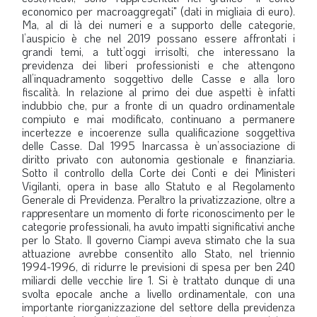
economico per macroaggregati" (dati in migliaia di euro).
Ma, al di là dei numeri e a supporto delle categorie,
l’auspicio è che nel 2019 possano essere affrontati i
grandi temi, a tutt’oggi irrisolti, che interessano la
previdenza dei liberi professionisti e che attengono
all’inquadramento soggettivo delle Casse e alla loro
fiscalità. In relazione al primo dei due aspetti è infatti
indubbio che, pur a fronte di un quadro ordinamentale
compiuto e mai modificato, continuano a permanere
incertezze e incoerenze sulla qualificazione soggettiva
delle Casse. Dal 1995 Inarcassa è un’associazione di
diritto privato con autonomia gestionale e finanziaria.
Sotto il controllo della Corte dei Conti e dei Ministeri
Vigilanti, opera in base allo Statuto e al Regolamento
Generale di Previdenza. Peraltro la privatizzazione, oltre a
rappresentare un momento di forte riconoscimento per le
categorie professionali, ha avuto impatti significativi anche
per lo Stato. Il governo Ciampi aveva stimato che la sua
attuazione avrebbe consentito allo Stato, nel triennio
1994-1996, di ridurre le previsioni di spesa per ben 240
miliardi delle vecchie lire
1
. Si è trattato dunque di una
svolta epocale anche a livello ordinamentale, con una
importante riorganizzazione del settore della previdenza