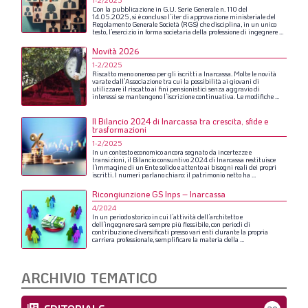
1-2/2025
Con
la
pubblicazione
in
G.U.
Serie
Generale
n.
110
del
14.05.2025,
si
è
concluso
l’iter
di
approvazione
ministeriale
del
Regolamento
Generale
Società
(RGS)
che
disciplina,
in
un
unico
testo,
l’esercizio
in
forma
societaria
della
professione
di
ingegnere
...
Novità 2026
1-2/2025
Riscatto
meno
oneroso
per
gli
iscritti
a
Inarcassa.
Molte
le
novità
varate
dall’Associazione
tra
cui
la
possibilità
ai
giovani
di
utilizzare
il
riscatto
ai
fini
pensionistici
senza
aggravio
di
interessi
se
mantengono
l’iscrizione
continuativa.
Le
modifiche
...
Il Bilancio 2024 di Inarcassa tra crescita, sfide e
trasformazioni
1-2/2025
In
un
contesto
economico
ancora
segnato
da
incertezze
e
transizioni,
il
Bilancio
consuntivo
2024
di
Inarcassa
restituisce
l’immagine
di
un
Ente
solido
e
attento
ai
bisogni
reali
dei
propri
iscritti.
I
numeri
parlano
chiaro:
il
patrimonio
netto
ha
...
Ricongiunzione GS Inps – Inarcassa
4/2024
In
un
periodo
storico
in
cui
l’attività
dell’architetto
e
dell’ingegnere
sarà
sempre
più
flessibile,
con
periodi
di
contribuzione
diversificati
presso
vari
enti
durante
la
propria
carriera
professionale,
semplificare
la
materia
della
...
ARCHIVIO TEMATICO