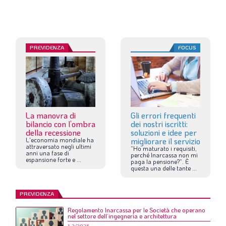
PREVIDENZA
FOCUS
La manovra di
Gli errori frequenti
bilancio con l’ombra
dei nostri iscritti:
della recessione
soluzioni e idee per
L'economia
mondiale
ha
migliorare il servizio
attraversato
negli
ultimi
“Ho
maturato
i
requisiti,
anni
una
fase
di
perché
Inarcassa
non
mi
espansione
forte
e
...
paga
la
pensione?”.
È
questa
una
delle
tante
...
PREVIDENZA
Regolamento Inarcassa per le Società che operano
nel settore dell’ingegneria e architettura