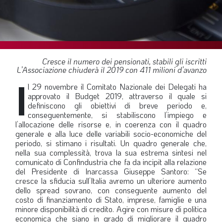
SOMMARIO
EDITORIALE
PREVIDENZA
FOCUS
Cresce il numero dei pensionati, stabili gli iscritti
L’Associazione chiuderà il 2019 con 411 milioni d’avanzo
PROFESSIONE
I
l 29 novembre il Comitato Nazionale dei Delegati ha
TERZA PAGINA
approvato il Budget 2019, attraverso il quale si
definiscono gli obiettivi di breve periodo e,
LE FOTO DEL FIL ROUGE
conseguentemente, si stabiliscono l’impiego e
l’allocazione delle risorse e, in coerenza con il quadro
IN QUESTO NUMERO
generale e alla luce delle variabili socio-economiche del
periodo, si stimano i risultati. Un quadro generale che,
SCENARIO ECONOMICO
nella sua complessità, trova la sua estrema sintesi nel
comunicato di Confindustria che fa da incipit alla relazione
SPAZIO APERTO
del Presidente di Inarcassa Giuseppe Santoro: “Se
cresce la sfiducia sull’Italia avremo un ulteriore aumento
GOVERNANCE
dello spread sovrano, con conseguente aumento del
FONDAZIONE
costo di finanziamento di Stato, imprese, famiglie e una
minore disponibilità di credito. Agire con misure di politica
ASSOCIAZIONI
economica che siano in grado di migliorare il quadro