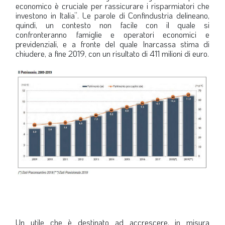
economico è cruciale per rassicurare i risparmiatori che
LA VIGNETTA DI EVASIO
investono in Italia”. Le parole di Confindustria delineano,
quindi, un contesto non facile con il quale si
SPECIALE
confronteranno famiglie e operatori economici e
previdenziali, e a fronte del quale Inarcassa stima di
chiudere, a fine 2019, con un risultato di 411 milioni di euro.
expand_more
CAMBIA NUMERO
Un utile che è destinato ad accrescere, in misura