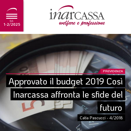
Ed.
1-2/2025
NEWS
EDITORIALE
TUTORIAL
PREVIDENZA
SCADENZARIO
Approvato il budget 2019 Così 
ARCHIVIO
Inarcassa affronta le sfide del 
futuro
Ultima edizione
1-2/2025
Catia Pascucci - 4/2018