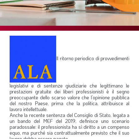
SOMMARIO
EDITORIALE
PREVIDENZA
FOCUS
PROFESSIONE
TERZA PAGINA
Il ritorno periodico di provvedimenti
LE FOTO DEL FIL ROUGE
IN QUESTO NUMERO
legislativi e di sentenze giudiziarie che legittimano le
SCENARIO ECONOMICO
prestazioni gratuite dei liberi professionisti è il segno
preoccupante dello scarso valore che l’opinione pubblica
SPAZIO APERTO
del nostro Paese, prima che la politica, attribuisce al
lavoro intellettuale.
GOVERNANCE
Anche la recente sentenza del Consiglio di Stato, legata a
un bando del MEF del 2019, definisce uno scenario
FONDAZIONE
paradossale: il professionista ha sì diritto a un compenso
equo, ma purché sia contrattualmente previsto che il suo
ASSOCIAZIONI
lavoro debba essere pagato.