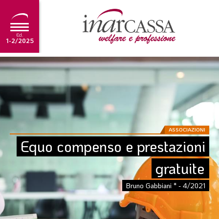
Ed.
1-2/2025
NEWS
EDITORIALE
TUTORIAL
SCADENZARIO
ASSOCIAZIONI
Equo compenso e prestazioni 
ARCHIVIO
gratuite
Ultima edizione
Bruno Gabbiani * - 4/2021
1-2/2025