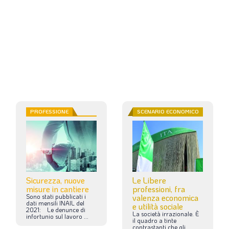
PROFESSIONE
SCENARIO ECONOMICO
Sicurezza, nuove
Le Libere
misure in cantiere
professioni, fra
Sono
stati
pubblicati
i
valenza economica
dati
mensili
INAIL
del
e utilità sociale
2021:
Le
denunce
di
La
società
irrazionale.
È
infortunio
sul
lavoro
...
il
quadro
a
tinte
contrastanti
che
gli