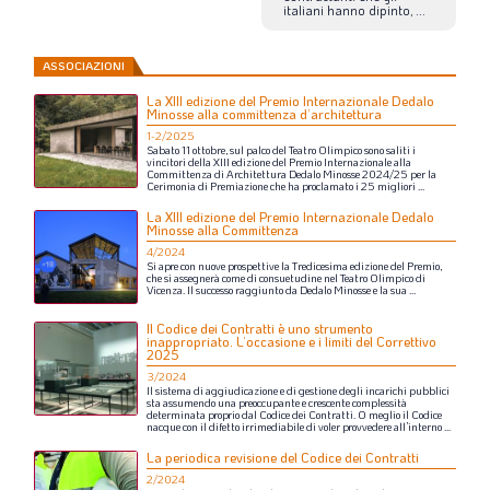
italiani
hanno
dipinto,
...
ASSOCIAZIONI
La XIII edizione del Premio Internazionale Dedalo
Minosse alla committenza d’architettura
1-2/2025
Sabato
11
ottobre,
sul
palco
del
Teatro
Olimpico
sono
saliti
i
vincitori
della
XIII
edizione
del
Premio
Internazionale
alla
Committenza
di
Architettura
Dedalo
Minosse
2024/25
per
la
Cerimonia
di
Premiazione
che
ha
proclamato
i
25
migliori
...
La XIII edizione del Premio Internazionale Dedalo
Minosse alla Committenza
4/2024
Si
apre
con
nuove
prospettive
la
Tredicesima
edizione
del
Premio,
che
si
assegnerà
come
di
consuetudine
nel
Teatro
Olimpico
di
Vicenza.
Il
successo
raggiunto
da
Dedalo
Minosse
e
la
sua
...
Il Codice dei Contratti è uno strumento
inappropriato. L’occasione e i limiti del Correttivo
2025
3/2024
Il
sistema
di
aggiudicazione
e
di
gestione
degli
incarichi
pubblici
sta
assumendo
una
preoccupante
e
crescente
complessità
determinata
proprio
dal
Codice
dei
Contratti.
O
meglio
il
Codice
nacque
con
il
difetto
irrimediabile
di
voler
provvedere
all’interno
...
La periodica revisione del Codice dei Contratti
2/2024