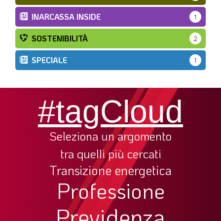
INARCASSA INSIDE
1
SOSTENIBILITÀ
2
SPECIALE
1
#tagCloud
Seleziona un argomento
tra quelli più cercati
Transizione energetica
Professione
Previdenza