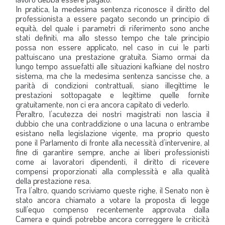
In pratica, la medesima sentenza riconosce il diritto del
LA VIGNETTA DI EVASIO
professionista a essere pagato secondo un principio di
equità, del quale i parametri di riferimento sono anche
SPECIALE
stati definiti, ma allo stesso tempo che tale principio
possa non essere applicato, nel caso in cui le parti
pattuiscano una prestazione gratuita. Siamo ormai da
expand_more
CAMBIA NUMERO
lungo tempo assuefatti alle situazioni kafkiane del nostro
sistema, ma che la medesima sentenza sancisse che, a
parità di condizioni contrattuali, siano illegittime le
prestazioni sottopagate e legittime quelle fornite
gratuitamente, non ci era ancora capitato di vederlo.
Peraltro, l’acutezza dei nostri magistrati non lascia il
dubbio che una contraddizione o una lacuna o entrambe
esistano nella legislazione vigente, ma proprio questo
pone il Parlamento di fronte alla necessità d’intervenire, al
fine di garantire sempre, anche ai liberi professionisti
come ai lavoratori dipendenti, il diritto di ricevere
compensi proporzionati alla complessità e alla qualità
della prestazione resa.
Tra l’altro, quando scriviamo queste righe, il Senato non è
stato ancora chiamato a votare la proposta di legge
sull’equo compenso recentemente approvata dalla
Camera e quindi potrebbe ancora correggere le criticità