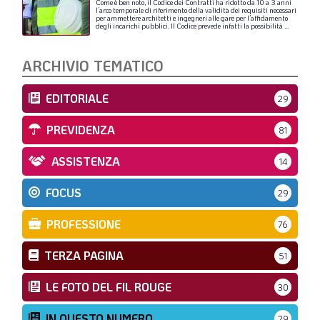
Come
è
ben
noto,
il
Codice
dei
Contratti
ha
ridotto
da
10
a
3
anni
l’arco
temporale
di
riferimento
della
validità
dei
requisiti
necessari
per
ammettere
architetti
e
ingegneri
alle
gare
per
l’affidamento
degli
incarichi
pubblici.
Il
Codice
prevede
infatti
la
possibilità
...
ARCHIVIO TEMATICO
EDITORIALE
29
PREVIDENZA
81
ASSISTENZA
14
FOCUS
29
PROFESSIONE
76
TERZA PAGINA
51
LE FOTO DEL FIL ROUGE
30
IN QUESTO NUMERO
29