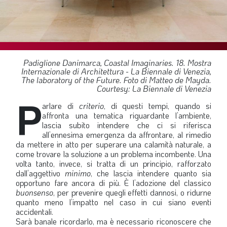
SOMMARIO
EDITORIALE
PREVIDENZA
FOCUS
Padiglione Danimarca, Coastal Imaginaries. 18. Mostra
Internazionale di Architettura - La Biennale di Venezia,
PROFESSIONE
The laboratory of the Future. Foto di Matteo de Mayda.
Courtesy: La Biennale di Venezia
TERZA PAGINA
P
arlare di
criterio
, di questi tempi, quando si
LE FOTO DEL FIL ROUGE
affronta una tematica riguardante l’ambiente,
lascia subito intendere che ci si riferisca
IN QUESTO NUMERO
all’ennesima emergenza da affrontare, al rimedio
da mettere in atto per superare una calamità naturale, a
SCENARIO ECONOMICO
come trovare la soluzione a un problema incombente. Una
volta tanto, invece, si tratta di un principio, rafforzato
SPAZIO APERTO
dall’aggettivo
minimo
, che lascia intendere quanto sia
opportuno fare ancora di più. È l’adozione del classico
GOVERNANCE
buonsenso
, per prevenire quegli effetti dannosi, o ridurne
quanto meno l’impatto nel caso in cui siano eventi
FONDAZIONE
accidentali.
Sarà banale ricordarlo, ma è necessario riconoscere che
ASSOCIAZIONI