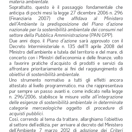
materia ambientale
.
Soprattutto, questo è il passaggio fondamentale che
anticipa di pochi mesi la legge 27 dicembre 2006 n. 296
(Finanziaria 2007) che
affidava al Ministero
dell’Ambiente la predisposizione del Piano d’azione
nazionale per la sostenibilità ambientale dei consumi nel
settore della Pubblica Amministrazione
(PAN GPP).
Due anni dopo, il
Piano d’azione
sarà
approvato
con il
Decreto Interministeriale n. 135 dell’11 aprile 2008 del
Ministro dell’ambiente e tutela del territorio e del mare, di
concerto con i Ministri dell’economia e delle finanze, volto
a favorire pratiche d’acquisto di prodotti e servizi da
affrontare prioritariamente ai fini del raggiungimento di
obiettivi di sostenibilità ambientale
.
Uno strumento normativo a tutti gli effetti ancora
attestato al livello programmatico, ma che rappresentava
pur sempre un passo avanti e, come indicato nella legge
n. 296/2006, stabilisce le misure
volte all’integrazione
delle esigenze di sostenibilità ambientale in determinate
categorie merceologiche oggetto di procedure di
acquisti pubblici
.
Così, correndo al tema da trattare, allarghiamo l’obiettivo
al settore dell’edilizia, per arrivare al decreto del Ministero
dell’Ambiente 7 marzo 2012 di
adozione dei Criteri