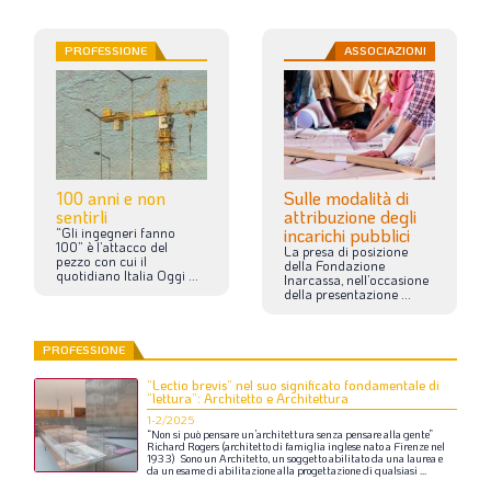
PROFESSIONE
ASSOCIAZIONI
100 anni e non
Sulle modalità di
sentirli
attribuzione degli
“Gli
ingegneri
fanno
incarichi pubblici
100”
è
l’attacco
del
La
presa
di
posizione
pezzo
con
cui
il
della
Fondazione
quotidiano
Italia
Oggi
...
Inarcassa,
nell’occasione
della
presentazione
...
PROFESSIONE
“Lectio brevis” nel suo significato fondamentale di
“lettura”: Architetto e Architettura
1-2/2025
“Non
si
può
pensare
un’architettura
senza
pensare
alla
gente”
Richard
Rogers
(architetto
di
famiglia
inglese
nato
a
Firenze
nel
1933)
Sono
un
Architetto,
un
soggetto
abilitato
da
una
laurea
e
da
un
esame
di
abilitazione
alla
progettazione
di
qualsiasi
...