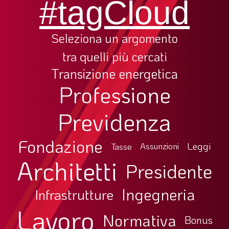
#tagCloud
Seleziona un argomento
tra quelli più cercati
Transizione energetica
Professione
Previdenza
Fondazione
Leggi
Tasse
Assunzioni
Architetti
Presidente
Ingegneria
Infrastrutture
Lavoro
Normativa
Bonus