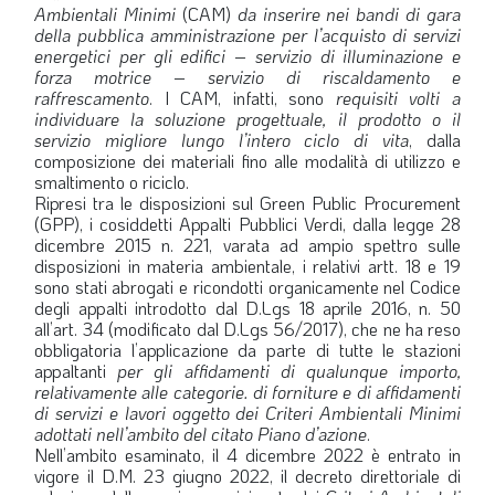
Ambientali Minimi
(CAM)
da inserire nei bandi di gara
della pubblica amministrazione per l’acquisto di servizi
energetici per gli edifici – servizio di illuminazione e
forza motrice – servizio di riscaldamento e
raffrescamento
. I CAM, infatti, sono
requisiti volti a
individuare la soluzione progettuale, il prodotto o il
servizio migliore lungo l’intero ciclo di vita
, dalla
composizione dei materiali fino alle modalità di utilizzo e
smaltimento o riciclo.
Ripresi tra le disposizioni sul Green Public Procurement
(GPP), i cosiddetti Appalti Pubblici Verdi, dalla legge 28
dicembre 2015 n. 221, varata ad ampio spettro sulle
disposizioni in materia ambientale, i relativi artt. 18 e 19
sono stati abrogati e ricondotti organicamente nel Codice
degli appalti introdotto dal D.Lgs 18 aprile 2016, n. 50
all’art. 34 (modificato dal D.Lgs 56/2017), che ne ha reso
obbligatoria l’applicazione da parte di tutte le stazioni
appaltanti
per gli affidamenti di qualunque importo,
relativamente alle categorie. di forniture e di affidamenti
di servizi e lavori oggetto dei Criteri Ambientali Minimi
adottati nell’ambito del citato Piano d’azione
.
Nell’ambito esaminato, il 4 dicembre 2022 è entrato in
vigore il D.M. 23 giugno 2022, il decreto direttoriale di