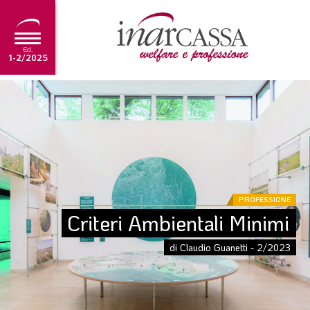
Ed.
1-2/2025
NEWS
EDITORIALE
TUTORIAL
SCADENZARIO
PROFESSIONE
ARCHIVIO
Criteri Ambientali Minimi
di Claudio Guanetti - 2/2023
Ultima edizione
1-2/2025