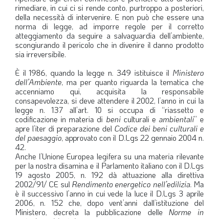
rimediare, in cui ci si rende conto, purtroppo a posteriori,
della necessità di intervenire. E non può che essere una
norma di legge, ad imporre regole per il corretto
atteggiamento da seguire a salvaguardia dell’ambiente,
scongiurando il pericolo che in divenire il danno prodotto
sia irreversibile.
È il 1986, quando la legge n. 349 istituisce il
Ministero
dell’Ambiente
, ma per quanto riguarda la tematica che
accenniamo qui, acquisita la responsabile
consapevolezza, si deve attendere il 2002, l’anno in cui la
legge n. 137 all’art. 10 si occupa di “riassetto e
codificazione in materia di
beni
culturali e
ambientali
” e
apre l’iter di preparazione del
Codice dei beni culturali e
del paesaggio
, approvato con il D.Lgs 22 gennaio 2004 n.
42.
Anche l’Unione Europea legifera su una materia rilevante
per la nostra disamina e il Parlamento italiano con il D.Lgs
19 agosto 2005, n. 192 dà attuazione alla direttiva
2002/91/ CE sul
Rendimento energetico nell’edilizia
. Ma
è il successivo l’anno in cui vede la luce il D.Lgs 3 aprile
2006, n. 152 che, dopo vent’anni dall’istituzione del
Ministero, decreta la pubblicazione delle
Norme in