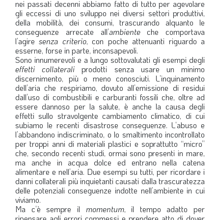
nei passati decenni abbiamo fatto di tutto per agevolare
LA VIGNETTA DI EVASIO
gli eccessi di uno sviluppo nei diversi settori produttivi,
della mobilità, dei consumi, trascurando alquanto le
SPECIALE
conseguenze arrecate all’
ambiente
che comportava
l’agire
senza criterio
, con poche attenuanti riguardo a
esserne, forse in parte, inconsapevoli.
expand_more
CAMBIA NUMERO
Sono innumerevoli e a lungo sottovalutati gli esempi degli
effetti collaterali
prodotti senza usare un minimo
discernimento, più o meno conosciuti. L’inquinamento
dell’aria che respiriamo, dovuto all’emissione di residui
dall’uso di combustibili e carburanti fossili che, oltre ad
essere dannoso per la salute, è anche la causa degli
effetti sullo stravolgente cambiamento climatico, di cui
subiamo le recenti disastrose conseguenze. L’abuso e
l’abbandono indiscriminato, o lo smaltimento incontrollato
per troppi anni di materiali plastici e soprattutto “micro”
che, secondo recenti studi, ormai sono presenti in mare,
ma anche in acqua dolce ed entrano nella catena
alimentare e nell’aria. Due esempi su tutti, per ricordare i
danni collaterali più inquietanti causati dalla trascuratezza
delle potenziali conseguenze indotte nell’ambiente in cui
viviamo.
Ma c’è sempre il
momentum
, il tempo adatto per
ripensare agli errori commessi e prendere atto di dover