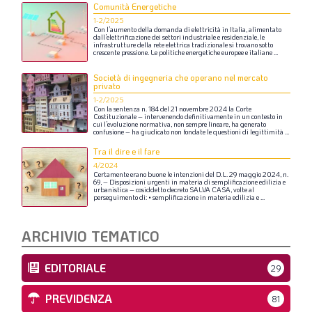
Comunità Energetiche
1-2/2025
Con
l’aumento
della
domanda
di
elettricità
in
Italia,
alimentato
dall’elettrificazione
dei
settori
industriale
e
residenziale,
le
infrastrutture
della
rete
elettrica
tradizionale
si
trovano
sotto
crescente
pressione.
Le
politiche
energetiche
europee
e
italiane
...
Società di ingegneria che operano nel mercato
privato
1-2/2025
Con
la
sentenza
n.
184
del
21
novembre
2024
la
Corte
Costituzionale
–
intervenendo
definitivamente
in
un
contesto
in
cui
l’evoluzione
normativa,
non
sempre
lineare,
ha
generato
confusione
–
ha
giudicato
non
fondate
le
questioni
di
legittimità
...
Tra il dire e il fare
4/2024
Certamente
erano
buone
le
intenzioni
del
D.L.
29
maggio
2024,
n.
69,
–
Disposizioni
urgenti
in
materia
di
semplificazione
edilizia
e
urbanistica
–
cosiddetto
decreto
SALVA
CASA,
volte
al
perseguimento
di:
•
semplificazione
in
materia
edilizia
e
...
ARCHIVIO TEMATICO
EDITORIALE
29
PREVIDENZA
81