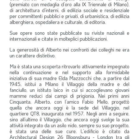
(premiato con medaglia d’oro alla IX Triennale di Milano),
di architettura d’interni, di edilizia sociale e residenziale
per committenti pubblici e privati, di urbanistica, di edilizia
alberghiera, ospedaliera e culturale, di editoria.
Sue opere sono state pubblicate su riviste nazionali e
internazionali e citate in molteplici pubblicazioni.
La generosità di Alberto nei confronti dei colleghi ne era
un carattere distintivo.
Ma è stata una scoperta ritrovarlo attivamente impegnato
nella continuazione e nel supporto alla formidabile
iniziativa di sua madre Elda Mazzocchi che, a partire dal
1945, istituì a Milano il Villaggio della madre e del
fanciullo, un istituto laico in cui si accoglievano giovani
mamme reduci dai campi di prigionia. Nei primi anni
Cinquanta, Alberto, con l’amico Fabio Mello, progettò
quella che ancora oggi è la sede del Villaggio, nel
quartiere QT8, inaugurata nel 1957. Negli anni a seguire,
sino all’ultimo il Villaggio, che ancora oggi svolge la sua
attività integrato da un asilo nido, sempre su suo progetto,
è stata una delle sue cure. L’edificio è citato da
Architectural Design 26 Bloonsbury - London tra gli