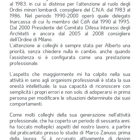
al 1983, in cui si distinse per l’attenzione al ruolo degli
LA VIGNETTA DI EVASIO
Ordini minori lombardi, consigliere del C.N.A. dal 1983 al
1986. Nel periodo 1990-2000 operò quale delegato
SPECIALE
Inarcassa di cui fu membro del CdA dal 1990 al 1995.
Dal 2000 Presidente del Comitato Difesa Interessi degli
Architetti e ancora dal 2005 al 2008 consigliere
expand_more
CAMBIA NUMERO
dell’Ordine di Milano.
L’attenzione ai colleghi è sempre stata per Alberto una
priorità, senza chiedere nulla in cambio, anche quando
l’assistenza si è configurata come una prestazione
professionale.
L’aspetto che maggiormente mi ha colpito nella sua
attività in seno agli organismi professionali è stata la sua
onestà intellettuale, la sua capacità di riconoscere con
semplicità i propri errori e non solo, di adoperarsi in prima
persona per modificare le situazioni determinate dai suoi
comportamenti.
Come molti colleghi della sua generazione nell'attività
professionale, che ha coperto un periodo di sessanta anni,
ha toccato molteplici aspetti del nostro lavoro, a partire
dal praticantato presso lo studio di Marco Zanuso, prima
della laurea. Si è occupato attivamente di design