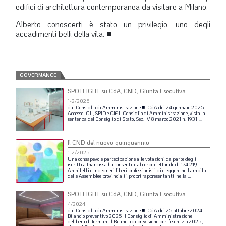
edifici di architettura contemporanea da visitare a Milano.
Alberto conoscerti è stato un privilegio, uno degli
accadimenti belli della vita.
■
GOVERNANCE
SPOTLIGHT su CdA, CND, Giunta Esecutiva
1-2/2025
dal
Consiglio
di
Amministrazione
■
CdA
del
24
gennaio
2025
Accesso
IOL,
SPID
e
CIE
Il
Consiglio
di
Amministrazione,
vista
la
sentenza
del
Consiglio
di
Stato,
Sez.
IV,
8
marzo
2021
n.
1931,
...
Il CND del nuovo quinquennio
1-2/2025
Una
consapevole
partecipazione
alle
votazioni
da
parte
degli
iscritti
a
Inarcassa
ha
consentito
al
corpo
elettorale
di
174.219
Architetti
e
Ingegneri
liberi
professionisti
di
eleggere
nell’ambito
delle
Assemblee
provinciali
i
propri
rappresentanti,
nella
...
SPOTLIGHT su CdA, CND, Giunta Esecutiva
4/2024
dal
Consiglio
di
Amministrazione
■
CdA
del
25
ottobre
2024
Bilancio
preventivo
2025
Il
Consiglio
di
Amministrazione
delibera
di
formare
il
Bilancio
di
previsione
per
l’esercizio
2025,