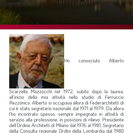
SOMMARIO
EDITORIALE
PREVIDENZA
FOCUS
PROFESSIONE
TERZA PAGINA
Ho conosciuto Alberto
LE FOTO DEL FIL ROUGE
IN QUESTO NUMERO
SCENARIO ECONOMICO
Scarzella Mazzocchi nel 1972, subito dopo la laurea,
all’inizio della mia attività nello studio di Ferruccio
SPAZIO APERTO
Rezzonico. Alberto si occupava allora di Federarchitetti di
cui è stato segretario nazionale dal 1971 al 1979. Da allora
GOVERNANCE
l’ho incontrato spesso, sempre impegnato in attività di
FONDAZIONE
servizio alla professione, in posizioni di rilievo: Presidente
dell’Ordine Architetti di Milano dal 1976 al 1981, Segretario
ASSOCIAZIONI
della Consulta regionale Ordini della Lombardia dal 1980