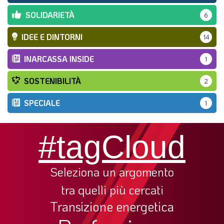
SOLIDARIETÀ
6
IDEE E DINTORNI
14
INARCASSA INSIDE
1
SOSTENIBILITÀ
2
SPECIALE
1
#tagCloud
Seleziona un argomento
tra quelli più cercati
Transizione energetica