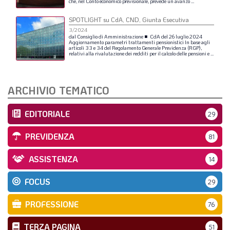
che,
nel
Conto
economico
previsionale,
prevede
un
avanzo
...
SPOTLIGHT su CdA, CND, Giunta Esecutiva
3/2024
dal
Consiglio
di
Amministrazione
■
CdA
del
26
luglio
2024
Aggiornamento
parametri
trattamenti
pensionistici
In
base
agli
articoli
33
e
34
del
Regolamento
Generale
Previdenza
(RGP),
relativi
alla
rivalutazione
dei
redditi
per
il
calcolo
delle
pensioni
e
...
ARCHIVIO TEMATICO
EDITORIALE
29
PREVIDENZA
81
ASSISTENZA
14
FOCUS
29
PROFESSIONE
76
TERZA PAGINA
51