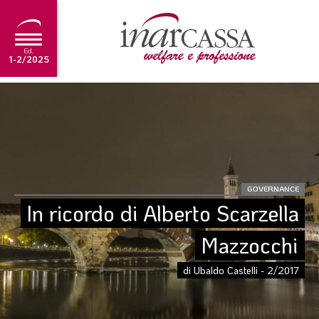
Ed.
1-2/2025
NEWS
EDITORIALE
TUTORIAL
SCADENZARIO
GOVERNANCE
In ricordo di Alberto Scarzella 
ARCHIVIO
Mazzocchi
Ultima edizione
di Ubaldo Castelli - 2/2017
1-2/2025