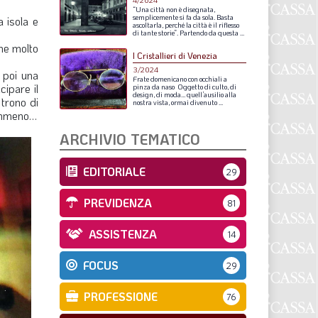
4/2024
S
“Una
città
non
è
disegnata,
semplicemente
si
fa
da
sola.
Basta
a isola e
ascoltarla,
perché
la
città
è
il
riflesso
di
tante
storie”.
Partendo
da
questa
...
one molto
I Cristallieri di Venezia
3/2024
a poi una
Frate
domenicano
con
occhiali
a
ipare il
pinza
da
naso
Oggetto
di
culto,
di
design,
di
moda…
quell’ausilio
alla
 trono di
nostra
vista,
ormai
divenuto
...
nemmeno…
ARCHIVIO TEMATICO
EDITORIALE
29
PREVIDENZA
81
ASSISTENZA
14
FOCUS
29
PROFESSIONE
76