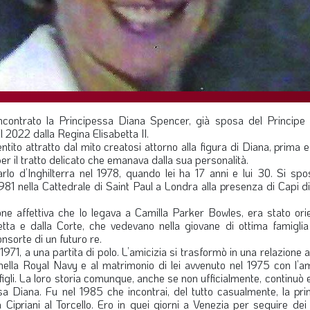
incontrato la Principessa Diana Spencer, già sposa del Principe 
al 2022 dalla Regina Elisabetta II.
tito attratto dal mito creatosi attorno alla figura di Diana, prima 
er il tratto delicato che emanava dalla sua personalità.
rlo d’Inghilterra nel 1978, quando lei ha 17 anni e lui 30. Si spo
1981 nella Cattedrale di Saint Paul a Londra alla presenza di Capi d
ione affettiva che lo legava a Camilla Parker Bowles, era stato ori
a e dalla Corte, che vedevano nella giovane di ottima famiglia 
nsorte di un futuro re.
71, a una partita di polo. L’amicizia si trasformò in una relazione
e nella Royal Navy e al matrimonio di lei avvenuto nel 1975 con l’
li. La loro storia comunque, anche se non ufficialmente, continuò e
sa Diana. Fu nel 1985 che incontrai, del tutto casualmente, la pri
 Cipriani al Torcello. Ero in quei giorni a Venezia per seguire dei 