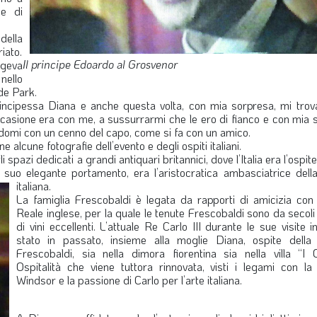
e di
della
riato.
Il principe Edoardo al Grosvenor
lgeva
nello
de Park.
incipessa Diana e anche questa volta, con mia sorpresa, mi trov
’occasione era con me, a sussurrarmi che le ero di fianco e con mia
tandomi con un cenno del capo, come si fa con un amico.
 alcune fotografie dell’evento e degli ospiti italiani.
i spazi dedicati a grandi antiquari britannici, dove l’Italia era l’ospit
 suo elegante portamento, era l’aristocratica ambasciatrice della
italiana.
La famiglia Frescobaldi è legata da rapporti di amicizia con
Reale inglese, per la quale le tenute Frescobaldi sono da secoli 
di vini eccellenti. L’attuale Re Carlo III durante le sue visite in
stato in passato, insieme alla moglie Diana, ospite della 
Frescobaldi, sia nella dimora fiorentina sia nella villa “I Co
Ospitalità che viene tuttora rinnovata, visti i legami con la 
Windsor e la passione di Carlo per l’arte italiana.