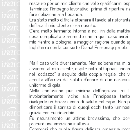
restauro per un mio cliente che volle gratificarmi os
Terminato l’impegno lavorativo, prima di ripartire 
fare colazione alla Locanda.
Era stato molto difficile ottenere il tavolo al risto
defilata, il mio cliente c’era riuscito.
C’era molto fermento intorno a noi: fin dalla mattin
cosa complicata e ammetto che in quel caso avrei vo
mio rientro a Bologna, a maggior ragione quando appre
Inghilterra con la consorte Diana! Personaggi molt
Ma il caso volle diversamente. Non so bene ma mi tr
assieme al mio cliente, ospite noto al Cipriani, incan
nel “codazzo” a seguito della coppia regale, che v
accolta all’arrivo dal saluto d’onore di due carabinie
uniforme di gala.
Nella confusione pur minima dell’ingresso mi t
involontariamente vicino alla Principessa tan
rivolgerle un breve cenno di saluto col capo. Non 
dimenticare il sorriso di quegli occhi tanto luminosi
grazia con cui ricambiò.
Fu naturalmente un attimo brevissimo, che pe
procurò una emozione inattesa.
Compresi che quella figura delicata emanava into