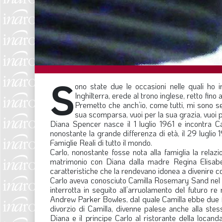
S
ono state due le occasioni nelle quali ho 
Inghilterra, erede al trono inglese, retto fino 
Premetto che anch’io, come tutti, mi sono sen
sua scomparsa, vuoi per la sua grazia, vuoi p
Diana Spencer nasce il 1 luglio 1961 e incontra Ca
nonostante la grande differenza di età, il 29 luglio 
Famiglie Reali di tutto il mondo.
Carlo, nonostante fosse nota alla famiglia la relaz
matrimonio con Diana dalla madre Regina Elisabett
caratteristiche che la rendevano idonea a divenire co
Carlo aveva conosciuto Camilla Rosemary Sand nel 19
interrotta in seguito all’arruolamento del futuro r
Andrew Parker Bowles, dal quale Camilla ebbe due fig
divorzio di Camilla, divenne palese anche alla stes
Diana e il principe Carlo al ristorante della locanda