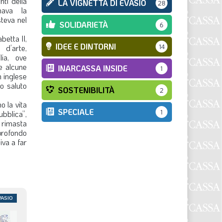
nti della
LA VIGNETTA DI EVASIO
28
nava la
steva nel
SOLIDARIETÀ
6
betta II,
IDEE E DINTORNI
d’arte,
14
lia, ove
e alcune
INARCASSA INSIDE
1
n inglese
o saluto
SOSTENIBILITÀ
2
 la vita
SPECIALE
1
bblica”,
 rimasta
 profondo
iva a far
VASIO