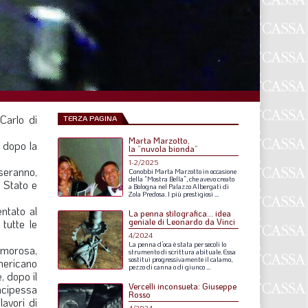
F
P
T
L
Carlo di
TERZA PAGINA
Marta Marzotto,
I
e dopo la
la “nuvola bionda”
1-2/2025
S
seranno,
Conobbi
Marta
Marzotto
in
occasione
della
“Mostra
Bella”,
che
avevo
creato
i Stato e
a
Bologna
nel
Palazzo
Albergati
di
S
Zola
Predosa.
I
più
prestigiosi
...
entato al
La penna stilografica... idea
geniale di Leonardo da Vinci
tutte le
4/2024
F
La
penna
d’oca
è
stata
per
secoli
lo
 amorosa,
strumento
di
scrittura
abituale.
Essa
sostituì
progressivamente
il
calamo,
americano
A
pezzo
di
canna
o
di
giunco
...
, dopo il
Vercelli inconsueta: Giuseppe
ncipessa
L
Rosso
lavori di