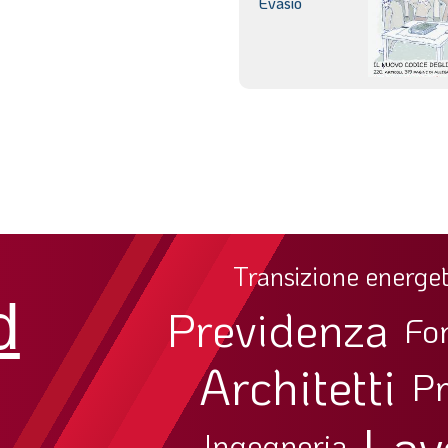
Evasio
Transizione energet
d
Previdenza
Fo
Architetti
Pr
Lav
Ingegneria