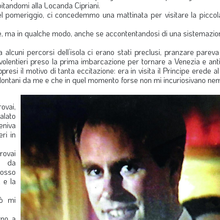
pitandomi alla Locanda Cipriani.
nel pomeriggio, ci concedemmo una mattinata per visitare la piccol
rante, ma in qualche modo, anche se accontentandosi di una sistemazi
a alcuni percorsi dell’isola ci erano stati preclusi, pranzare parev
lentieri preso la prima imbarcazione per tornare a Venezia e antic
si il motivo di tanta eccitazione: era in visita il Principe erede al
o lontani da me e che in quel momento forse non mi incuriosivano 
ovai,
alato
eniva
ri in
rovai
to da
posso
 e la
rò mi
rno a