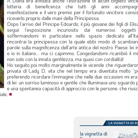
A Diana era affidata anche l’estrazione di alcuni biglietti vince
lotteria di beneficenza che tutti gli anni accompag
manifestazione e il vero premio per il fortunato vincitore consi
riceverlo proprio dalle mani della Principessa.
Dopo l’arrivo del Principe Edoardo, il più giovane dei figli di Elisa
seguii l’esposizione incuriosito dai numerosi oggetti 
soffermandomi in particolare nello spazio dedicato all’Ita
rincontrai la principessa con la quale ebbi modo di scambiar
parole sulla magnificenza dell’arte antica del nostro Paese: lei i
e io in italiano… ma ci capimmo. Congedandomi ricambiò il mi
non solo con la innata gentilezza, ma quasi con cordialità!
Ho seguito poi molto marginalmente le vicende che riguardarono
privata di Lady D, vita che nel tempo era diventata molto “pu
preferendo ricordare l’immagine che nelle due occasioni mi era
di lei: un sorriso luminoso e gentile che illuminava uno sguardo
e una spontanea capacità di approccio con le persone, che riusc
iale.
■
LA VIGNETTA DI E
la vignetta di