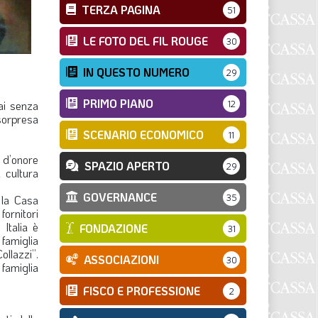
TERZA PAGINA
51
LE FOTO DEL FIL ROUGE
30
IN QUESTO NUMERO
29
PRIMO PIANO
ai senza
12
 sorpresa
SCENARIO ECONOMICO
11
e d’onore
SPAZIO APERTO
29
 cultura
GOVERNANCE
35
 la Casa
fornitori
 Italia è
FONDAZIONE
31
famiglia
llazzi”.
ASSOCIAZIONI
30
famiglia
FISCO E PROFESSIONE
2