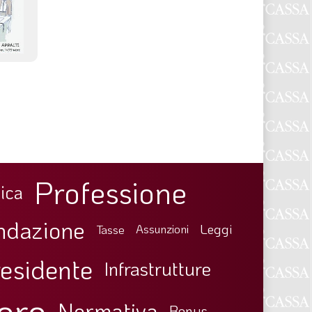
Professione
ica
ndazione
Leggi
Tasse
Assunzioni
esidente
Infrastrutture
oro
Normativa
Bonus