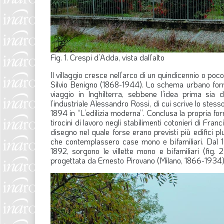
Fig. 1. Crespi d’Adda, vista dall’alto
Il villaggio cresce nell’arco di un quindicennio o poco
Silvio Benigno (1868-1944). Lo schema urbano forma
viaggio in Inghilterra, sebbene l’idea prima sia
l’industriale Alessandro Rossi, di cui scrive lo stes
1894 in “L’edilizia moderna”. Conclusa la propria fo
tirocini di lavoro negli stabilimenti cotonieri di Fran
disegno nel quale forse erano previsti più edifici plu
che contemplassero case mono e bifamiliari. Dal 1
1892, sorgono le villette mono e bifamiliari (fig. 
progettata da Ernesto Pirovano (Milano, 1866-1934), d