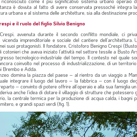
conosciuto come il più significativo sistema urbano operaio d
portanza è dovuta al fatto di avere conservata pressoché integra l
tura urbana e al sistema delle architetture, sia alla destinazione prod
spi e il ruolo del figlio Silvio Benigno
a Crespi, avvenuta durante il secondo conflitto mondiale, ci priv
a vicenda imprenditoriale e sociale del cantiere dell’architettura. 
 nei suoi protagonisti. Il fondatore, Cristoforo Benigno Crespi (Busto
cotonieri che aveva iniziato l’attività nel settore tessile a Busto Ars
gresso tecnologico-industriale del tempo. Il contesto nel quale so
ancora coinvolto nel processo di industrializzazione, di un territorio
umi Brembo e Adda.
ronzeo domina la piazza del paese – al rientro da un viaggio a Man
 quale integrare il luogo del lavoro – la fabbrica – con il luogo degl
reparto – convinto di potere offrire all’operaio e alla sua famiglia un l
deriva anche l’idea di dotare il villaggio di strutture che potessero 
io, la centrale termica per la produzione di acqua calda, i bagni pu
 cimitero, e grandi spazi verdi (fig. 1).