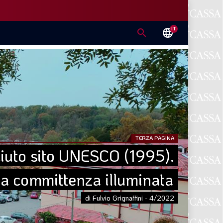
IT
search
language
TERZA PAGINA
iuto sito UNESCO (1995). 
na committenza illuminata
di Fulvio Grignaffini - 4/2022
E