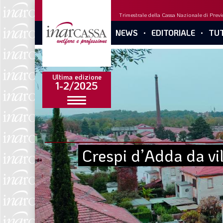
Trimestrale della Cassa Nazionale di Previd
NEWS
EDITORIALE
TUT
Ultima edizione
1-2/2025
Crespi d’Adda da vil