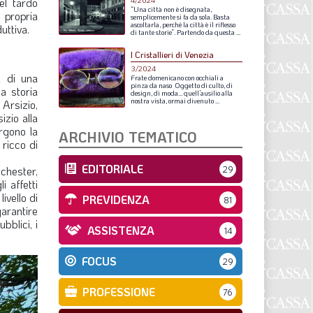
el tardo
4/2024
S
“Una
città
non
è
disegnata,
a propria
semplicemente
si
fa
da
sola.
Basta
ascoltarla,
perché
la
città
è
il
riflesso
uttiva.
di
tante
storie”.
Partendo
da
questa
...
I Cristallieri di Venezia
3/2024
a di una
Frate
domenicano
con
occhiali
a
pinza
da
naso
Oggetto
di
culto,
di
La storia
design,
di
moda…
quell’ausilio
alla
nostra
vista,
ormai
divenuto
...
 Arsizio,
izio alla
rgono la
ARCHIVIO TEMATICO
 ricco di
EDITORIALE
chester,
29
i affetti
ivello di
PREVIDENZA
81
garantire
bblici, i
ASSISTENZA
14
FOCUS
29
PROFESSIONE
76