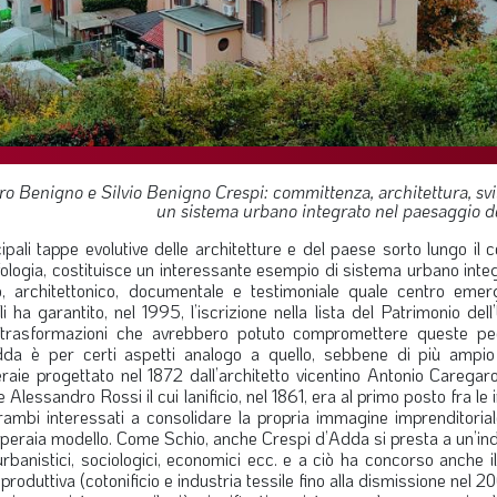
oro Benigno e Silvio Benigno Crespi: committenza, architettura, svi
un sistema urbano integrato nel paesaggio d
cipali tappe evolutive delle architetture e del paese sorto lungo il 
ogia, costituisce un interessante esempio di sistema urbano integ
co, architettonico, documentale e testimoniale quale centro emer
i ha garantito, nel 1995, l’iscrizione nella lista del Patrimonio del
 trasformazioni che avrebbero potuto compromettere queste pecu
dda è per certi aspetti analogo a quello, sebbene di più ampio
operaie progettato nel 1872 dall’architetto vicentino Antonio Carega
 Alessandro Rossi il cui lanificio, nel 1861, era al primo posto fra le 
rambi interessati a consolidare la propria immagine imprenditorial
a operaia modello. Come Schio, anche Crespi d’Adda si presta a un’in
rbanistici, sociologici, economici ecc. e a ciò ha concorso anche il
uttiva (cotonificio e industria tessile fino alla dismissione nel 2