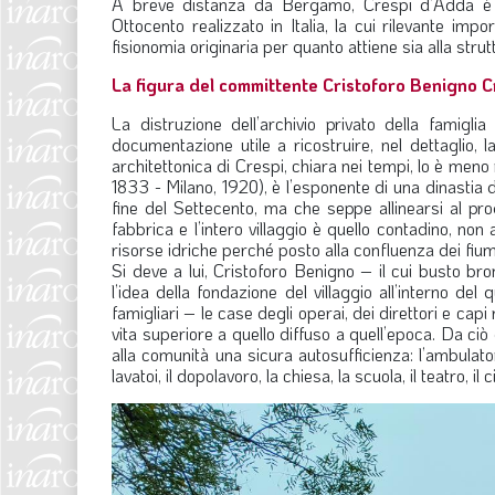
A breve distanza da Bergamo, Crespi d’Adda è ri
Ottocento realizzato in Italia, la cui rilevante im
fisionomia originaria per quanto attiene sia alla strut
La figura del committente Cristoforo Benigno Cre
La distruzione dell’archivio privato della famigli
documentazione utile a ricostruire, nel dettaglio, l
architettonica di Crespi, chiara nei tempi, lo è meno
1833 - Milano, 1920), è l’esponente di una dinastia di 
fine del Settecento, ma che seppe allinearsi al pro
fabbrica e l’intero villaggio è quello contadino, non 
risorse idriche perché posto alla confluenza dei fi
Si deve a lui, Cristoforo Benigno – il cui busto b
l’idea della fondazione del villaggio all’interno del
famigliari – le case degli operai, dei direttori e capi 
vita superiore a quello diffuso a quell’epoca. Da ciò 
alla comunità una sicura autosufficienza: l’ambulator
lavatoi, il dopolavoro, la chiesa, la scuola, il teatro, il