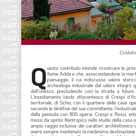
Cristof
Q
uesto contributo intende ricostruire le prin
fiume Adda e che, assecondandone la morfol
paesaggio, il cui indiscusso valore stori
archeologia industriale dal valore integro gl
dell’Unesco, precludendo così la strada a future
L’insediamento tardo ottocentesco di Crespi d’A
territoriale, di Schio, con il quartiere delle case 
secondo le direttive del suo committente, l’industriale
della penisola con 800 operai. Crespi e Rossi, ent
mossi da spirito filantropico nello studio della cas
ampio raggio inclusiva dei caratteri architettonico-u
avere sempre mantenuto la medesima destinazione prod