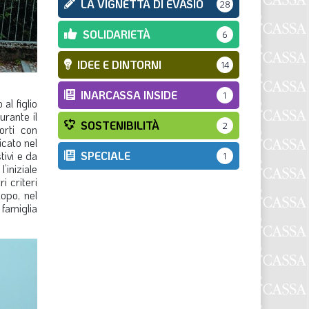
LA VIGNETTA DI EVASIO
28
SOLIDARIETÀ
6
IDEE E DINTORNI
14
INARCASSA INSIDE
1
al figlio
rante il
SOSTENIBILITÀ
2
orti con
icato nel
SPECIALE
tivi e da
1
’iniziale
i criteri
opo, nel
 famiglia