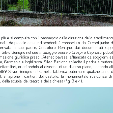
 più e si completa con il passaggio della direzione dello stabilimento 
to da piccole case indipendenti è conosciuto dal Crespi junior du
 derivata a suo padre, Cristoforo Benigno, dai documentati rapp
so Silvio Benigno nel suo
Il villaggio operaio Crespi a Capriate
, pubbl
rmazione giuridica preso l’Ateneo pavese, affiancata da soggiorni es
cia, Germania e Inghilterra, Silvio Benigno sollecita il padre a mutare l
rifamiliari, orientandolo al disegno di un diverso piano, secondo altr
889 Silvio Benigno entra nella fabbrica paterna e qualche anno d
2), si aprono i cantieri del castello, la monumentale residenza di
ella scuola, del teatro e della chiesa (fig. 3 e 4).