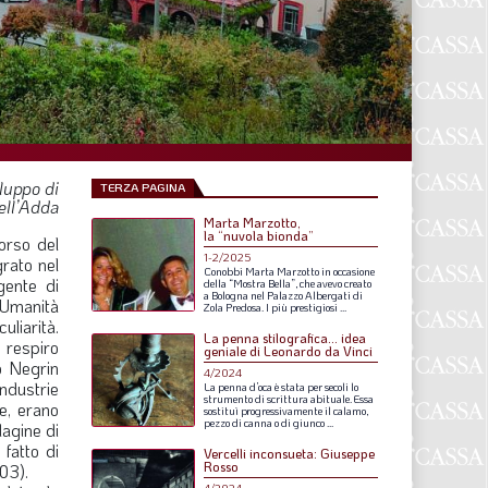
F
P
T
L
luppo di
TERZA PAGINA
ell’Adda
Marta Marzotto,
I
la “nuvola bionda”
corso del
1-2/2025
rato nel
S
Conobbi
Marta
Marzotto
in
occasione
gente di
della
“Mostra
Bella”,
che
avevo
creato
a
Bologna
nel
Palazzo
Albergati
di
S
l’Umanità
Zola
Predosa.
I
più
prestigiosi
...
liarità.
La penna stilografica... idea
 respiro
geniale di Leonardo da Vinci
ro Negrin
4/2024
F
industrie
La
penna
d’oca
è
stata
per
secoli
lo
strumento
di
scrittura
abituale.
Essa
e, erano
sostituì
progressivamente
il
calamo,
A
pezzo
di
canna
o
di
giunco
...
dagine di
 fatto di
Vercelli inconsueta: Giuseppe
L
Rosso
003).