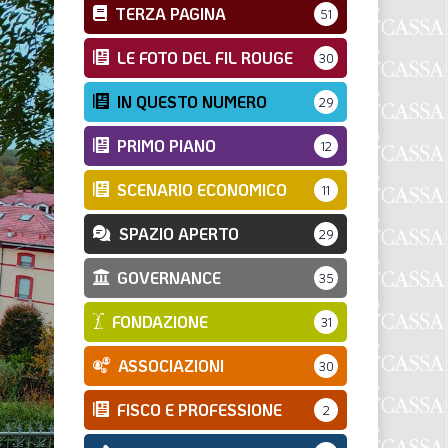
TERZA PAGINA
51
LE FOTO DEL FIL ROUGE
30
IN QUESTO NUMERO
29
PRIMO PIANO
12
SCENARIO ECONOMICO
11
SPAZIO APERTO
29
GOVERNANCE
35
FONDAZIONE
31
ASSOCIAZIONI
30
FISCO E PROFESSIONE
2