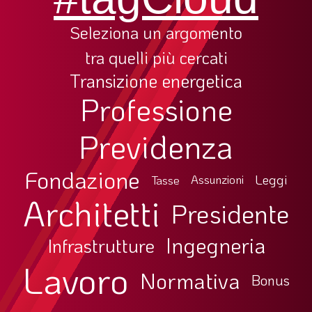
Seleziona un argomento
tra quelli più cercati
Transizione energetica
Professione
Previdenza
Fondazione
Leggi
Tasse
Assunzioni
Architetti
Presidente
Ingegneria
Infrastrutture
Lavoro
Normativa
Bonus