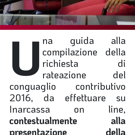
SOMMARIO
EDITORIALE
PREVIDENZA
U
FOCUS
na guida alla
PROFESSIONE
compilazione della
TERZA PAGINA
richiesta di
LE FOTO DEL FIL ROUGE
rateazione del
IN QUESTO NUMERO
conguaglio contributivo
SCENARIO ECONOMICO
2016,
da effettuare su
SPAZIO APERTO
Inarcassa on line
,
GOVERNANCE
contestualmente alla
FONDAZIONE
presentazione della
ASSOCIAZIONI