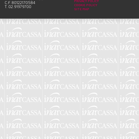
PRIVACY POLICY
C.F. 80122170584
COOKIE POLICY
T. 02.91979700
SITE MAP