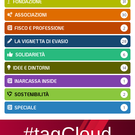
FONDAZIONE
31
ASSOCIAZIONI
30
FISCO E PROFESSIONE
2
LA VIGNETTA DI EVASIO
28
SOLIDARIETÀ
6
IDEE E DINTORNI
14
INARCASSA INSIDE
1
SOSTENIBILITÀ
2
SPECIALE
1
#tagCloud