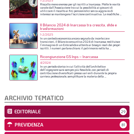
1-2/2025
Riscatto
meno
oneroso
per
gli
iscritti
a
Inarcassa.
Molte
le
novità
varate
dall’Associazione
tra
cui
la
possibilità
ai
giovani
di
utilizzare
il
riscatto
ai
fini
pensionistici
senza
aggravio
di
interessi
se
mantengono
l’iscrizione
continuativa.
Le
modifiche
...
Il Bilancio 2024 di Inarcassa tra crescita, sfide e
trasformazioni
1-2/2025
In
un
contesto
economico
ancora
segnato
da
incertezze
e
transizioni,
il
Bilancio
consuntivo
2024
di
Inarcassa
restituisce
l’immagine
di
un
Ente
solido
e
attento
ai
bisogni
reali
dei
propri
iscritti.
I
numeri
parlano
chiaro:
il
patrimonio
netto
ha
...
Ricongiunzione GS Inps – Inarcassa
4/2024
In
un
periodo
storico
in
cui
l’attività
dell’architetto
e
dell’ingegnere
sarà
sempre
più
flessibile,
con
periodi
di
contribuzione
diversificati
presso
vari
enti
durante
la
propria
carriera
professionale,
semplificare
la
materia
della
...
ARCHIVIO TEMATICO
EDITORIALE
29
PREVIDENZA
81