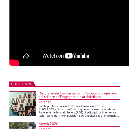
PREVIDENZA
Regolamento Inarcassa per le Società che operano
nel settore dell’ingegneria e architettura
1-2/2025
Con
la
pubblicazione
in
G.U.
Serie
Generale
n.
110
del
14.05.2025,
si
è
concluso
l’iter
di
approvazione
ministeriale
del
Regolamento
Generale
Società
(RGS)
che
disciplina,
in
un
unico
testo,
l’esercizio
in
forma
societaria
della
professione
di
ingegnere
...
Novità 2026