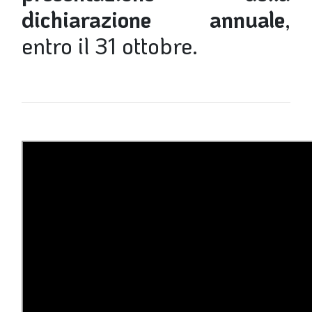
dichiarazione annuale
,
LA VIGNETTA DI EVASIO
entro il 31 ottobre
.
SPECIALE
CAMBIA 