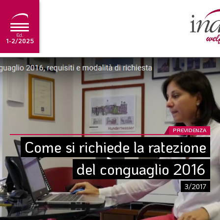
Ed.
1-2/2025
NEWS
EDITORIALE
TUTORIAL
SCADENZARIO
PREVIDENZA
Come si richiede la ratezione 
ARCHIVIO
del conguaglio 2016
Ultima edizione
3/2017
1-2/2025