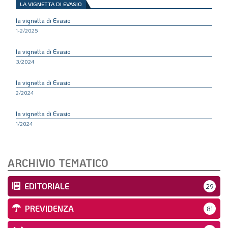
LA VIGNETTA DI EVASIO
LA VIGNETTA DI EVASIO
la vignetta di Evasio
SPECIALE
1-2/2025
la vignetta di Evasio
expand_more
CAMBIA NUMERO
3/2024
la vignetta di Evasio
2/2024
la vignetta di Evasio
1/2024
ARCHIVIO TEMATICO
EDITORIALE
29
PREVIDENZA
81