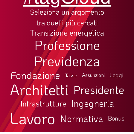
Seleziona un argomento
tra quelli più cercati
Transizione energetica
Professione
Previdenza
Fondazione
Leggi
Tasse
Assunzioni
Architetti
Presidente
Ingegneria
Infrastrutture
Lavoro
Normativa
Bonus