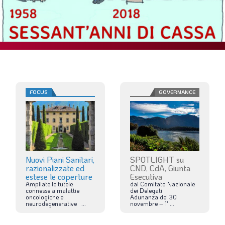
SOMMARIO
EDITORIALE
PREVIDENZA
FOCUS
PROFESSIONE
TERZA PAGINA
FOCUS
GOVERNANCE
LE FOTO DEL FIL ROUGE
IN QUESTO NUMERO
SCENARIO ECONOMICO
Nuovi Piani Sanitari,
SPOTLIGHT su
SPAZIO APERTO
razionalizzate ed
CND, CdA, Giunta
estese le coperture
Esecutiva
GOVERNANCE
Ampliate
le
tutele
dal
Comitato
Nazionale
connesse
a
malattie
dei
Delegati
oncologiche
e
Adunanza
del
30
FONDAZIONE
neurodegenerative
...
novembre
–
1°
...
ASSOCIAZIONI