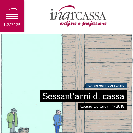
Ed.
1-2/2025
NEWS
EDITORIALE
TUTORIAL
SCADENZARIO
LA VIGNETTA DI EVASIO
ARCHIVIO
Sessant'anni di cassa
Evasio De Luca - 1/2018
Ultima edizione
1-2/2025