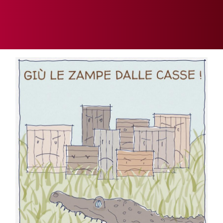
SOMMARIO
EDITORIALE
PREVIDENZA
FOCUS
PROFESSIONE
TERZA PAGINA
LE FOTO DEL FIL ROUGE
IN QUESTO NUMERO
SCENARIO ECONOMICO
SPAZIO APERTO
GOVERNANCE
FONDAZIONE
ASSOCIAZIONI