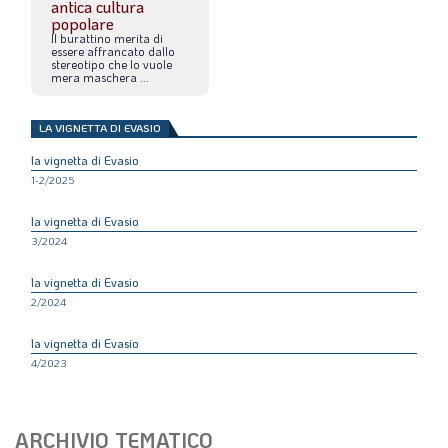
antica cultura
popolare
Il
burattino
merita
di
essere
affrancato
dallo
stereotipo
che
lo
vuole
mera
maschera
...
LA VIGNETTA DI EVASIO
la vignetta di Evasio
1-2/2025
la vignetta di Evasio
3/2024
la vignetta di Evasio
2/2024
la vignetta di Evasio
4/2023
ARCHIVIO TEMATICO