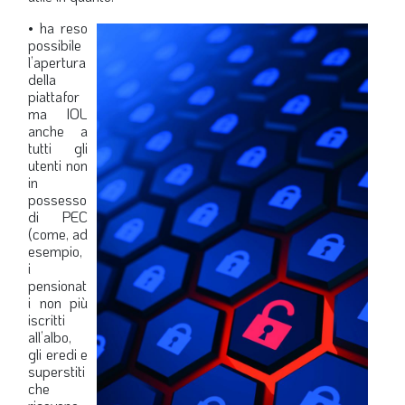
• ha reso
possibile
l’apertura
della
piattafor
ma IOL
anche a
tutti gli
utenti non
in
possesso
di PEC
(come, ad
esempio,
i
pensionat
i non più
iscritti
all’albo,
gli eredi e
superstiti
che