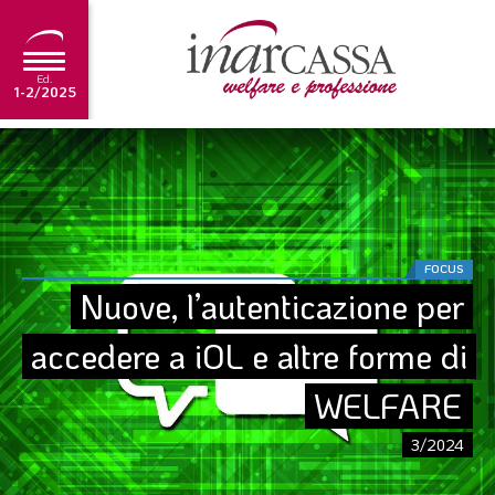
Ed.
1-2/2025
NEWS
EDITORIALE
TUTORIAL
FOCUS
SCADENZARIO
Nuove, l’autenticazione per 
ARCHIVIO
accedere a iOL e altre forme di 
WELFARE
Ultima edizione
1-2/2025
3/2024