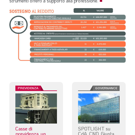
strumenti offerti a supporto alla professione.
■
PREVIDENZA
GOVERNANCE
Casse di
SPOTLIGHT su
previdenza, un
CdA, CND, Giunta