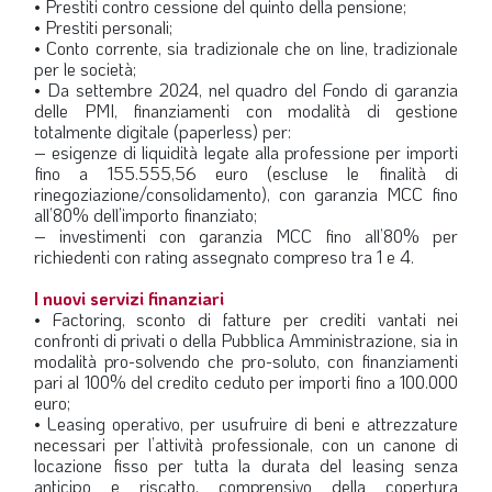
• Prestiti contro cessione del quinto della pensione;
• Prestiti personali;
• Conto corrente, sia tradizionale che on line, tradizionale
per le società;
• Da settembre 2024, nel quadro del Fondo di garanzia
delle PMI, finanziamenti con modalità di gestione
totalmente digitale (paperless) per:
– esigenze di liquidità legate alla professione per importi
fino a 155.555,56 euro (escluse le finalità di
rinegoziazione/consolidamento), con garanzia MCC fino
all’80% dell’importo finanziato;
– investimenti con garanzia MCC fino all’80% per
richiedenti con rating assegnato compreso tra 1 e 4.
I nuovi servizi finanziari
• Factoring, sconto di fatture per crediti vantati nei
confronti di privati o della Pubblica Amministrazione, sia in
modalità pro-solvendo che pro-soluto, con finanziamenti
pari al 100% del credito ceduto per importi fino a 100.000
euro;
• Leasing operativo, per usufruire di beni e attrezzature
necessari per l’attività professionale, con un canone di
locazione fisso per tutta la durata del leasing senza
anticipo e riscatto, comprensivo della copertura