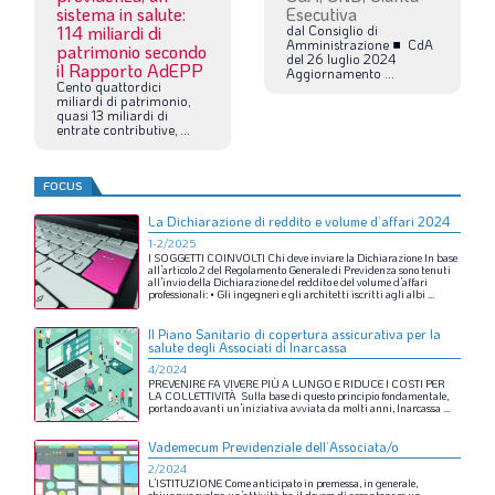
sistema in salute:
Esecutiva
114 miliardi di
dal
Consiglio
di
Amministrazione
■
CdA
patrimonio secondo
del
26
luglio
2024
il Rapporto AdEPP
Aggiornamento
...
Cento
quattordici
miliardi
di
patrimonio,
quasi
13
miliardi
di
entrate
contributive,
...
FOCUS
La Dichiarazione di reddito e volume d’affari 2024
1-2/2025
I
SOGGETTI
COINVOLTI
Chi
deve
inviare
la
Dichiarazione
In
base
all’articolo
2
del
Regolamento
Generale
di
Previdenza
sono
tenuti
all’invio
della
Dichiarazione
del
reddito
e
del
volume
d’affari
professionali:
•
Gli
ingegneri
e
gli
architetti
iscritti
agli
albi
...
Il Piano Sanitario di copertura assicurativa per la
salute degli Associati di Inarcassa
4/2024
PREVENIRE
FA
VIVERE
PIÙ
A
LUNGO
E
RIDUCE
I
COSTI
PER
LA
COLLETTIVITÀ
Sulla
base
di
questo
principio
fondamentale,
portando
avanti
un’iniziativa
avviata
da
molti
anni,
Inarcassa
...
Vademecum Previdenziale dell’Associata/o
2/2024
L’ISTITUZIONE
Come
anticipato
in
premessa,
in
generale,