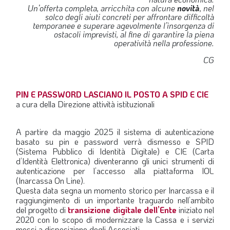
Un’offerta completa, arricchita con alcune
novità
, nel
LA VIGNETTA DI EVASIO
solco degli aiuti concreti per affrontare difficoltà
temporanee e superare agevolmente l’insorgenza di
SPECIALE
ostacoli imprevisti, al fine di garantire la piena
operatività nella professione.
expand_more
CG
CAMBIA NUMERO
PIN E PASSWORD LASCIANO IL POSTO A SPID E CIE
a cura della Direzione attività istituzionali
A partire da maggio 2025 il sistema di autenticazione
basato su pin e password verrà dismesso e SPID
(Sistema Pubblico di Identità Digitale) e CIE (Carta
d’Identità Elettronica) diventeranno gli unici strumenti di
autenticazione per l’accesso alla piattaforma IOL
(Inarcassa On Line).
Questa data segna un momento storico per Inarcassa e il
raggiungimento di un importante traguardo nell’ambito
del progetto di
transizione digitale dell’Ente
iniziato nel
2020 con lo scopo di modernizzare la Cassa e i servizi
messi a disposizione degli Associati.