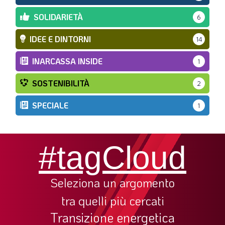
SOLIDARIETÀ
6
IDEE E DINTORNI
14
INARCASSA INSIDE
1
SOSTENIBILITÀ
2
SPECIALE
1
#tagCloud
Seleziona un argomento
tra quelli più cercati
Transizione energetica