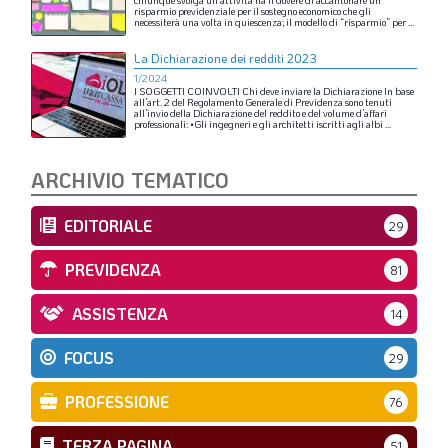
chiunque
svolga
un’attività
ha
il
dovere
di
accantonare
un
risparmio
previdenziale
per
il
sostegno
economico
che
gli
necessiterà
una
volta
in
quiescenza;
il
modello
di
“risparmio”
per
...
La Dichiarazione dei redditi 2023
1/2024
I
SOGGETTI
COINVOLTI
Chi
deve
inviare
la
Dichiarazione
In
base
all’art.
2
del
Regolamento
Generale
di
Previdenza
sono
tenuti
all’invio
della
Dichiarazione
del
reddito
e
del
volume
d’affari
professionali:
•Gli
ingegneri
e
gli
architetti
iscritti
agli
albi
...
ARCHIVIO TEMATICO
EDITORIALE
29
PREVIDENZA
81
ASSISTENZA
14
FOCUS
29
PROFESSIONE
76
TERZA PAGINA
51