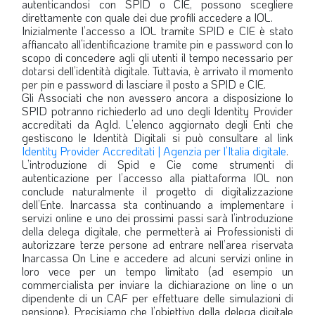
autenticandosi con SPID o CIE, possono scegliere
direttamente con quale dei due profili accedere a IOL.
Inizialmente l’accesso a IOL tramite SPID e CIE è stato
affiancato all’identificazione tramite pin e password con lo
scopo di concedere agli gli utenti il tempo necessario per
dotarsi dell’identità digitale. Tuttavia, è arrivato il momento
per pin e password di lasciare il posto a SPID e CIE.
Gli Associati che non avessero ancora a disposizione lo
SPID potranno richiederlo ad uno degli Identity Provider
accreditati da AgId. L’elenco aggiornato degli Enti che
gestiscono le Identità Digitali si può consultare al link
Identity Provider Accreditati | Agenzia per l’Italia digitale
.
L’introduzione di Spid e Cie come strumenti di
autenticazione per l’accesso alla piattaforma IOL non
conclude naturalmente il progetto di digitalizzazione
dell’Ente. Inarcassa sta continuando a implementare i
servizi online e uno dei prossimi passi sarà l’introduzione
della delega digitale, che permetterà ai Professionisti di
autorizzare terze persone ad entrare nell’area riservata
Inarcassa On Line e accedere ad alcuni servizi online in
loro vece per un tempo limitato (ad esempio un
commercialista per inviare la dichiarazione on line o un
dipendente di un CAF per effettuare delle simulazioni di
pensione). Precisiamo che l’obiettivo della delega digitale