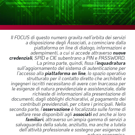
SOMMARIO
EDITORIALE
PREVIDENZA
FOCUS
Il FOCUS di questo numero gravita nell’orbita dei servizi
a disposizione degli Associati, a cominciare dalla
PROFESSIONE
piattaforma on line di dialogo, informazioni e
adempimenti, a cui si accede attraverso
nuove
TERZA PAGINA
credenziali
, SPID e CIE subentrano a PIN e PASSWORD.
La prima parte, quindi, fissa l’
inquadratura
LE FOTO DEL FIL ROUGE
sull’aggiornamento del sistema di autenticazione per
l’accesso alla
piattaforma on line
, lo spazio operativo
IN QUESTO NUMERO
strutturato per il contatto diretto che architetti e
ingegneri iscritti necessitano di avere con Inarcassa per
SCENARIO ECONOMICO
le esigenze di natura previdenziale e assistenziale, dalle
richieste di informazioni alla presentazione di
documenti, dagli obblighi dichiarativi, al pagamento dei
SPAZIO APERTO
contributi previdenziali, per citare i principali. Nella
seconda parte, l’
osservazione
è focalizzata sulle forme di
GOVERNANCE
welfare rese disponibili agli
associati
ed anche ai loro
familiari
, attraverso un’ampia gamma di servizi a
FONDAZIONE
salvaguardia della salute, anzitutto, ma anche a tutela
dell’attività professionale e sostegno per esigenze di
ASSOCIAZIONI
natura economica.