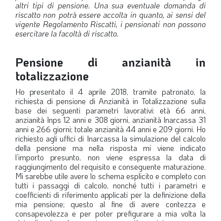
altri tipi di pensione. Una sua eventuale domanda di
LA VIGNETTA DI EVASIO
riscatto non potrà essere accolta in quanto, ai sensi del
vigente Regolamento Riscatti, i pensionati non possono
SPECIALE
esercitare la facoltà di riscatto.
expand_more
CAMBIA NUMERO
Pensione di anzianità in
totalizzazione
Ho presentato il 4 aprile 2018, tramite patronato, la
richiesta di pensione di Anzianità in Totalizzazione sulla
base dei seguenti parametri lavorativi: età 66 anni,
anzianità Inps 12 anni e 308 giorni, anzianità Inarcassa 31
anni e 266 giorni; totale anzianità 44 anni e 209 giorni. Ho
richiesto agli uffici di Inarcassa la simulazione del calcolo
della pensione ma nella risposta mi viene indicato
l’importo presunto, non viene espressa la data di
raggiungimento del requisito e conseguente maturazione.
Mi sarebbe utile avere lo schema esplicito e completo con
tutti i passaggi di calcolo, nonché tutti i parametri e
coefficienti di riferimento applicati per la definizione della
mia pensione; questo al fine di avere contezza e
consapevolezza e per poter prefigurare a mia volta la