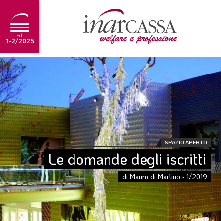
Ed.
1-2/2025
NEWS
EDITORIALE
TUTORIAL
SCADENZARIO
SPAZIO APERTO
ARCHIVIO
Le domande degli iscritti
di Mauro di Martino - 1/2019
Ultima edizione
1-2/2025