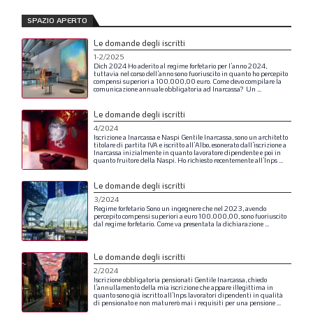
SPAZIO APERTO
Le domande degli iscritti
1-2/2025
Dich
2024
Ho
aderito
al
regime
forfetario
per
l’anno
2024,
tuttavia
nel
corso
dell’anno
sono
fuoriuscito
in
quanto
ho
percepito
compensi
superiori
a
100.000,00
euro.
Come
devo
compilare
la
comunicazione
annuale
obbligatoria
ad
Inarcassa?
Un
...
Le domande degli iscritti
4/2024
Iscrizione
a
Inarcassa
e
Naspi
Gentile
Inarcassa,
sono
un
architetto
titolare
di
partita
IVA
e
iscritto
all’Albo,
esonerato
dall’iscrizione
a
Inarcassa
inizialmente
in
quanto
lavoratore
dipendente
e
poi
in
quanto
fruitore
della
Naspi.
Ho
richiesto
recentemente
all’Inps
...
Le domande degli iscritti
3/2024
Regime
forfetario
Sono
un
ingegnere
che
nel
2023,
avendo
percepito
compensi
superiori
a
euro
100.000,00,
sono
fuoriuscito
dal
regime
forfetario.
Come
va
presentata
la
dichiarazione
...
Le domande degli iscritti
2/2024
Iscrizione
obbligatoria
pensionati
Gentile
Inarcassa,
chiedo
l’annullamento
della
mia
iscrizione
che
appare
illegittima
in
quanto
sono
già
iscritto
all’Inps
lavoratori
dipendenti
in
qualità
di
pensionato
e
non
maturerò
mai
i
requisiti
per
una
pensione
...