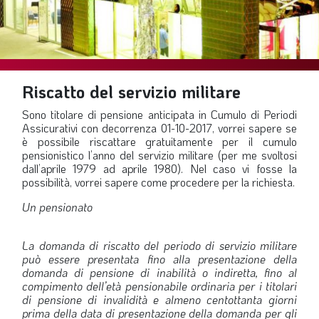
SOMMARIO
EDITORIALE
PREVIDENZA
FOCUS
Riscatto del servizio militare
PROFESSIONE
Sono titolare di pensione anticipata in Cumulo di Periodi
Assicurativi con decorrenza 01-10-2017, vorrei sapere se
TERZA PAGINA
è possibile riscattare gratuitamente per il cumulo
pensionistico l’anno del servizio militare (per me svoltosi
LE FOTO DEL FIL ROUGE
dall’aprile 1979 ad aprile 1980). Nel caso vi fosse la
possibilità, vorrei sapere come procedere per la richiesta.
IN QUESTO NUMERO
Un pensionato
SCENARIO ECONOMICO
SPAZIO APERTO
La domanda di riscatto del periodo di servizio militare
può essere presentata fino alla presentazione della
GOVERNANCE
domanda di pensione di inabilità o indiretta, fino al
FONDAZIONE
compimento dell’età pensionabile ordinaria per i titolari
di pensione di invalidità e almeno centottanta giorni
ASSOCIAZIONI
prima della data di presentazione della domanda per gli