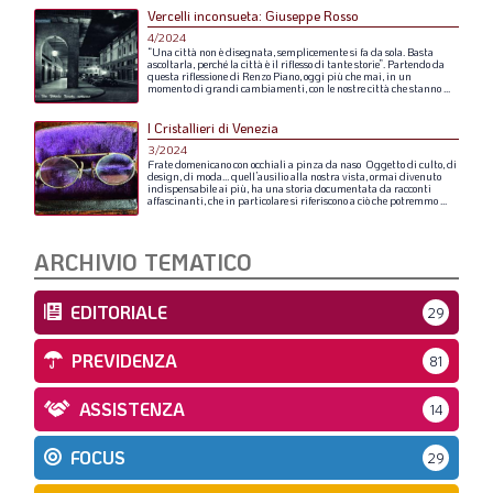
Vercelli inconsueta: Giuseppe Rosso
4/2024
“Una
città
non
è
disegnata,
semplicemente
si
fa
da
sola.
Basta
ascoltarla,
perché
la
città
è
il
riflesso
di
tante
storie”.
Partendo
da
questa
riflessione
di
Renzo
Piano,
oggi
più
che
mai,
in
un
momento
di
grandi
cambiamenti,
con
le
nostre
città
che
stanno
...
I Cristallieri di Venezia
3/2024
Frate
domenicano
con
occhiali
a
pinza
da
naso
Oggetto
di
culto,
di
design,
di
moda…
quell’ausilio
alla
nostra
vista,
ormai
divenuto
indispensabile
ai
più,
ha
una
storia
documentata
da
racconti
affascinanti,
che
in
particolare
si
riferiscono
a
ciò
che
potremmo
...
ARCHIVIO TEMATICO
EDITORIALE
29
PREVIDENZA
81
ASSISTENZA
14
FOCUS
29