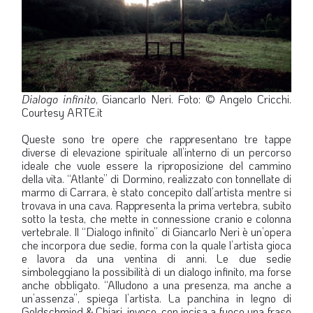
Dialogo infinito
, Giancarlo Neri. Foto: © Angelo Cricchi.
Courtesy ARTE.it
Queste sono tre opere che rappresentano tre tappe
diverse di elevazione spirituale all’interno di un percorso
ideale che vuole essere la riproposizione del cammino
della vita. “Atlante” di Dormino, realizzato con tonnellate di
marmo di Carrara, è stato concepito dall’artista mentre si
trovava in una cava. Rappresenta la prima vertebra, subito
sotto la testa, che mette in connessione cranio e colonna
vertebrale. Il “Dialogo infinito” di Giancarlo Neri è un’opera
che incorpora due sedie, forma con la quale l’artista gioca
e lavora da una ventina di anni. Le due sedie
simboleggiano la possibilità di un dialogo infinito, ma forse
anche obbligato. “Alludono a una presenza, ma anche a
un’assenza”, spiega l’artista. La panchina in legno di
Goldschmied & Chiari, invece, con incisa a fuoco una frase