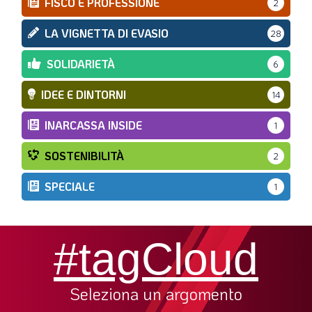
FISCO E PROFESSIONE
2
LA VIGNETTA DI EVASIO
28
SOLIDARIETÀ
6
IDEE E DINTORNI
14
INARCASSA INSIDE
1
SOSTENIBILITÀ
2
SPECIALE
1
#tagCloud
Seleziona un argomento