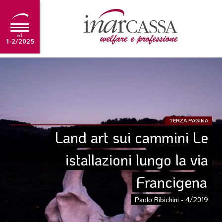
Ed.
1-2/2025
NEWS
EDITORIALE
TUTORIAL
TERZA PAGINA
SCADENZARIO
Land art sui cammini Le 
ARCHIVIO
istallazioni lungo la via 
Francigena
Ultima edizione
1-2/2025
Paolo Ribichini - 4/2019