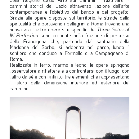
cammini storici del Lazio attraverso l’azione dell’arte
LA VIGNETTA DI EVASIO
contemporanea è l’obiettivo del bando e del progetto.
Grazie alle opere disposte sul territorio, le strade della
SPECIALE
spiritualità che portavano i pellegrini a Roma trovano una
nuova vita. Le tre opere site-specific del
Three Gates of
IN-Perfection
sono collocate nella frazione di percorso
expand_more
CAMBIA NUMERO
della Francigena che, partendo dal santuario della
Madonna del Sorbo, si addentra nel parco, lungo il
sentiero che conduce a Formello e a Campagnano di
Roma.
Realizzate in ferro, marmo e legno, le opere spingono
l’osservatore a riflettere e a confrontarsi con il luogo, con
l’altro da sé e con l’infinito, tre elementi che rappresentano
il fulcro della dimensione interiore ed esteriore del
cammino.