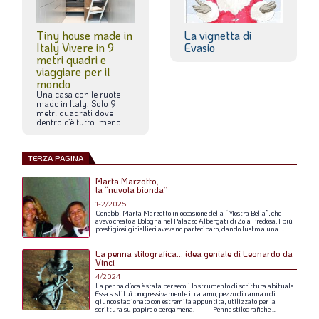
Tiny house made in
La vignetta di
Italy Vivere in 9
Evasio
metri quadri e
viaggiare per il
mondo
Una
casa
con
le
ruote
made
in
Italy.
Solo
9
metri
quadrati
dove
dentro
c’è
tutto.
meno
...
TERZA PAGINA
Marta Marzotto,
la “nuvola bionda”
1-2/2025
Conobbi
Marta
Marzotto
in
occasione
della
“Mostra
Bella”,
che
avevo
creato
a
Bologna
nel
Palazzo
Albergati
di
Zola
Predosa.
I
più
prestigiosi
gioiellieri
avevano
partecipato,
dando
lustro
a
una
...
La penna stilografica... idea geniale di Leonardo da
Vinci
4/2024
La
penna
d’oca
è
stata
per
secoli
lo
strumento
di
scrittura
abituale.
Essa
sostituì
progressivamente
il
calamo,
pezzo
di
canna
o
di
giunco
stagionato
con
estremità
appuntita,
utilizzato
per
la
scrittura
su
papiro
o
pergamena.
Penne
stilografiche
...