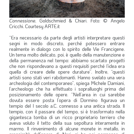
Connessione
, Goldschmied & Chiari. Foto: © Angelo
Cricchi. Courtesy ARTE.it
“Era necessario da parte degli artisti interpretare questi
segni in modo discreto, perché potessero entrare
realmente in dialogo con lo spirito delle Vie Francigene.
Un tema molto delicato, poi, è quello della manutenzione e
della permanenza nel tempo: abbiamo scartato progetti
che non rispondevano a questi requisiti perché l’idea era
quella di creare delle opere durature”. Inoltre, “questi
artisti sono stati veri rabdomanti. Hanno svelato una vera
archeologia del contemporaneo”, spiega Michele Damiani,
l’archeologo che ha effettuato i sopralluoghi prima del
posizionamento delle opere. “Nell’area in cui sarebbe
dovuta essere posta l’opera di Dormino figurava un
tempio del I secolo a.C. connesso a una antica strada. Il
tempio, con il passare del tempo, si è trasformato nella
gigantesca tomba di un ricco proprietario terriero che
aveva voluto il tetto della sua sepoltura interamente in
marmo. Il rinvenimento di alcune monete in metallo, in