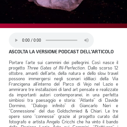
SOMMARIO
EDITORIALE
PREVIDENZA
FOCUS
PROFESSIONE
ASCOLTA LA VERSIONE PODCAST DELL'ARTICOLO
TERZA PAGINA
Portare l’arte sui cammini dei pellegrini. Così nasce il
LE FOTO DEL FIL ROUGE
progetto
Three Gates of IN-Perfection
. Dallo scorso 12
IN QUESTO NUMERO
ottobre, amanti dell’arte, della natura e dello slow travel
possono immergersi negli scenari idilliaci della Via
SCENARIO ECONOMICO
Francigena all’interno del Parco di Vejo nel Lazio e
ammirare tre installazioni di land art pensate e realizzate
SPAZIO APERTO
da importanti autori contemporanei, in una perfetta
simbiosi tra paesaggio e storia: “Atlante” di Davide
GOVERNANCE
Dormino, “Dialogo infinito” di Giancarlo Neri e
“Connessione” del duo Goldschmied & Chiari. Le tre
FONDAZIONE
opere sono “connesse” grazie al progetto curato dal
fotografo e artista Angelo Cricchi che ha vinto il bando
ASSOCIAZIONI
della Regione Lazio Arte sui Cammini. “Riattivare” i