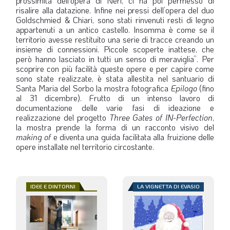
prossimità dell’opera di Neri, ci ha poi permesso di
risalire alla datazione. Infine nei pressi dell’opera del duo
Goldschmied & Chiari, sono stati rinvenuti resti di legno
appartenuti a un antico castello. Insomma è come se il
territorio avesse restituito una serie di tracce creando un
insieme di connessioni. Piccole scoperte inattese, che
però hanno lasciato in tutti un senso di meraviglia”. Per
scoprire con più facilità queste opere e per capire come
sono state realizzate, è stata allestita nel santuario di
Santa Maria del Sorbo la mostra fotografica
Epilogo
(fino
al 31 dicembre). Frutto di un intenso lavoro di
documentazione delle varie fasi di ideazione e
realizzazione del progetto
Three Gates of IN-Perfection
,
la mostra prende la forma di un racconto visivo del
making of
e diventa una guida facilitata alla fruizione delle
opere installate nel territorio circostante.
IDEE E DINTORNI
LA VIGNETTA DI EVASIO