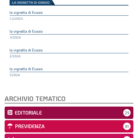
LA VIGNETTA DI EVASIO
LA VIGNETTA DI EVASIO
la vignetta di Evasio
SPECIALE
1-2/2025
la vignetta di Evasio
expand_more
CAMBIA NUMERO
3/2024
la vignetta di Evasio
2/2024
la vignetta di Evasio
1/2024
ARCHIVIO TEMATICO
EDITORIALE
29
PREVIDENZA
81