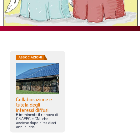
SOMMARIO
EDITORIALE
PREVIDENZA
FOCUS
PROFESSIONE
TERZA PAGINA
ASSOCIAZIONI
LE FOTO DEL FIL ROUGE
IN QUESTO NUMERO
SCENARIO ECONOMICO
Collaborazione e
SPAZIO APERTO
tutela degli
interessi diffusi
GOVERNANCE
È
imminente
il
rinnovo
di
CNAPPC
e
CNI,
che
avviene
dopo
oltre
dieci
FONDAZIONE
anni
di
crisi
...
ASSOCIAZIONI