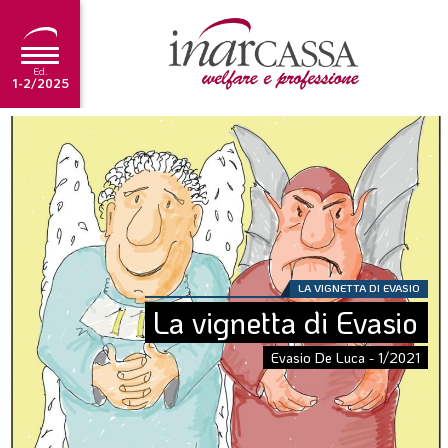
Ed.
1-2/2025
NEWS
EDITORIALE
TUTORIAL
SCADENZARIO
LA VIGNETTA DI EVASIO
ARCHIVIO
La vignetta di Evasio
Evasio De Luca - 1/2021
Ultima edizione
1-2/2025