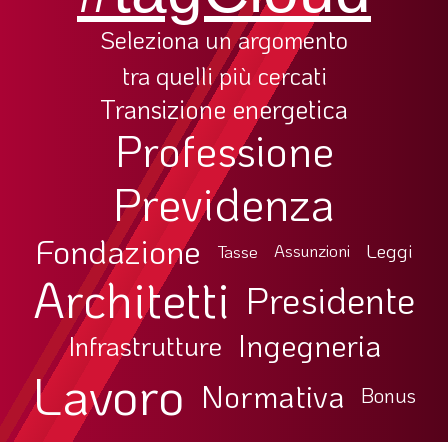
Seleziona un argomento
tra quelli più cercati
Transizione energetica
Professione
Previdenza
Fondazione
Leggi
Tasse
Assunzioni
Architetti
Presidente
Ingegneria
Infrastrutture
Lavoro
Normativa
Bonus