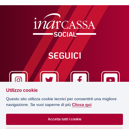
SEGUICI
Utilizzo cookie
Questo sito utilizza cookie tecnici per consentirti una migliore
navigazione. Se vuoi saperne di più
Clicca qui
LA REDAZIONE
Accetta tutti i cookie
EDITRICE
CONCESSIONARIO PUBBLICITÀ
Via Salaria 229, 00199 Roma
PRIVACY POLICY