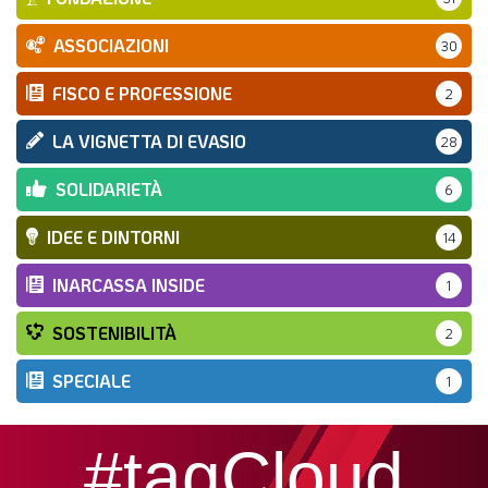
ASSOCIAZIONI
30
FISCO E PROFESSIONE
2
LA VIGNETTA DI EVASIO
28
SOLIDARIETÀ
6
IDEE E DINTORNI
14
INARCASSA INSIDE
1
SOSTENIBILITÀ
2
SPECIALE
1
#tagCloud