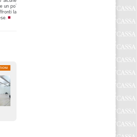
re un po’
fronti la
ese.
■
ZIONI