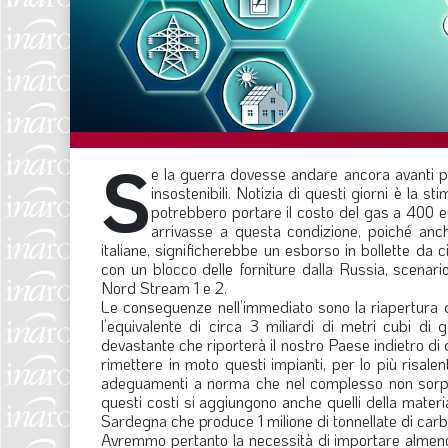
S
e la guerra dovesse andare ancora avanti per
insostenibili. Notizia di questi giorni è la
potrebbero portare il costo del gas a 400 e
arrivasse a questa condizione, poiché anche
italiane, significherebbe un esborso in bollette d
con un blocco delle forniture dalla Russia, scenari
Nord Stream 1 e 2.
Le conseguenze nell’immediato sono la riapertura 
l’equivalente di circa 3 miliardi di metri cubi d
devastante che riporterà il nostro Paese indietro di
rimettere in moto questi impianti, per lo più risale
adeguamenti a norma che nel complesso non sorpren
questi costi si aggiungono anche quelli della materi
Sardegna che produce 1 milione di tonnellate di carb
Avremmo pertanto la necessità di importare almeno 1