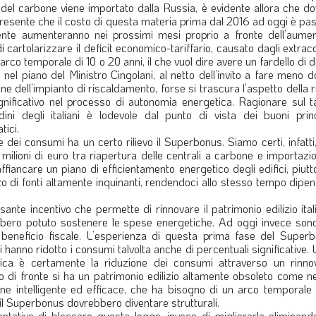
del carbone viene importato dalla Russia, è evidente allora che 
presente che il costo di questa materia prima dal 2016 ad oggi è pa
nte aumenteranno nei prossimi mesi proprio a fronte dell’aumen
i cartolarizzare il deficit economico-tariffario, causato dagli extraco
n arco temporale di 10 o 20 anni, il che vuol dire avere un fardello di d
 nel piano del Ministro Cingolani, al netto dell’invito a fare meno 
e dell’impianto di riscaldamento, forse si trascura l’aspetto della 
nificativo nel processo di autonomia energetica. Ragionare sul ta
ni degli italiani è lodevole dal punto di vista dei buoni prin
tici.
 dei consumi ha un certo rilievo il Superbonus. Siamo certi, infatti
ilioni di euro tra riapertura delle centrali a carbone e importazi
fiancare un piano di efficientamento energetico degli edifici, piut
zzo di fonti altamente inquinanti, rendendoci allo stesso tempo dipe
ante incentivo che permette di rinnovare il patrimonio edilizio ital
bero potuto sostenere le spese energetiche. Ad oggi invece sono
 beneficio fiscale. L’esperienza di questa prima fase del Super
uti hanno ridotto i consumi talvolta anche di percentuali significative.
tica è certamente la riduzione dei consumi attraverso un rinn
do di fronte si ha un patrimonio edilizio altamente obsoleto come n
e intelligente ed efficace, che ha bisogno di un arco temporale 
il Superbonus dovrebbero diventare strutturali.
entativo di bloccare questa legge, invece di migliorarla eliminand