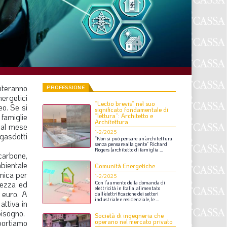
F
P
T
L
enteranno
PROFESSIONE
nergetici
“Lectio brevis” nel suo
I
o. Se si
significato fondamentale di
famiglie
“lettura”: Architetto e
Architettura
S
 al mese
1-2/2025
gasdotti
“Non
si
può
pensare
un’architettura
S
senza
pensare
alla
gente”
Richard
Rogers
(architetto
di
famiglia
...
carbone,
bientale
Comunità Energetiche
omica per
F
1-2/2025
urezza ed
Con
l’aumento
della
domanda
di
elettricità
in
Italia,
alimentato
 euro. A
dall’elettrificazione
dei
settori
A
industriale
e
residenziale,
le
...
attiva in
bisogno.
L
Società di ingegneria che
portiamo
operano nel mercato privato