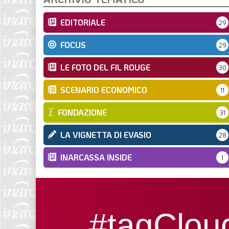
EDITORIALE
29
FOCUS
29
LE FOTO DEL FIL ROUGE
30
SCENARIO ECONOMICO
11
FONDAZIONE
31
LA VIGNETTA DI EVASIO
28
INARCASSA INSIDE
1
#tagClou