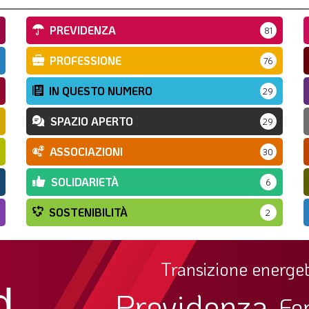
PREVIDENZA
81
PROFESSIONE
76
IN QUESTO NUMERO
29
SPAZIO APERTO
29
ASSOCIAZIONI
30
SOLIDARIETÀ
6
SOSTENIBILITÀ
2
Transizione energet
d
Previdenza
Fo