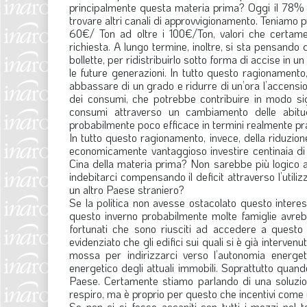
principalmente questa materia prima? Oggi il 78% 
trovare altri canali di approvvigionamento. Teniamo 
60€/ Ton ad oltre i 100€/Ton, valori che certame
richiesta. A lungo termine, inoltre, si sta pensando d
bollette, per ridistribuirlo sotto forma di accise in u
le future generazioni. In tutto questo ragionamento,
abbassare di un grado e ridurre di un’ora l’accension
dei consumi, che potrebbe contribuire in modo sig
consumi attraverso un cambiamento delle abitudi
probabilmente poco efficace in termini realmente pra
In tutto questo ragionamento, invece, della riduzione
economicamente vantaggioso investire centinaia di m
Cina della materia prima? Non sarebbe più logico af
indebitarci compensando il deficit attraverso l’utili
un altro Paese straniero?
Se la politica non avesse ostacolato questo interess
questo inverno probabilmente molte famiglie avreb
fortunati che sono riusciti ad accedere a questo
evidenziato che gli edifici sui quali si è già interven
mossa per indirizzarci verso l’autonomia energe
energetico degli attuali immobili. Soprattutto quan
Paese. Certamente stiamo parlando di una soluzion
respiro, ma è proprio per questo che incentivi come 
Se non ci si fosse accaniti con tutti i mezzi nel t