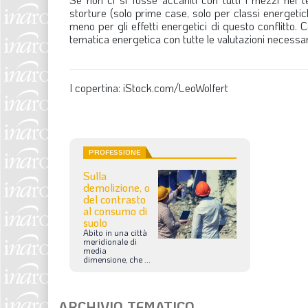
storture (solo prime case, solo per classi energetic
meno per gli effetti energetici di questo conflitto. C
tematica energetica con tutte le valutazioni necessari
I copertina: iStock.com/LeoWolfert
PROFESSIONE
Sulla
demolizione, o
del contrasto
al consumo di
suolo
Abito
in
una
città
meridionale
di
media
dimensione,
che
...
ARCHIVIO TEMATICO