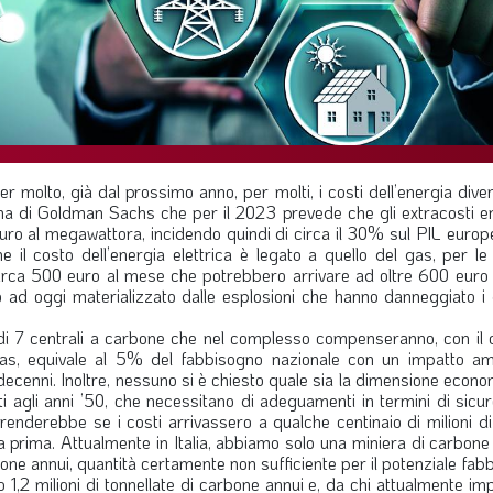
 molto, già dal prossimo anno, per molti, i costi dell’energia div
 stima di Goldman Sachs che per il 2023 prevede che gli extracosti e
uro al megawattora, incidendo quindi di circa il 30% sul PIL europe
 il costo dell’energia elettrica è legato a quello del gas, per le 
a circa 500 euro al mese che potrebbero arrivare ad oltre 600 euro
o ad oggi materializzato dalle esplosioni che hanno danneggiato i 
di 7 centrali a carbone che nel complesso compenseranno, con il 
i gas, equivale al 5% del fabbisogno nazionale con un impatto am
 decenni. Inoltre, nessuno si è chiesto quale sia la dimensione econ
nti agli anni ’50, che necessitano di adeguamenti in termini di sic
derebbe se i costi arrivassero a qualche centinaio di milioni di
a prima. Attualmente in Italia, abbiamo solo una miniera di carbone 
one annui, quantità certamente non sufficiente per il potenziale fab
,2 milioni di tonnellate di carbone annui e, da chi attualmente im