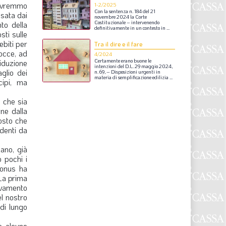
dovremmo
S
1-2/2025
Con
la
sentenza
n.
184
del
21
ssata dai
novembre
2024
la
Corte
to della
Costituzionale
–
intervenendo
definitivamente
in
un
contesto
in
...
sti sulle
ebiti per
Tra il dire e il fare
docce, ad
4/2024
riduzione
Certamente
erano
buone
le
intenzioni
del
D.L.
29
maggio
2024,
glio dei
n.
69,
–
Disposizioni
urgenti
in
materia
di
semplificazione
edilizia
...
cipi, ma
, che sia
one dalla
tosto che
ndenti da
iano, già
 pochi i
bonus ha
 La prima
ovamento
el nostro
di lungo
o alcune