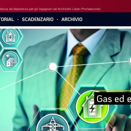
enza ed Assistenza per gli Ingegneri ed Architetti Liberi Professionisti
ORIAL
SCADENZARIO
ARCHIVIO
Gas ed e