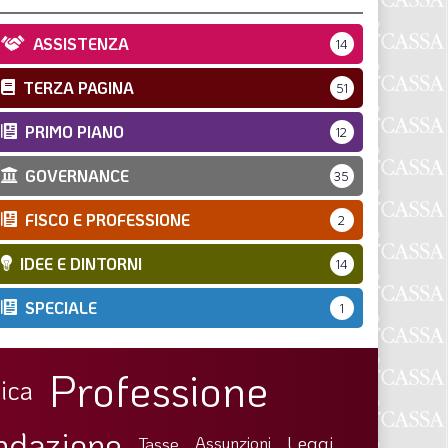
ASSISTENZA
14
TERZA PAGINA
51
PRIMO PIANO
12
GOVERNANCE
35
FISCO E PROFESSIONE
2
IDEE E DINTORNI
14
SPECIALE
1
Professione
ica
ndazione
Leggi
Tasse
Assunzioni