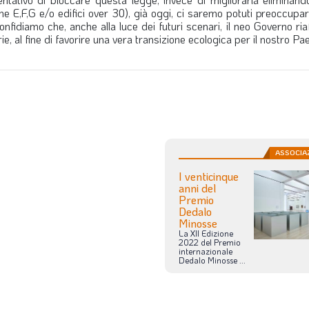
he E,F,G e/o edifici over 30), già oggi, ci saremo potuti preoccupa
onfidiamo che, anche alla luce dei futuri scenari, il neo Governo riaf
e, al fine di favorire una vera transizione ecologica per il nostro Pa
ASSOCIA
I venticinque
anni del
Premio
Dedalo
Minosse
La
XII
Edizione
2022
del
Premio
internazionale
Dedalo
Minosse
...