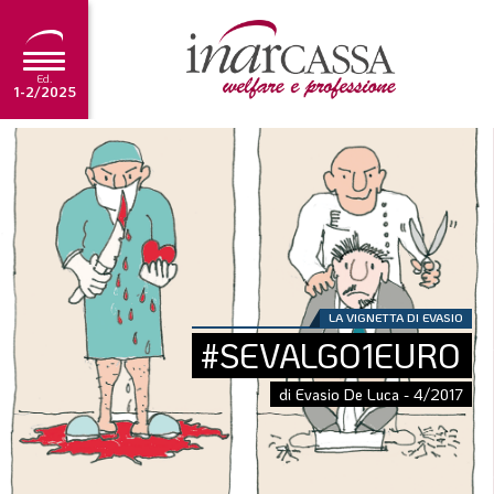
Ed.
1-2/2025
NEWS
EDITORIALE
TUTORIAL
SCADENZARIO
LA VIGNETTA DI EVASIO
ARCHIVIO
#SEVALGO1EURO
di Evasio De Luca - 4/2017
Ultima edizione
1-2/2025