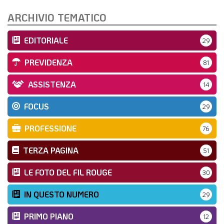
LA VIGNETTA DI EVASIO
ARCHIVIO TEMATICO
SPECIALE
EDITORIALE
29
expand_more
CAMBIA NUMERO
PREVIDENZA
81
ASSISTENZA
14
FOCUS
29
PROFESSIONE
76
TERZA PAGINA
51
LE FOTO DEL FIL ROUGE
30
IN QUESTO NUMERO
29
PRIMO PIANO
12