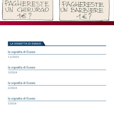
SOMMARIO
EDITORIALE
PREVIDENZA
FOCUS
PROFESSIONE
LA VIGNETTA DI EVASIO
TERZA PAGINA
la vignetta di Evasio
LE FOTO DEL FIL ROUGE
1-2/2025
IN QUESTO NUMERO
la vignetta di Evasio
3/2024
SCENARIO ECONOMICO
la vignetta di Evasio
SPAZIO APERTO
2/2024
GOVERNANCE
la vignetta di Evasio
FONDAZIONE
1/2024
ASSOCIAZIONI