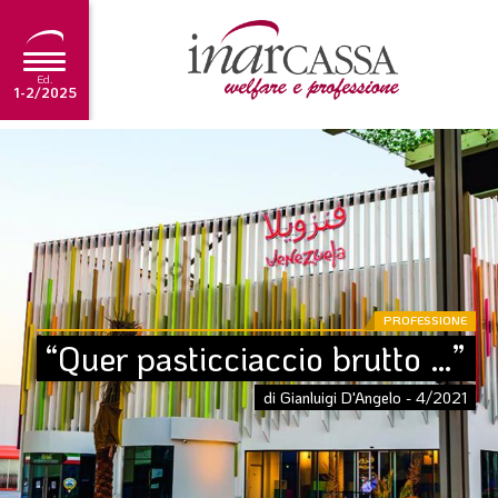
Ed.
1-2/2025
NEWS
EDITORIALE
TUTORIAL
SCADENZARIO
PROFESSIONE
ARCHIVIO
“Quer pasticciaccio brutto …”
di Gianluigi D'Angelo - 4/2021
Ultima edizione
1-2/2025