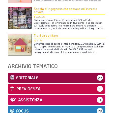
Società di ingegneria che operano nel mercato
privato
1-2/2025
Con
la
sentenza
n.
184
del
21
novembre
2024
la
Corte
Costituzionale
–
intervenendo
definitivamente
in
un
contesto
in
cui
l’evoluzione
normativa,
non
sempre
lineare,
ha
generato
confusione
–
ha
giudicato
non
fondate
le
questioni
di
legittimità
...
Tra il dire e il fare
4/2024
Certamente
erano
buone
le
intenzioni
del
D.L.
29
maggio
2024,
n.
69,
–
Disposizioni
urgenti
in
materia
di
semplificazione
edilizia
e
urbanistica
–
cosiddetto
decreto
SALVA
CASA,
volte
al
perseguimento
di:
•
semplificazione
in
materia
edilizia
e
...
ARCHIVIO TEMATICO
EDITORIALE
29
PREVIDENZA
81
ASSISTENZA
14
FOCUS
29