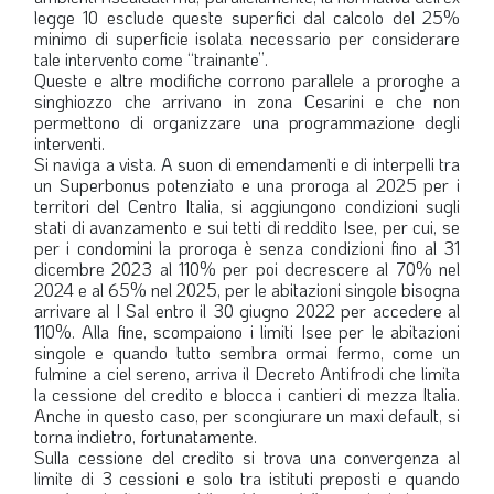
legge 10 esclude queste superfici dal calcolo del 25%
minimo di superficie isolata necessario per considerare
tale intervento come “trainante”.
Queste e altre modifiche corrono parallele a proroghe a
singhiozzo che arrivano in zona Cesarini e che non
permettono di organizzare una programmazione degli
interventi.
Si naviga a vista. A suon di emendamenti e di interpelli tra
un Superbonus potenziato e una proroga al 2025 per i
territori del Centro Italia, si aggiungono condizioni sugli
stati di avanzamento e sui tetti di reddito Isee, per cui, se
per i condomini la proroga è senza condizioni fino al 31
dicembre 2023 al 110% per poi decrescere al 70% nel
2024 e al 65% nel 2025, per le abitazioni singole bisogna
arrivare al I Sal entro il 30 giugno 2022 per accedere al
110%. Alla fine, scompaiono i limiti Isee per le abitazioni
singole e quando tutto sembra ormai fermo, come un
fulmine a ciel sereno, arriva il Decreto Antifrodi che limita
la cessione del credito e blocca i cantieri di mezza Italia.
Anche in questo caso, per scongiurare un maxi default, si
torna indietro, fortunatamente.
Sulla cessione del credito si trova una convergenza al
limite di 3 cessioni e solo tra istituti preposti e quando