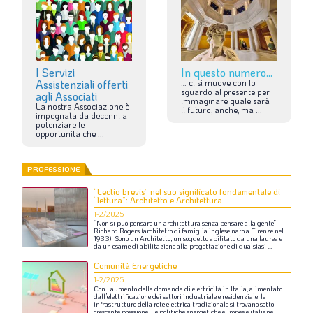
I Servizi
In questo numero...
Assistenziali offerti
…
ci
si
muove
con
lo
sguardo
al
presente
per
agli Associati
immaginare
quale
sarà
La
nostra
Associazione
è
il
futuro,
anche,
ma
...
impegnata
da
decenni
a
potenziare
le
opportunità
che
...
PROFESSIONE
“Lectio brevis” nel suo significato fondamentale di
“lettura”: Architetto e Architettura
1-2/2025
“Non
si
può
pensare
un’architettura
senza
pensare
alla
gente”
Richard
Rogers
(architetto
di
famiglia
inglese
nato
a
Firenze
nel
1933)
Sono
un
Architetto,
un
soggetto
abilitato
da
una
laurea
e
da
un
esame
di
abilitazione
alla
progettazione
di
qualsiasi
...
Comunità Energetiche
1-2/2025
Con
l’aumento
della
domanda
di
elettricità
in
Italia,
alimentato
dall’elettrificazione
dei
settori
industriale
e
residenziale,
le
infrastrutture
della
rete
elettrica
tradizionale
si
trovano
sotto
crescente
pressione.
Le
politiche
energetiche
europee
e
italiane
...