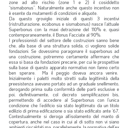
zone ad alto rischio (zone 1 e 2) il cosiddetto
“sismabonus”. Naturalmente anche questo incentivo non
è esente da mutamenti di condizioni e aliquote.
Da questo groviglio iniziale di questi 3 incentivi
(ristrutturazione, ecobonus e sismabonus) nasce l’attuale
Superbonus con la maxi detrazione del 110% e, quasi
contemporaneamente, il Bonus Facciate al 90%.
I professionisti del settore delle costruzioni sanno bene
che, alla base di una struttura solida, ci vogliono solide
fondazioni. Se dovessimo paragonare il superbonus ad
una costruzione, potremmo certamente affermare che
essa si basa da fondazioni precarie, per cui le prospettive
sulla base di questo apparato normativo non fanno certo
ben sperare. Ma il peggio doveva ancora venire.
Inizialmente i paletti molto stretti sulla legittimità della
preesistenza avevano portato ad un graduale snellimento,
derogando prima sulla conformità delle parti esclusive e
poi, definitivamente, col decreto semplificazioni bis,
permettendo di accedere al Superbonus con l’unica
condizione che l’edificio sia stato legittimato da un titolo
edilizio di prima edificazione o sia stato edificato ante ’67.
Contestualmente si deroga all’isolamento del manto di
copertura, anche nel caso in cui al di sotto non vi siano
ambienti riscaldati ma, parallelamente, la normativa dell’ex