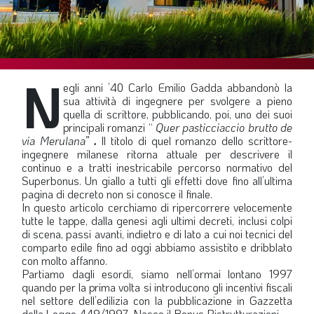
SOMMARIO
EDITORIALE
PREVIDENZA
N
FOCUS
egli anni ’40 Carlo Emilio Gadda abbandonò la
sua attività di ingegnere per svolgere a pieno
PROFESSIONE
quella di scrittore, pubblicando, poi, uno dei suoi
principali romanzi “
Quer pasticciaccio brutto de
TERZA PAGINA
via Merulana”
.
Il titolo di quel romanzo dello scrittore-
ingegnere milanese ritorna attuale per descrivere il
LE FOTO DEL FIL ROUGE
continuo e a tratti inestricabile percorso normativo del
IN QUESTO NUMERO
Superbonus. Un giallo a tutti gli effetti dove fino all’ultima
pagina di decreto non si conosce il finale.
SCENARIO ECONOMICO
In questo articolo cerchiamo di ripercorrere velocemente
tutte le tappe, dalla genesi agli ultimi decreti, inclusi colpi
SPAZIO APERTO
di scena, passi avanti, indietro e di lato a cui noi tecnici del
comparto edile fino ad oggi abbiamo assistito e dribblato
GOVERNANCE
con molto affanno.
Partiamo dagli esordi, siamo nell’ormai lontano 1997
FONDAZIONE
quando per la prima volta si introducono gli incentivi fiscali
nel settore dell’edilizia con la pubblicazione in Gazzetta
ASSOCIAZIONI
della Legge 449/1997. Nasce il Bonus Ristrutturazioni.