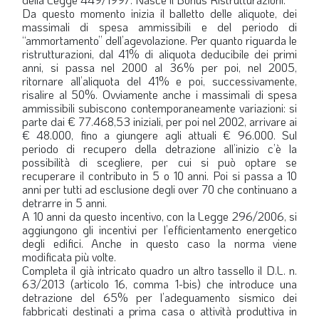
Da questo momento inizia il balletto delle aliquote, dei
LA VIGNETTA DI EVASIO
massimali di spesa ammissibili e del periodo di
“ammortamento” dell’agevolazione. Per quanto riguarda le
SPECIALE
ristrutturazioni, dal 41% di aliquota deducibile dei primi
anni, si passa nel 2000 al 36% per poi, nel 2005,
ritornare all’aliquota del 41% e poi, successivamente,
expand_more
CAMBIA NUMERO
risalire al 50%. Ovviamente anche i massimali di spesa
ammissibili subiscono contemporaneamente variazioni: si
parte dai € 77.468,53 iniziali, per poi nel 2002, arrivare ai
€ 48.000, fino a giungere agli attuali € 96.000. Sul
periodo di recupero della detrazione all’inizio c’è la
possibilità di scegliere, per cui si può optare se
recuperare il contributo in 5 o 10 anni. Poi si passa a 10
anni per tutti ad esclusione degli over 70 che continuano a
detrarre in 5 anni.
A 10 anni da questo incentivo, con la Legge 296/2006, si
aggiungono gli incentivi per l’efficientamento energetico
degli edifici. Anche in questo caso la norma viene
modificata più volte.
Completa il già intricato quadro un altro tassello il D.L. n.
63/2013 (articolo 16, comma 1-bis) che introduce una
detrazione del 65% per l’adeguamento sismico dei
fabbricati destinati a prima casa o attività produttiva in