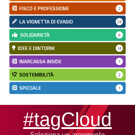
FISCO E PROFESSIONE
2
LA VIGNETTA DI EVASIO
28
SOLIDARIETÀ
6
IDEE E DINTORNI
14
INARCASSA INSIDE
1
SOSTENIBILITÀ
2
SPECIALE
1
#tagCloud
Seleziona un argomento