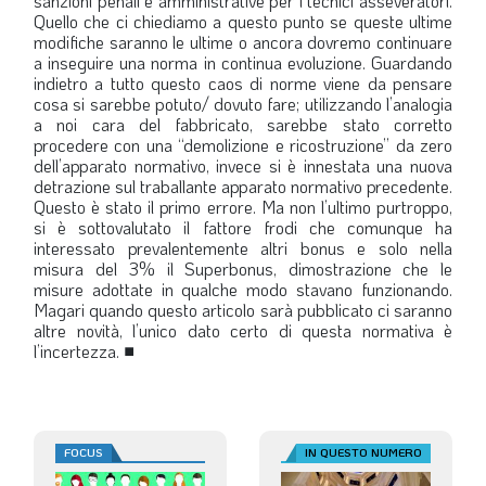
sanzioni penali e amministrative per i tecnici asseveratori.
Quello che ci chiediamo a questo punto se queste ultime
modifiche saranno le ultime o ancora dovremo continuare
a inseguire una norma in continua evoluzione. Guardando
indietro a tutto questo caos di norme viene da pensare
cosa si sarebbe potuto/ dovuto fare; utilizzando l’analogia
a noi cara del fabbricato, sarebbe stato corretto
procedere con una “demolizione e ricostruzione” da zero
dell’apparato normativo, invece si è innestata una nuova
detrazione sul traballante apparato normativo precedente.
Questo è stato il primo errore. Ma non l’ultimo purtroppo,
si è sottovalutato il fattore frodi che comunque ha
interessato prevalentemente altri bonus e solo nella
misura del 3% il Superbonus, dimostrazione che le
misure adottate in qualche modo stavano funzionando.
Magari quando questo articolo sarà pubblicato ci saranno
altre novità, l’unico dato certo di questa normativa è
l’incertezza.
■
FOCUS
IN QUESTO NUMERO