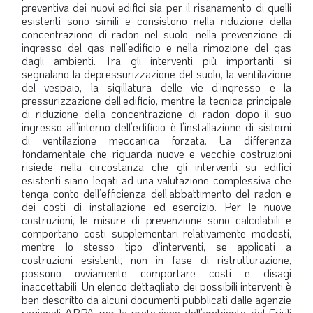
preventiva dei nuovi edifici sia per il risanamento di quelli
esistenti sono simili e consistono nella riduzione della
concentrazione di radon nel suolo, nella prevenzione di
ingresso del gas nell’edificio e nella rimozione del gas
dagli ambienti. Tra gli interventi più importanti si
segnalano la depressurizzazione del suolo, la ventilazione
del vespaio, la sigillatura delle vie d’ingresso e la
pressurizzazione dell’edificio, mentre la tecnica principale
di riduzione della concentrazione di radon dopo il suo
ingresso all’interno dell’edificio è l’installazione di sistemi
di ventilazione meccanica forzata. La differenza
fondamentale che riguarda nuove e vecchie costruzioni
risiede nella circostanza che gli interventi su edifici
esistenti siano legati ad una valutazione complessiva che
tenga conto dell’efficienza dell’abbattimento del radon e
dei costi di installazione ed esercizio. Per le nuove
costruzioni, le misure di prevenzione sono calcolabili e
comportano costi supplementari relativamente modesti,
mentre lo stesso tipo d’interventi, se applicati a
costruzioni esistenti, non in fase di ristrutturazione,
possono ovviamente comportare costi e disagi
inaccettabili. Un elenco dettagliato dei possibili interventi è
ben descritto da alcuni documenti pubblicati dalle agenzie
regionali ARPA per la protezione dell’ambiente del Friuli