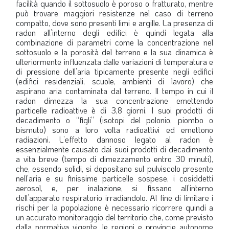
facilità quando il sottosuolo è poroso o fratturato, mentre
può trovare maggiori resistenze nel caso di terreno
compatto, dove sono presenti limi e argille. La presenza di
radon all’interno degli edifici è quindi legata alla
combinazione di parametri come la concentrazione nel
sottosuolo e la porosità del terreno e la sua dinamica è
ulteriormente influenzata dalle variazioni di temperatura e
di pressione dell’aria tipicamente presente negli edifici
(edifici residenziali, scuole, ambienti di lavoro) che
aspirano aria contaminata dal terreno. Il tempo in cui il
radon dimezza la sua concentrazione emettendo
particelle radioattive è di 3,8 giorni. I suoi prodotti di
decadimento o “figli” (isotopi del polonio, piombo o
bismuto) sono a loro volta radioattivi ed emettono
radiazioni. L’effetto dannoso legato al radon è
essenzialmente causato dai suoi prodotti di decadimento
a vita breve (tempo di dimezzamento entro 30 minuti),
che, essendo solidi, si depositano sul pulviscolo presente
nell’aria e su finissime particelle sospese, i cosiddetti
aerosol, e, per inalazione, si fissano all’interno
dell’apparato respiratorio irradiandolo. Al fine di limitare i
rischi per la popolazione è necessario ricorrere quindi a
un accurato monitoraggio del territorio che, come previsto
dalla normativa vigente, le regioni e provincie autonome