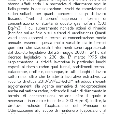
stanno effettuando. La normativa di riferimento oggi in
Italia prende in considerazione i rischi da esposizione al
radon soltanto per quanto concerne i luoghi di lavoro
fissando “livelli di azione” espressi in termini di
concentrazione di attività di questo gas nell’aria (500
Bq/m3), il cui superamento richiede azioni di rimedio
(bonifica sull’edificio o sui sistemi di ventilazione). Questi
valori sono espressi in termini di concentrazione media
annuale, essendo questa molto variabile sia in termini
giornalieri che stagionali. I riferimenti sono rappresentati
dal decreto legislativo del 26 maggio 2000 n. 241 e dal
decreto legislativo n. 230 del 17 marzo 1995 che
regolamentano le attività lavorative in particolari luoghi
esposti al rischio radon quali tunnel, stabilimenti termali,
catacombe, grotte e, comunque, in tutti i luoghi di lavoro
sotterranei, oltre che le attività lavorative estrattive. La
recente direttiva 2013/59/EURATOM introduce rilevanti
aggiornamenti alla vigente normativa di radioprotezione
anche nel settore radon, indicando il livello di riferimento in
termini di concentrazione nell’aria, oltre il quale è
necessario intervenire (scende a 300 Bq/m3). Inoltre, la
direttiva richiede l’applicazione del Principio di
Ottimizzazione allo scopo di mantenere l’esposizione al