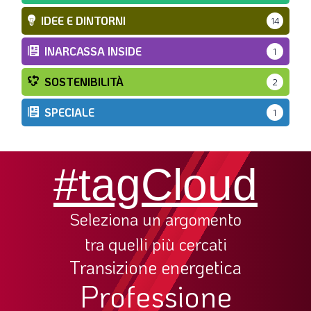
IDEE E DINTORNI
14
INARCASSA INSIDE
1
SOSTENIBILITÀ
2
SPECIALE
1
#tagCloud
Seleziona un argomento
tra quelli più cercati
Transizione energetica
Professione