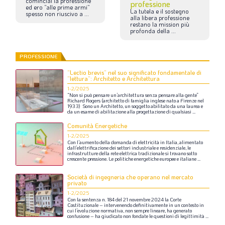
cominciai
la
professione
professione
ed
ero
“alle
prime
armi”
La
tutela
e
il
sostegno
spesso
non
riuscivo
a
...
alla
libera
professione
restano
la
mission
più
profonda
della
...
PROFESSIONE
“Lectio brevis” nel suo significato fondamentale di
“lettura”: Architetto e Architettura
1-2/2025
“Non
si
può
pensare
un’architettura
senza
pensare
alla
gente”
Richard
Rogers
(architetto
di
famiglia
inglese
nato
a
Firenze
nel
1933)
Sono
un
Architetto,
un
soggetto
abilitato
da
una
laurea
e
da
un
esame
di
abilitazione
alla
progettazione
di
qualsiasi
...
Comunità Energetiche
1-2/2025
Con
l’aumento
della
domanda
di
elettricità
in
Italia,
alimentato
dall’elettrificazione
dei
settori
industriale
e
residenziale,
le
infrastrutture
della
rete
elettrica
tradizionale
si
trovano
sotto
crescente
pressione.
Le
politiche
energetiche
europee
e
italiane
...
Società di ingegneria che operano nel mercato
privato
1-2/2025
Con
la
sentenza
n.
184
del
21
novembre
2024
la
Corte
Costituzionale
–
intervenendo
definitivamente
in
un
contesto
in
cui
l’evoluzione
normativa,
non
sempre
lineare,
ha
generato
confusione
–
ha
giudicato
non
fondate
le
questioni
di
legittimità
...