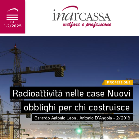
Ed.
1-2/2025
NEWS
EDITORIALE
TUTORIAL
SCADENZARIO
PROFESSIONE
Radioattività nelle case Nuovi 
ARCHIVIO
obblighi per chi costruisce
Ultima edizione
Gerardo Antonio Leon , Antonio D’Angola - 2/2018
1-2/2025