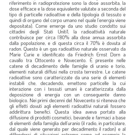
riferimento in radioprotezione sono la dose assorbita, la
LA VIGNETTA DI EVASIO
dose efficace e la dose equivalente valutate a seconda del
tipo di particelle radioattive e della tipologia di tessuto e
SPECIALE
quindi di organo del corpo umano nel quale l’energia viene
depositata). Come emerge da uno studio condotto sui
cittadini degli Stati Uniti1, la radioattività naturale
expand_more
CAMBIA NUMERO
contribuisce per circa l’80% alla dose annua assorbita
dalla popolazione, e di questa circa il 70% è dovuta al
radon. Questo è un gas radioattivo naturale osservato da
Marie Curie e identificato da Friedrich Ernst Dorn a
cavallo tra Ottocento e Novecento. È presente nelle
catene di decadimento delle famiglie di uranio e torio,
elementi naturali diffusi nella crosta terrestre. Le catene
radioattive sono caratterizzate da una serie di elementi
instabili che, decadendo, emettono particelle la cui
interazione con i tessuti umani è caratterizzata dalla
deposizione di energia con un conseguente danno
biologico. Nei primi decenni del Novecento si riteneva che
gli effetti dovuti agli elementi radioattivi naturali fossero
addirittura benefici. Questa idea aveva portato alla
diffusione di prodotti cosmetici, bevande e farmaci a base
di elementi della famiglia dell’uranio (il radio, in particolare,
dal quale viene generato per decadimento il radon) e al
diffondersi di situazioni estreme come ad esempio la