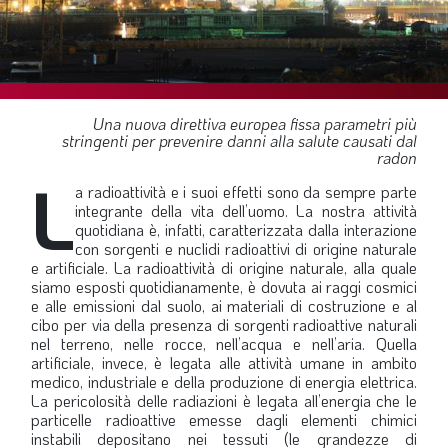
SOMMARIO
EDITORIALE
PREVIDENZA
FOCUS
Una nuova direttiva europea fissa parametri più
stringenti per prevenire danni alla salute causati dal
PROFESSIONE
radon
L
TERZA PAGINA
a radioattività e i suoi effetti sono da sempre parte
integrante della vita dell’uomo. La nostra attività
LE FOTO DEL FIL ROUGE
quotidiana è, infatti, caratterizzata dalla interazione
con sorgenti e nuclidi radioattivi di origine naturale
IN QUESTO NUMERO
e artificiale. La radioattività di origine naturale, alla quale
siamo esposti quotidianamente, è dovuta ai raggi cosmici
SCENARIO ECONOMICO
e alle emissioni dal suolo, ai materiali di costruzione e al
cibo per via della presenza di sorgenti radioattive naturali
SPAZIO APERTO
nel terreno, nelle rocce, nell’acqua e nell’aria. Quella
artificiale, invece, è legata alle attività umane in ambito
GOVERNANCE
medico, industriale e della produzione di energia elettrica.
La pericolosità delle radiazioni è legata all’energia che le
FONDAZIONE
particelle radioattive emesse dagli elementi chimici
ASSOCIAZIONI
instabili depositano nei tessuti (le grandezze di