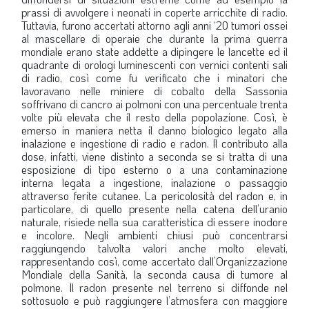
prassi di avvolgere i neonati in coperte arricchite di radio.
Tuttavia, furono accertati attorno agli anni ‘20 tumori ossei
al mascellare di operaie che durante la prima guerra
mondiale erano state addette a dipingere le lancette ed il
quadrante di orologi luminescenti con vernici contenti sali
di radio, così come fu verificato che i minatori che
lavoravano nelle miniere di cobalto della Sassonia
soffrivano di cancro ai polmoni con una percentuale trenta
volte più elevata che il resto della popolazione. Così, è
emerso in maniera netta il danno biologico legato alla
inalazione e ingestione di radio e radon. Il contributo alla
dose, infatti, viene distinto a seconda se si tratta di una
esposizione di tipo esterno o a una contaminazione
interna legata a ingestione, inalazione o passaggio
attraverso ferite cutanee. La pericolosità del radon e, in
particolare, di quello presente nella catena dell’uranio
naturale, risiede nella sua caratteristica di essere inodore
e incolore. Negli ambienti chiusi può concentrarsi
raggiungendo talvolta valori anche molto elevati,
rappresentando così, come accertato dall’Organizzazione
Mondiale della Sanità, la seconda causa di tumore al
polmone. Il radon presente nel terreno si diffonde nel
sottosuolo e può raggiungere l’atmosfera con maggiore