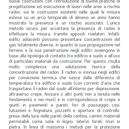
nuove costruzioni, con l’introduzione di buone pratiche di
progettazione ed esecuzione di lavori nelle aree a rischio
radon, sia le costruzioni esistenti nelle quali le misure
estese su un arco temporale di almeno un anno hanno
mostrato la presenza e un rischio associato. L’unico
metodo sicuro per accertare la presenza di radon è
effettuare la misura, tramite appositi rivelatori. Infatti,
edifici adiacenti possono presentare concentrazioni del
gas totalmente diverse, in quanto la sua propagazione nel
terreno e la sua penetrazione negli edifici avvengono in
base alla tipologia di contatto tra edificio e suolo e all’uso
di particolari materiali da costruzione. Per questo, risulta
molto complessa una valutazione teorica della
concentrazione del radon. Il radon si insinua negli edifici
per convezione termica che nasce dalla differenza di
temperatura tra edificio e suolo (con correnti d’aria che
trasportano il radon dal suolo all’interno per depressione,
attraverso crepe, fessure o altri punti non a tenuta nelle
fondamenta o nei muri) e in corrispondenza di crepe e
giunti in pavimenti e pareti, fori di passaggio cavi,
tubazioni e fognature, pozzetti e aperture di controllo,
prese della luce nelle pareti della cantina, camini, materiali
permeabili come solai in legno, laterizi forati, muri in
pietra. In linea di massima i metodi per la protezione