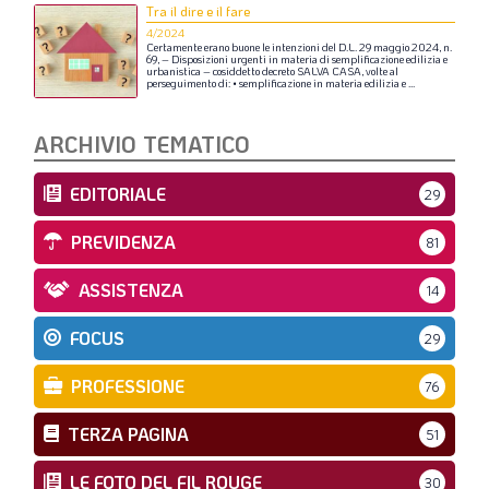
Tra il dire e il fare
4/2024
Certamente
erano
buone
le
intenzioni
del
D.L.
29
maggio
2024,
n.
69,
–
Disposizioni
urgenti
in
materia
di
semplificazione
edilizia
e
urbanistica
–
cosiddetto
decreto
SALVA
CASA,
volte
al
perseguimento
di:
•
semplificazione
in
materia
edilizia
e
...
ARCHIVIO TEMATICO
EDITORIALE
29
PREVIDENZA
81
ASSISTENZA
14
FOCUS
29
PROFESSIONE
76
TERZA PAGINA
51
LE FOTO DEL FIL ROUGE
30