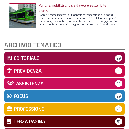
Per una mobilità che sia davvero sostenibile
2/2024
“Garantire
che
i
sistemi
di
trasporto
corrispondano
ai
bisogni
economici,
sociali
e
ambientali
della
società,”
costituisce
di
per
sé
un
paradigma
assoluto,
uno
spontaneo
principio
di
saggezza.
Se
però
procediamo
nella
lettura,
per
completare
quanto
stabilisce
...
ARCHIVIO TEMATICO
EDITORIALE
29
PREVIDENZA
81
ASSISTENZA
14
FOCUS
29
PROFESSIONE
76
TERZA PAGINA
51