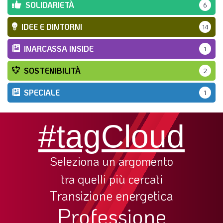
SOLIDARIETÀ
6
IDEE E DINTORNI
14
INARCASSA INSIDE
1
SOSTENIBILITÀ
2
SPECIALE
1
#tagCloud
Seleziona un argomento
tra quelli più cercati
Transizione energetica
Professione