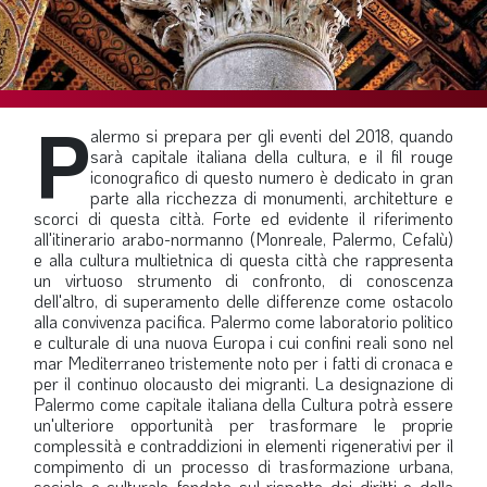
SOMMARIO
EDITORIALE
PREVIDENZA
P
FOCUS
alermo si prepara per gli eventi del 2018, quando
sarà capitale italiana della cultura, e il fil rouge
PROFESSIONE
iconografico di questo numero è dedicato in gran
parte alla ricchezza di monumenti, architetture e
TERZA PAGINA
scorci di questa città. Forte ed evidente il riferimento
all'itinerario arabo-normanno (Monreale, Palermo, Cefalù)
LE FOTO DEL FIL ROUGE
e alla cultura multietnica di questa città che rappresenta
IN QUESTO NUMERO
un virtuoso strumento di confronto, di conoscenza
dell'altro, di superamento delle differenze come ostacolo
SCENARIO ECONOMICO
alla convivenza pacifica. Palermo come laboratorio politico
e culturale di una nuova Europa i cui confini reali sono nel
SPAZIO APERTO
mar Mediterraneo tristemente noto per i fatti di cronaca e
per il continuo olocausto dei migranti. La designazione di
GOVERNANCE
Palermo come capitale italiana della Cultura potrà essere
un'ulteriore opportunità per trasformare le proprie
FONDAZIONE
complessità e contraddizioni in elementi rigenerativi per il
compimento di un processo di trasformazione urbana,
ASSOCIAZIONI
sociale e culturale fondato sul rispetto dei diritti e della