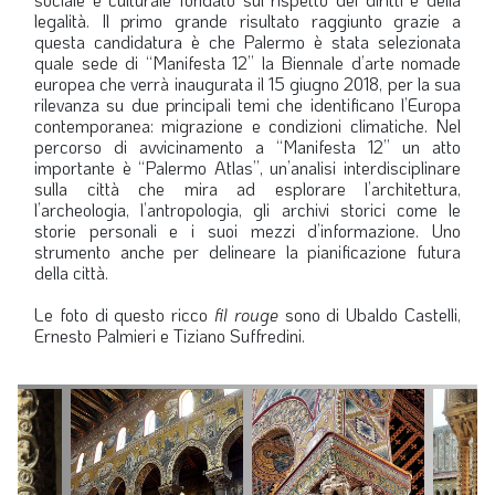
legalità. Il primo grande risultato raggiunto grazie a
LA VIGNETTA DI EVASIO
questa candidatura è che Palermo è stata selezionata
quale sede di “Manifesta 12” la Biennale d’arte nomade
SPECIALE
europea che verrà inaugurata il 15 giugno 2018, per la sua
rilevanza su due principali temi che identificano l’Europa
contemporanea: migrazione e condizioni climatiche. Nel
expand_more
CAMBIA NUMERO
percorso di avvicinamento a “Manifesta 12” un atto
importante è “Palermo Atlas”, un’analisi interdisciplinare
sulla città che mira ad esplorare l’architettura,
l’archeologia, l’antropologia, gli archivi storici come le
storie personali e i suoi mezzi d’informazione. Uno
strumento anche per delineare la pianificazione futura
della città.
Le foto di questo ricco
fil rouge
sono di Ubaldo Castelli,
Ernesto Palmieri e Tiziano Suffredini.