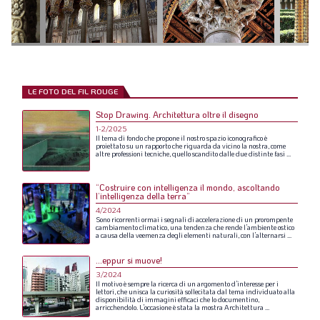
LE FOTO DEL FIL ROUGE
Stop Drawing. Architettura oltre il disegno
1-2/2025
Il
tema
di
fondo
che
propone
il
nostro
spazio
iconografico
è
proiettato
su
un
rapporto
che
riguarda
da
vicino
la
nostra,
come
altre
professioni
tecniche,
quello
scandito
dalle
due
distinte
fasi
...
“Costruire con intelligenza il mondo, ascoltando
l’intelligenza della terra”
4/2024
Sono
ricorrenti
ormai
i
segnali
di
accelerazione
di
un
prorompente
cambiamento
climatico,
una
tendenza
che
rende
l’ambiente
ostico
a
causa
della
veemenza
degli
elementi
naturali,
con
l’alternarsi
...
…eppur si muove!
3/2024
Il
motivo
è
sempre
la
ricerca
di
un
argomento
d’interesse
per
i
lettori,
che
unisca
la
curiosità
sollecitata
dal
tema
individuato
alla
disponibilità
di
immagini
efficaci
che
lo
documentino,
arricchendolo.
L’occasione
è
stata
la
mostra
Architettura
...