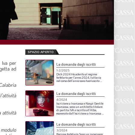
F
P
T
L
SPAZIO APERTO
I
 Iva per
Le domande degli iscritti
ggetta ad
1-2/2025
S
Dich
2024
Ho
aderito
al
regime
forfetario
per
l’anno
2024,
tuttavia
nel
corso
dell’anno
sono
fuoriuscito
...
S
Calabria
Le domande degli iscritti
attività
4/2024
Iscrizione
a
Inarcassa
e
Naspi
Gentile
F
Inarcassa,
sono
un
architetto
titolare
di
partita
IVA
e
iscritto
all’Albo,
 attività
esonerato
dall’iscrizione
a
Inarcassa
...
A
Le domande degli iscritti
L
il modulo
3/2024
Regime
forfetario
Sono
un
ingegnere