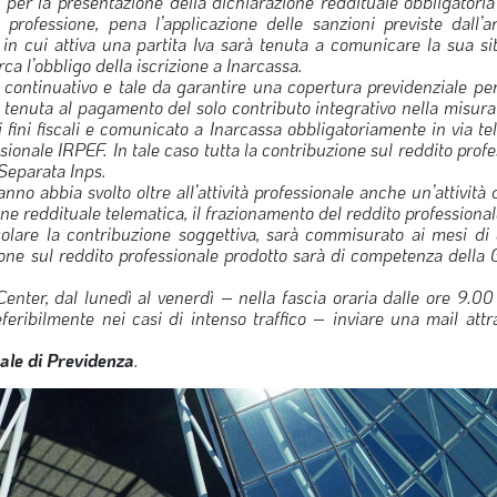
 per la presentazione della dichiarazione reddituale obbligatoria 
 professione, pena l’applicazione delle sanzioni previste dall’ar
 cui attiva una partita Iva sarà tenuta a comunicare la sua si
rca l’obbligo della iscrizione a Inarcassa.
continuativo e tale da garantire una copertura previdenziale per 
 tenuta al pagamento del solo contributo integrativo nella misur
i fini fiscali e comunicato a Inarcassa obbligatoriamente in via t
sionale IRPEF. In tale caso tutta la contribuzione sul reddito prof
Separata Inps.
no abbia svolto oltre all’attività professionale anche un’attività 
ne reddituale telematica, il frazionamento del reddito professional
lcolare la contribuzione soggettiva, sarà commisurato ai mesi di e
zione sul reddito professionale prodotto sarà di competenza della 
 Center, dal lunedì al venerdì – nella fascia oraria dalle ore 9.00
ribilmente nei casi di intenso traffico – inviare una mail attra
le di Previdenza
.