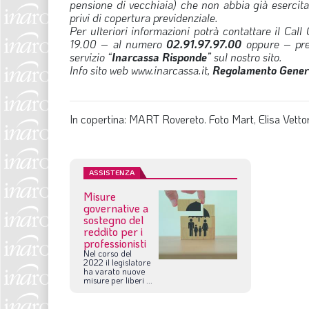
pensione di vecchiaia) che non abbia già esercitat
privi di copertura previdenziale.
Per ulteriori informazioni potrà contattare il Call
19.00 – al numero
02.91.97.97.00
oppure – prefe
servizio “
Inarcassa Risponde
” sul nostro sito.
Info sito web www.inarcassa.it,
Regolamento Genera
In copertina: MART Rovereto. Foto Mart, Elisa Vettor
ASSISTENZA
Misure
governative a
sostegno del
reddito per i
professionisti
Nel
corso
del
2022
il
legislatore
ha
varato
nuove
misure
per
liberi
...