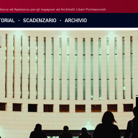
enza ed Assistenza per gli Ingegneri ed Architetti Liberi Professionisti
ORIAL
SCADENZARIO
ARCHIVIO