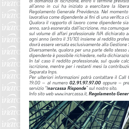
di domanda di iscrizione, entro il termine previsto
all’anno in cui ha iniziato a esercitare la libera
Regolamento Generale Previdenza. Nel momento in
lavorativa come dipendente ai fini di una verifica ci
Qualora il rapporto di lavoro come dipendente sia 
anno, sarà esonerata dall’iscrizione, ma comunque
sul volume di affari professionale IVA dichiarato a
ogni anno (entro il 31/10) insieme al reddito profes
dovrà essere versata esclusivamente alla Gestione 
Diversamente, qualora per una parte dello stesso an
dipendente è possibile richiedere, nella dichiarazio
In tal caso il reddito professionale, sul quale ca
iscrizione, mentre per i restanti mesi la contribu
Separata Inps.
Per ulteriori informazioni potrà contattare il Call
19.00 – al numero
02.91.97.97.00
oppure – prefe
servizio “I
narcassa Risponde
” sul nostro sito.
Info sito web www.inarcassa.it,
Regolamento Genera