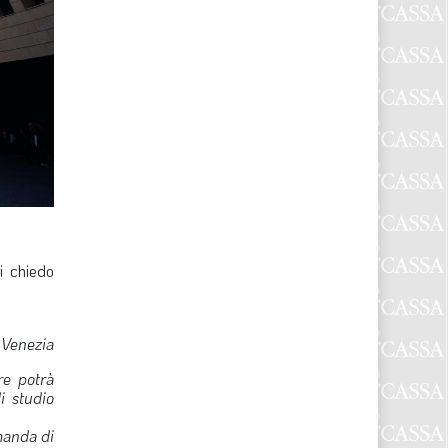
i chiedo
 Venezia
re potrà
i studio
manda di