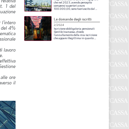
relativa
S
che
nel
2023,
avendo
percepito
t. 1 del
compensi
superiori
a
euro
100.000,00,
sono
fuoriuscito
dal
...
tuazione
Le domande degli iscritti
l’intero
2/2024
a del 4%
Iscrizione
obbligatoria
pensionati
Gentile
Inarcassa,
chiedo
elematica
l’annullamento
della
mia
iscrizione
essionale
che
appare
illegittima
in
quanto
...
di lavoro
e.
ffettiva
Gestione
 alle ore
verso il