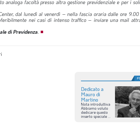
o analoga facoltà presso altra gestione previdenziale e per i soli
 Center, dal lunedì al venerdì – nella fascia oraria dalle ore 9.00
ribilmente nei casi di intenso traffico – inviare una mail attra
le di Previdenza
.
■
i
F
Dedicato a
Mauro di
Martino
Nota
introduttiva
Abbiamo
voluto
dedicare
questo
inserto
speciale
...