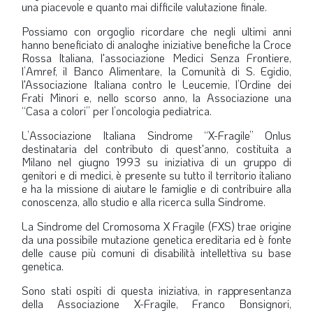
una piacevole e quanto mai difficile valutazione finale.
LA VIGNETTA DI EVASIO
Possiamo con orgoglio ricordare che negli ultimi anni
SPECIALE
hanno beneficiato di analoghe iniziative benefiche la Croce
Rossa Italiana, l'associazione Medici Senza Frontiere,
l’Amref, il Banco Alimentare, la Comunità di S. Egidio,
expand_more
CAMBIA NUMERO
l'Associazione Italiana contro le Leucemie, l’Ordine dei
Frati Minori e, nello scorso anno, la Associazione una
“Casa a colori” per l’oncologia pediatrica.
L’Associazione Italiana Sindrome “X-Fragile” Onlus
destinataria del contributo di quest'anno, costituita a
Milano nel giugno 1993 su iniziativa di un gruppo di
genitori e di medici, è presente su tutto il territorio italiano
e ha la missione di aiutare le famiglie e di contribuire alla
conoscenza, allo studio e alla ricerca sulla Sindrome.
La Sindrome del Cromosoma X Fragile (FXS) trae origine
da una possibile mutazione genetica ereditaria ed è fonte
delle cause più comuni di disabilità intellettiva su base
genetica.
Sono stati ospiti di questa iniziativa, in rappresentanza
della Associazione X-Fragile, Franco
Bonsignori,