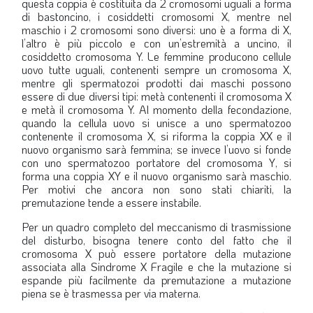
questa coppia è costituita da 2 cromosomi uguali a forma
di bastoncino, i cosiddetti cromosomi X, mentre nel
maschio i 2 cromosomi sono diversi: uno è a forma di X,
l’altro è più piccolo e con un’estremità a uncino, il
cosiddetto cromosoma Y. Le femmine producono cellule
uovo tutte uguali, contenenti sempre un cromosoma X,
mentre gli spermatozoi prodotti dai maschi possono
essere di due diversi tipi: metà contenenti il cromosoma X
e metà il cromosoma Y. Al momento della fecondazione,
quando la cellula uovo si unisce a uno spermatozoo
contenente il cromosoma X, si riforma la coppia XX e il
nuovo organismo sarà femmina; se invece l’uovo si fonde
con uno spermatozoo portatore del cromosoma Y, si
forma una coppia XY e il nuovo organismo sarà maschio.
Per motivi che ancora non sono stati chiariti, la
premutazione tende a essere instabile.
Per un quadro completo del meccanismo di trasmissione
del disturbo, bisogna tenere conto del fatto che il
cromosoma X può essere portatore della mutazione
associata alla Sindrome X Fragile e che la mutazione si
espande più facilmente da premutazione a mutazione
piena se è trasmessa per via materna.