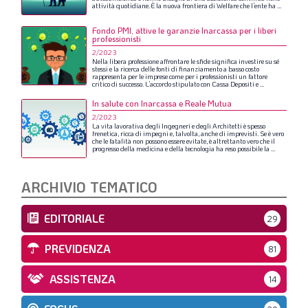
attività
quotidiane.
È
la
nuova
frontiera
di
Welfare
che
l’ente
ha
...
Fondo PMI, attive le garanzie Inarcassa per i liberi
professionisti
2/2023
Nella
libera
professione
affrontare
le
sfide
significa
investire
su
sé
stessi
e
la
ricerca
delle
fonti
di
finanziamento
a
basso
costo
rappresenta
per
le
imprese
come
per
i
professionisti
un
fattore
critico
di
successo.
L’accordo
stipulato
con
Cassa
Depositi
e
...
In salute con Inarcassa e Reale Mutua
2/2023
La
vita
lavorativa
degli
Ingegneri
e
degli
Architetti
è
spesso
frenetica,
ricca
di
impegni
e,
talvolta,
anche
di
imprevisti.
Se
è
vero
che
le
fatalità
non
possono
essere
evitate,
è
altrettanto
vero
che
il
progresso
della
medicina
e
della
tecnologia
ha
reso
possibile
la
...
ARCHIVIO TEMATICO
EDITORIALE
29
PREVIDENZA
81
ASSISTENZA
14