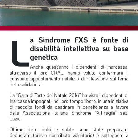
SOMMARIO
EDITORIALE
PREVIDENZA
L
FOCUS
a Sindrome FXS è fonte di
PROFESSIONE
disabilità intellettiva su base
genetica
TERZA PAGINA
Anche quest’anno i dipendenti di Inarcassa,
LE FOTO DEL FIL ROUGE
attraverso il loro CRAL, hanno voluto confermare il
consueto appuntamento natalizio di riflessione sul tema
IN QUESTO NUMERO
della solidarietà.
SCENARIO ECONOMICO
La “Gara di Torte del Natale 2016” ha visto i dipendenti di
Inarcassa impegnati, nel loro tempo libero, in una iniziativa
SPAZIO APERTO
di raccolta fondi da destinare in beneficienza a favore
GOVERNANCE
della Associazione Italiana Sindrome “X-Fragile” sez.
Lazio.
FONDAZIONE
Ottime torte dolci e salate sono state preparate,
ASSOCIAZIONI
degustate (previo contributo volontario) e sottoposte a