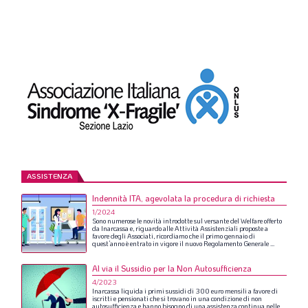
ASSISTENZA
Indennità ITA, agevolata la procedura di richiesta
1/2024
Sono
numerose
le
novità
introdotte
sul
versante
del
Welfare
offerto
da
Inarcassa
e,
riguardo
alle
Attività
Assistenziali
proposte
a
favore
degli
Associati,
ricordiamo
che
il
primo
gennaio
di
quest’anno
è
entrato
in
vigore
il
nuovo
Regolamento
Generale
...
Al via il Sussidio per la Non Autosufficienza
4/2023
Inarcassa
liquida
i
primi
sussidi
di
300
euro
mensili
a
favore
di
iscritti
e
pensionati
che
si
trovano
in
una
condizione
di
non
autosufficienza
e
hanno
bisogno
di
una
assistenza
continua
nelle