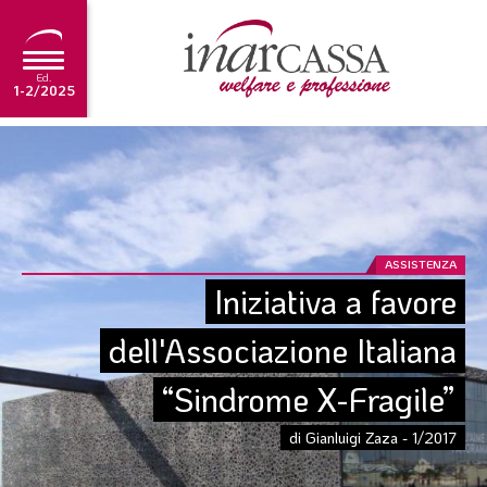
Ed.
1-2/2025
NEWS
EDITORIALE
TUTORIAL
ASSISTENZA
SCADENZARIO
Iniziativa a favore 
ARCHIVIO
dell'Associazione Italiana 
“Sindrome X-Fragile”
Ultima edizione
1-2/2025
di Gianluigi Zaza - 1/2017