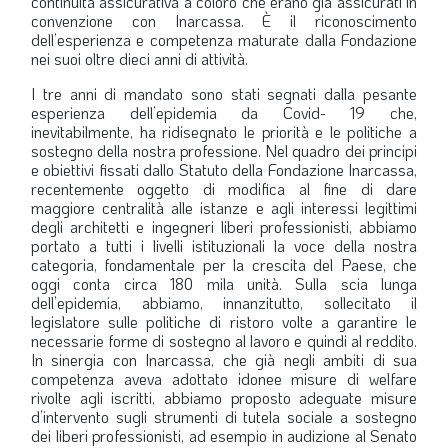
continuità assicurativa a coloro che erano già assicurati in
convenzione con Inarcassa. È il riconoscimento
dell’esperienza e competenza maturate dalla Fondazione
nei suoi oltre dieci anni di attività.
I tre anni di mandato sono stati segnati dalla pesante
esperienza dell’epidemia da Covid- 19 che,
inevitabilmente, ha ridisegnato le priorità e le politiche a
sostegno della nostra professione. Nel quadro dei principi
e obiettivi fissati dallo Statuto della Fondazione Inarcassa,
recentemente oggetto di modifica al fine di dare
maggiore centralità alle istanze e agli interessi legittimi
degli architetti e ingegneri liberi professionisti, abbiamo
portato a tutti i livelli istituzionali la voce della nostra
categoria, fondamentale per la crescita del Paese, che
oggi conta circa 180 mila unità. Sulla scia lunga
dell’epidemia, abbiamo, innanzitutto, sollecitato il
legislatore sulle politiche di ristoro volte a garantire le
necessarie forme di sostegno al lavoro e quindi al reddito.
In sinergia con Inarcassa, che già negli ambiti di sua
competenza aveva adottato idonee misure di welfare
rivolte agli iscritti, abbiamo proposto adeguate misure
d’intervento sugli strumenti di tutela sociale a sostegno
dei liberi professionisti, ad esempio in audizione al Senato