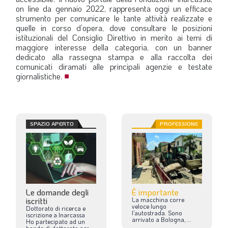
on line da gennaio 2022, rappresenta oggi un efficace
strumento per comunicare le tante attività realizzate e
quelle in corso d’opera, dove consultare le posizioni
istituzionali del Consiglio Direttivo in merito ai temi di
maggiore interesse della categoria, con un banner
dedicato alla rassegna stampa e alla raccolta dei
comunicati diramati alle principali agenzie e testate
giornalistiche.
■
SPAZIO APERTO
PROFESSIONE
Le domande degli
È importante
iscritti
La
macchina
corre
veloce
lungo
Dottorato
di
ricerca
e
l’autostrada.
Sono
iscrizione
a
Inarcassa
arrivato
a
Bologna,
...
Ho
partecipato
ad
un
bando
di
dottorato
per
...