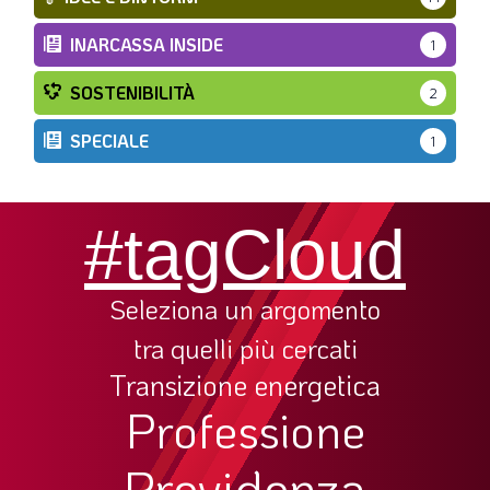
INARCASSA INSIDE
1
SOSTENIBILITÀ
2
SPECIALE
1
#tagCloud
Seleziona un argomento
tra quelli più cercati
Transizione energetica
Professione
Previdenza