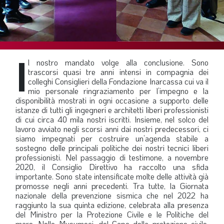
SOMMARIO
EDITORIALE
PREVIDENZA
I
FOCUS
l nostro mandato volge alla conclusione. Sono
trascorsi quasi tre anni intensi in compagnia dei
PROFESSIONE
colleghi Consiglieri della Fondazione Inarcassa cui va il
mio personale ringraziamento per l’impegno e la
TERZA PAGINA
disponibilità mostrati in ogni occasione a supporto delle
istanze di tutti gli ingegneri e architetti liberi professionisti
LE FOTO DEL FIL ROUGE
di cui circa 40 mila nostri iscritti. Insieme, nel solco del
IN QUESTO NUMERO
lavoro avviato negli scorsi anni dai nostri predecessori, ci
siamo impegnati per costruire un’agenda stabile a
SCENARIO ECONOMICO
sostegno delle principali politiche dei nostri tecnici liberi
professionisti. Nel passaggio di testimone, a novembre
SPAZIO APERTO
2020, il Consiglio Direttivo ha raccolto una sfida
importante. Sono state intensificate molte delle attività già
GOVERNANCE
promosse negli anni precedenti. Tra tutte, la Giornata
nazionale della prevenzione sismica che nel 2022 ha
FONDAZIONE
raggiunto la sua quinta edizione, celebrata alla presenza
del Ministro per la Protezione Civile e le Politiche del
ASSOCIAZIONI
mare, Nello Musumeci, del Capo della protezione civile,