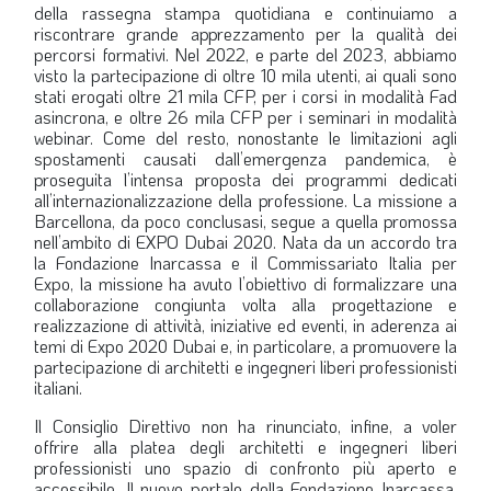
della rassegna stampa quotidiana e continuiamo a
riscontrare grande apprezzamento per la qualità dei
percorsi formativi. Nel 2022, e parte del 2023, abbiamo
visto la partecipazione di oltre 10 mila utenti, ai quali sono
stati erogati oltre 21 mila CFP, per i corsi in modalità Fad
asincrona, e oltre 26 mila CFP per i seminari in modalità
webinar. Come del resto, nonostante le limitazioni agli
spostamenti causati dall’emergenza pandemica, è
proseguita l’intensa proposta dei programmi dedicati
all’internazionalizzazione della professione. La missione a
Barcellona, da poco conclusasi, segue a quella promossa
nell’ambito di EXPO Dubai 2020. Nata da un accordo tra
la Fondazione Inarcassa e il Commissariato Italia per
Expo, la missione ha avuto l’obiettivo di formalizzare una
collaborazione congiunta volta alla progettazione e
realizzazione di attività, iniziative ed eventi, in aderenza ai
temi di Expo 2020 Dubai e, in particolare, a promuovere la
partecipazione di architetti e ingegneri liberi professionisti
italiani.
Il Consiglio Direttivo non ha rinunciato, infine, a voler
offrire alla platea degli architetti e ingegneri liberi
professionisti uno spazio di confronto più aperto e
accessibile. Il nuovo portale della Fondazione Inarcassa,