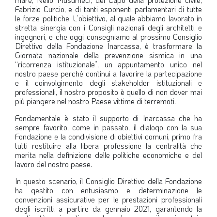
Fabrizio Curcio, e di tanti esponenti parlamentari di tutte
LA VIGNETTA DI EVASIO
le forze politiche. L’obiettivo, al quale abbiamo lavorato in
stretta sinergia con i Consigli nazionali degli architetti e
SPECIALE
ingegneri, e che oggi consegniamo al prossimo Consiglio
Direttivo della Fondazione Inarcassa, è trasformare la
Giornata nazionale della prevenzione sismica in una
expand_more
CAMBIA NUMERO
“ricorrenza istituzionale”, un appuntamento unico nel
nostro paese perché continui a favorire la partecipazione
e il coinvolgimento degli stakeholder istituzionali e
professionali, il nostro proposito è quello di non dover mai
più piangere nel nostro Paese vittime di terremoti.
Fondamentale è stato il supporto di Inarcassa che ha
sempre favorito, come in passato, il dialogo con la sua
Fondazione e la condivisione di obiettivi comuni, primo fra
tutti restituire alla libera professione la centralità che
merita nella definizione delle politiche economiche e del
lavoro del nostro paese.
In questo scenario, il Consiglio Direttivo della Fondazione
ha gestito con entusiasmo e determinazione le
convenzioni assicurative per le prestazioni professionali
degli iscritti a partire da gennaio 2021, garantendo la