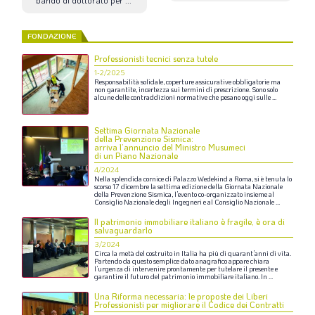
FONDAZIONE
Professionisti tecnici senza tutele
1-2/2025
Responsabilità
solidale,
coperture
assicurative
obbligatorie
ma
non
garantite,
incertezza
sui
termini
di
prescrizione.
Sono
solo
alcune
delle
contraddizioni
normative
che
pesano
oggi
sulle
...
Settima Giornata Nazionale
della Prevenzione Sismica:
arriva l’annuncio del Ministro Musumeci
di un Piano Nazionale
4/2024
Nella
splendida
cornice
di
Palazzo
Wedekind
a
Roma,
si
è
tenuta
lo
scorso
17
dicembre
la
settima
edizione
della
Giornata
Nazionale
della
Prevenzione
Sismica,
l’evento
co-organizzato
insieme
al
Consiglio
Nazionale
degli
Ingegneri
e
al
Consiglio
Nazionale
...
Il patrimonio immobiliare italiano è fragile, è ora di
salvaguardarlo
3/2024
Circa
la
metà
del
costruito
in
Italia
ha
più
di
quarant’anni
di
vita.
Partendo
da
questo
semplice
dato
anagrafico
appare
chiara
l’urgenza
di
intervenire
prontamente
per
tutelare
il
presente
e
garantire
il
futuro
del
patrimonio
immobiliare
italiano.
In
...
Una Riforma necessaria: le proposte dei Liberi
Professionisti per migliorare il Codice dei Contratti