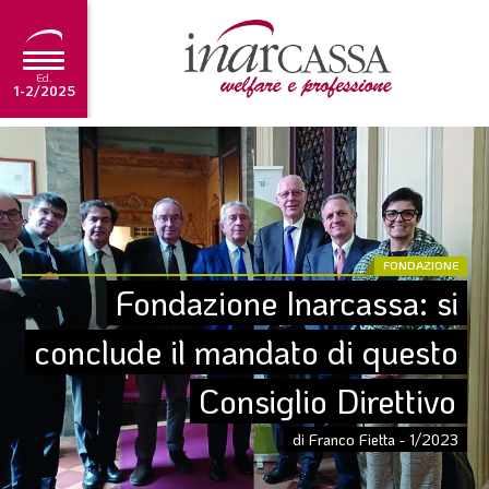
Ed.
1-2/2025
NEWS
EDITORIALE
TUTORIAL
FONDAZIONE
SCADENZARIO
Fondazione Inarcassa: si 
ARCHIVIO
conclude il mandato di questo 
Consiglio Direttivo
Ultima edizione
1-2/2025
di Franco Fietta - 1/2023