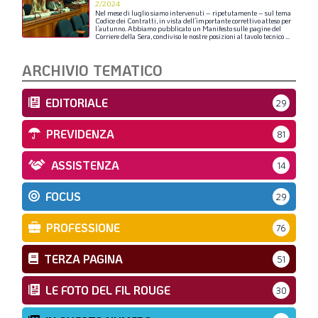
2/2024
Nel
mese
di
luglio
siamo
intervenuti
–
ripetutamente
–
sul
tema
Codice
dei
Contratti,
in
vista
dell’importante
correttivo
atteso
per
l’autunno.
Abbiamo
pubblicato
un
Manifesto
sulle
pagine
del
Corriere
della
Sera,
condiviso
le
nostre
posizioni
al
tavolo
tecnico
...
ARCHIVIO TEMATICO
EDITORIALE
29
PREVIDENZA
81
ASSISTENZA
14
FOCUS
29
PROFESSIONE
76
TERZA PAGINA
51
LE FOTO DEL FIL ROUGE
30