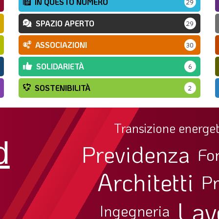
IN QUESTO NUMERO
29
SPAZIO APERTO
29
ASSOCIAZIONI
30
SOLIDARIETÀ
6
SOSTENIBILITÀ
2
Transizione energet
d
Previdenza
Fo
Architetti
Pr
Lav
Ingegneria