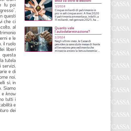
sfida va oltre le elezioni
S
e fu poi
3/2024
gresso”,
Cinque
miliardi
di
patrimonio
in
più
in
soli
cinque
anni.
A
fine
2020
in questi
il
patrimonio
ammontava,
infatti,
a
11
miliardi,
nel
gennaio
2025,
ha
...
i che ci
olto, al
Quanto vale
l’autodeterminazione?
atrimonio
erni e le
2/2024
Negli
ultimi
mesi,
le
Casse
di
 il ruolo
previdenza
sono
state
messe
di
fronte
all’ennesimo
provvedimento
che
i liberi
minaccia
ancora
la
loro
autonomia:
...
u questa
la tutela
 servizi,
arie e di
come noi,
li sì, in
to. Siamo
e e
know
o tutti i
abilità e
uturo dei