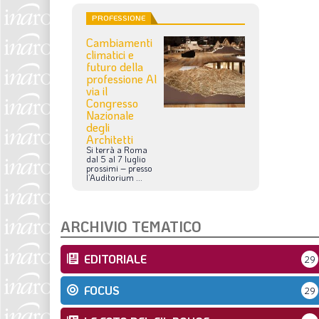
PROFESSIONE
Cambiamenti
climatici e
futuro della
professione Al
via il
Congresso
Nazionale
degli
Architetti
Si
terrà
a
Roma
dal
5
al
7
luglio
prossimi
–
presso
l’Auditorium
...
ARCHIVIO TEMATICO
EDITORIALE
29
FOCUS
29