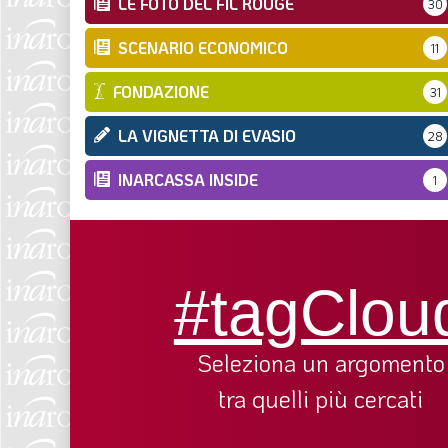
LE FOTO DEL FIL ROUGE
30
SCENARIO ECONOMICO
11
FONDAZIONE
31
LA VIGNETTA DI EVASIO
28
INARCASSA INSIDE
1
#tagClou
Seleziona un argomento
tra quelli più cercati