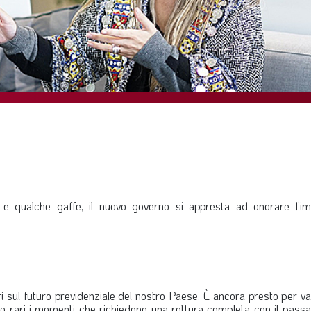
e qualche gaffe, il nuovo governo si appresta ad onorare l’i
ri sul futuro previdenziale del nostro Paese. È ancora presto per va
ono rari i momenti che richiedono una rottura completa con il pass