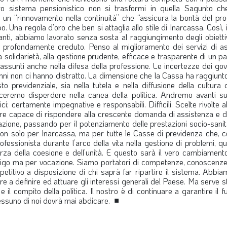
ro sistema pensionistico non si trasformi in quella Sagunto ch
un “rinnovamento nella continuità” che “assicura la bontà del pro
na regola d’oro che ben si attaglia allo stile di Inarcassa. Così, 
nti, abbiamo lavorato senza sosta al raggiungimento degli obiettiv
e profondamente creduto. Penso al miglioramento dei servizi di asc
alla solidarietà, alla gestione prudente, efficace e trasparente di un p
 assunti anche nella difesa della professione. Le incertezze dei gov
nni non ci hanno distratto. La dimensione che la Cassa ha raggiunto,
revidenziale, sia nella tutela e nella diffusione della cultura de
lasceremo disperdere nella canea della politica. Andremo avanti s
 certamente impegnative e responsabili. Difficili. Scelte rivolte al
fare capace di rispondere alla crescente domanda di assistenza e di
azione, passando per il potenziamento delle prestazioni socio-sanit
i non solo per Inarcassa, ma per tutte le Casse di previdenza che, 
sionista durante l’arco della vita nella gestione di problemi, quel
 forza della coesione e dell’unità. E questo sarà il vero cambiamen
 obbligo ma per vocazione. Siamo portatori di competenze, conoscenz
titivo a disposizione di chi saprà far ripartire il sistema. Abbiam
 a definire ed attuare gli interessi generali del Paese. Ma serve st
 e il compito della politica. Il nostro è di continuare a garantire il f
, nessuno di noi dovrà mai abdicare.
■