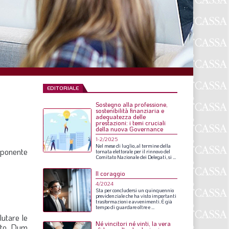
F
P
T
L
EDITORIALE
Sostegno alla professione,
I
sostenibilità finanziaria e
adeguatezza delle
prestazioni: i temi cruciali
S
della nuova Governance
1-2/2025
S
Nel
mese
di
luglio,
al
termine
della
mponente
tornata
elettorale
per
il
rinnovo
del
Comitato
Nazionale
dei
Delegati,
si
...
Il coraggio
F
4/2024
Sta
per
concludersi
un
quinquennio
A
previdenziale
che
ha
visto
importanti
trasformazioni
e
avvenimenti.
È
già
tempo
di
guardare
oltre
e
...
L
lutare le
Né vincitori né vinti, la vera
ato. Dum