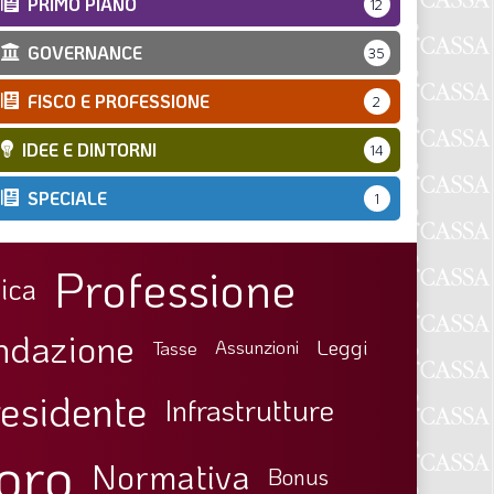
PRIMO PIANO
12
GOVERNANCE
35
FISCO E PROFESSIONE
2
IDEE E DINTORNI
14
SPECIALE
1
Professione
ica
ndazione
Leggi
Tasse
Assunzioni
esidente
Infrastrutture
oro
Normativa
Bonus