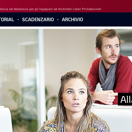
enza ed Assistenza per gli Ingegneri ed Architetti Liberi Professionisti
ORIAL
SCADENZARIO
ARCHIVIO
Al