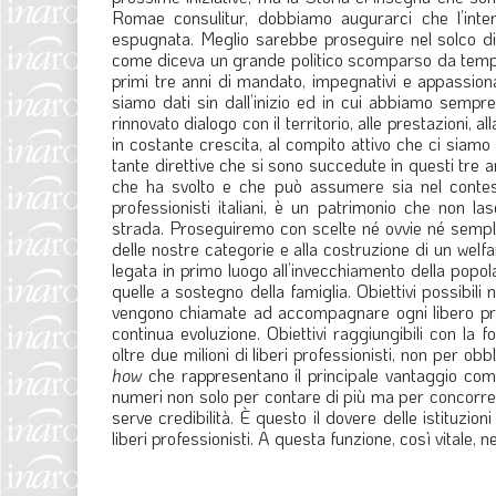
Romae consulitur, dobbiamo augurarci che l’inte
espugnata. Meglio sarebbe proseguire nel solco di 
come diceva un grande politico scomparso da tempo. U
primi tre anni di mandato, impegnativi e appassiona
siamo dati sin dall’inizio ed in cui abbiamo sempr
rinnovato dialogo con il territorio, alle prestazioni, 
in costante crescita, al compito attivo che ci siamo
tante direttive che si sono succedute in questi tre a
che ha svolto e che può assumere sia nel contesto p
professionisti italiani, è un patrimonio che non 
strada. Proseguiremo con scelte né ovvie né semplici;
delle nostre categorie e alla costruzione di un wel
legata in primo luogo all’invecchiamento della popol
quelle a sostegno della famiglia. Obiettivi possibil
vengono chiamate ad accompagnare ogni libero profes
continua evoluzione. Obiettivi raggiungibili con la
oltre due milioni di liberi professionisti, non per
how
che rappresentano il principale vantaggio compe
numeri non solo per contare di più ma per concorrere
serve credibilità. È questo il dovere delle istituzioni
liberi professionisti. A questa funzione, così vitale