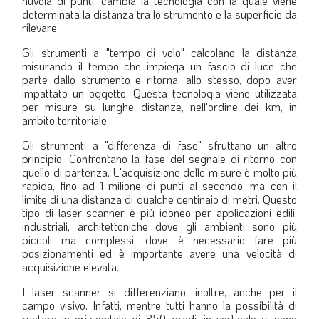
nuvola di punti, cambia la tecnologia con la quale viene
determinata la distanza tra lo strumento e la superficie da
rilevare.
Gli strumenti a "tempo di volo" calcolano la distanza
misurando il tempo che impiega un fascio di luce che
parte dallo strumento e ritorna, allo stesso, dopo aver
impattato un oggetto. Questa tecnologia viene utilizzata
per misure su lunghe distanze, nell'ordine dei km, in
ambito territoriale.
Gli strumenti a "differenza di fase" sfruttano un altro
principio. Confrontano la fase del segnale di ritorno con
quello di partenza. L'acquisizione delle misure è molto più
rapida, fino ad 1 milione di punti al secondo, ma con il
limite di una distanza di qualche centinaio di metri. Questo
tipo di laser scanner è più idoneo per applicazioni edili,
industriali, architettoniche dove gli ambienti sono più
piccoli ma complessi, dove è necessario fare più
posizionamenti ed è importante avere una velocità di
acquisizione elevata.
I laser scanner si differenziano, inoltre, anche per il
campo visivo. Infatti, mentre tutti hanno la possibilità di
ruotare in orizzontale di 350 gradi, in verticale ci sono