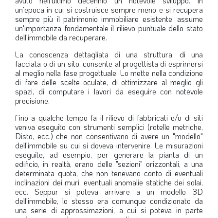
avuto nell'ultimo decennio un notevole sviluppo. In
un'epoca in cui si costruisce sempre meno e si recupera
sempre più il patrimonio immobiliare esistente, assume
un'importanza fondamentale il rilievo puntuale dello stato
dell'immobile da recuperare.
La conoscenza dettagliata di una struttura, di una
facciata o di un sito, consente al progettista di esprimersi
al meglio nella fase progettuale. Lo mette nella condizione
di fare delle scelte oculate, di ottimizzare al meglio gli
spazi, di computare i lavori da eseguire con notevole
precisione.
Fino a qualche tempo fa il rilievo di fabbricati e/o di siti
veniva eseguito con strumenti semplici (rotelle metriche,
Disto, ecc.) che non consentivano di avere un "modello"
dell'immobile su cui si doveva intervenire. Le misurazioni
eseguite, ad esempio, per generare la pianta di un
edificio, in realtà, erano delle "sezioni" orizzontali, a una
determinata quota, che non tenevano conto di eventuali
inclinazioni dei muri, eventuali anomalie statiche dei solai,
ecc. Seppur si poteva arrivare a un modello 3D
dell'immobile, lo stesso era comunque condizionato da
una serie di approssimazioni, a cui si poteva in parte