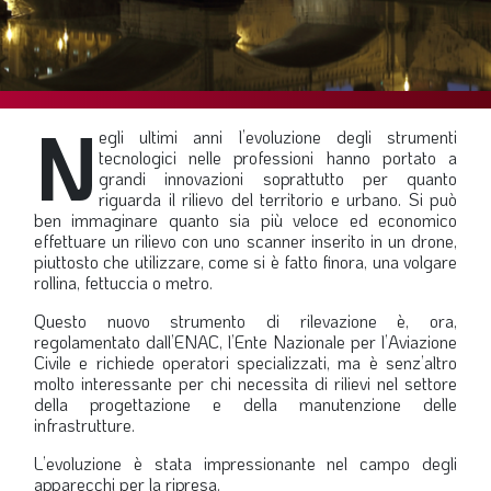
SOMMARIO
EDITORIALE
PREVIDENZA
N
FOCUS
egli ultimi anni l’evoluzione degli strumenti
tecnologici nelle professioni hanno portato a
PROFESSIONE
grandi innovazioni soprattutto per quanto
riguarda il rilievo del territorio e urbano. Si può
TERZA PAGINA
ben immaginare quanto sia più veloce ed economico
effettuare un rilievo con uno scanner inserito in un drone,
LE FOTO DEL FIL ROUGE
piuttosto che utilizzare, come si è fatto finora, una volgare
IN QUESTO NUMERO
rollina, fettuccia o metro.
Questo nuovo strumento di rilevazione è, ora,
SCENARIO ECONOMICO
regolamentato dall’ENAC, l’Ente Nazionale per l’Aviazione
SPAZIO APERTO
Civile e richiede operatori specializzati, ma è senz’altro
molto interessante per chi necessita di rilievi nel settore
GOVERNANCE
della progettazione e della manutenzione delle
infrastrutture.
FONDAZIONE
L’evoluzione è stata impressionante nel campo degli
ASSOCIAZIONI
apparecchi per la ripresa.