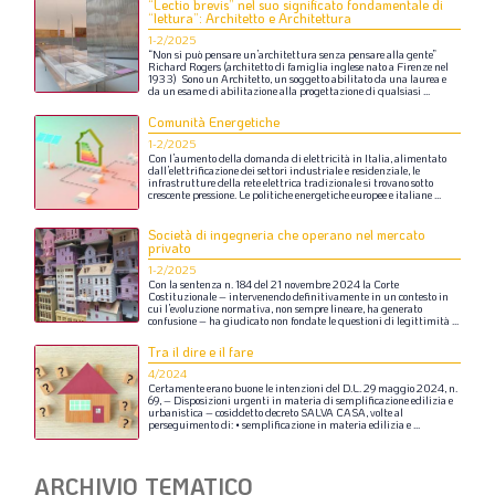
“Lectio brevis” nel suo significato fondamentale di
“lettura”: Architetto e Architettura
1-2/2025
“Non
si
può
pensare
un’architettura
senza
pensare
alla
gente”
Richard
Rogers
(architetto
di
famiglia
inglese
nato
a
Firenze
nel
1933)
Sono
un
Architetto,
un
soggetto
abilitato
da
una
laurea
e
da
un
esame
di
abilitazione
alla
progettazione
di
qualsiasi
...
Comunità Energetiche
1-2/2025
Con
l’aumento
della
domanda
di
elettricità
in
Italia,
alimentato
dall’elettrificazione
dei
settori
industriale
e
residenziale,
le
infrastrutture
della
rete
elettrica
tradizionale
si
trovano
sotto
crescente
pressione.
Le
politiche
energetiche
europee
e
italiane
...
Società di ingegneria che operano nel mercato
privato
1-2/2025
Con
la
sentenza
n.
184
del
21
novembre
2024
la
Corte
Costituzionale
–
intervenendo
definitivamente
in
un
contesto
in
cui
l’evoluzione
normativa,
non
sempre
lineare,
ha
generato
confusione
–
ha
giudicato
non
fondate
le
questioni
di
legittimità
...
Tra il dire e il fare
4/2024
Certamente
erano
buone
le
intenzioni
del
D.L.
29
maggio
2024,
n.
69,
–
Disposizioni
urgenti
in
materia
di
semplificazione
edilizia
e
urbanistica
–
cosiddetto
decreto
SALVA
CASA,
volte
al
perseguimento
di:
•
semplificazione
in
materia
edilizia
e
...
ARCHIVIO TEMATICO