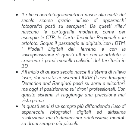
LA VIGNETTA DI EVASIO
Il rilievo aerofotogrammetrico nasce alla metà del
SPECIALE
secolo scorso grazie all’uso di apparecchi
fotografici posti su aeroplani. Da questi rilievi
nascono le cartografie moderne, come per
expand_more
CAMBIA NUMERO
esempio le CTR, le Carte Tecniche Regionali e le
ortofoto. Segue il passaggio al digitale, con i DTM,
i Modelli Digitali del Terreno, e con la
sovrapposizione di questi ultimi con le ortofoto si
crearono i primi modelli realistici del territorio in
3D.
All’inizio di questo secolo nasce il sistema di rilievo
laser, dando vita ai sistemi LIDAR (Laser Imaging
Detection and Ranging) posti su aerei o elicotteri,
ma oggi si posizionano sui droni professionali. Con
questo sistema si raggiunge una precisione mai
vista prima.
In questi anni si va sempre più diffondendo l’uso di
apparecchi fotografici digitali ad altissima
risoluzione, ma di dimensioni ridottissime, montati
su droni sempre più piccoli.