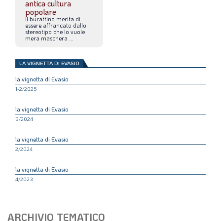
antica cultura
popolare
Il
burattino
merita
di
essere
affrancato
dallo
stereotipo
che
lo
vuole
mera
maschera
...
LA VIGNETTA DI EVASIO
la vignetta di Evasio
1-2/2025
la vignetta di Evasio
3/2024
la vignetta di Evasio
2/2024
la vignetta di Evasio
4/2023
ARCHIVIO TEMATICO