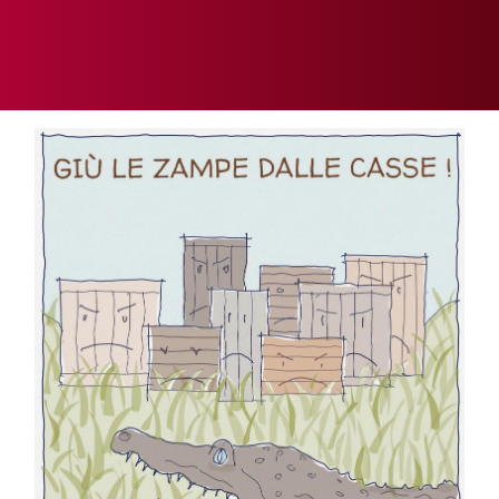
SOMMARIO
EDITORIALE
PREVIDENZA
FOCUS
PROFESSIONE
TERZA PAGINA
LE FOTO DEL FIL ROUGE
IN QUESTO NUMERO
SCENARIO ECONOMICO
SPAZIO APERTO
GOVERNANCE
FONDAZIONE
ASSOCIAZIONI