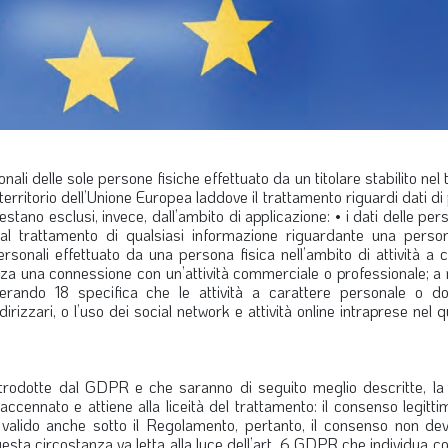
ali delle sole persone fisiche effettuato da un titolare stabilito nel t
 territorio dell’Unione Europea laddove il trattamento riguardi dati d
. Restano esclusi, invece, dall’ambito di applicazione: • i dati delle pe
 al trattamento di qualsiasi informazione riguardante una person
 personali effettuato da una persona fisica nell’ambito di attività a 
a una connessione con un’attività commerciale o professionale; a
erando 18 specifica che le attività a carattere personale o d
zzari, o l’uso dei social network e attività online intraprese nel 
 introdotte dal GDPR e che saranno di seguito meglio descritte, la
accennato e attiene alla liceità del trattamento: il consenso legit
a valido anche sotto il Regolamento, pertanto, il consenso non de
esta circostanza va letta alla luce dell’art. 6 GDPR che individua 