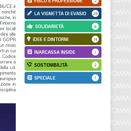
FISCO E PROFESSIONE
2
/46/CE è
” nonché
LA VIGNETTA DI EVASIO
28
siche, in
l’interno
SOLIDARIETÀ
6
ni locali
dire alle
IDEE E DINTORNI
 del GDPR
14
n rinvio
ti in cui
INARCASSA INSIDE
1
. Codice
correre a
SOSTENIBILITÀ
2
ella cd.
cepimento
SPECIALE
e europea
1
zione in
sciplina