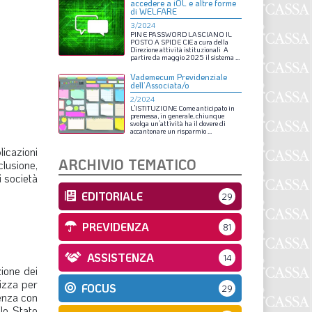
accedere a iOL e altre forme
S
di WELFARE
3/2024
PIN
E
PASSWORD
LASCIANO
IL
POSTO A
SPID
E
CIE
a
cura
della
Direzione
attività
istituzionali
A
partire
da
maggio
2025
il
sistema
...
Vademecum Previdenziale
dell’Associata/o
2/2024
L’ISTITUZIONE
Come
anticipato
in
premessa,
in
generale,
chiunque
svolga
un’attività
ha
il
dovere
di
accantonare
un
risparmio
...
licazioni
ARCHIVIO TEMATICO
clusione,
 società
EDITORIALE
29
PREVIDENZA
81
ASSISTENZA
14
ione dei
rizza per
FOCUS
29
denza con
lo Stato