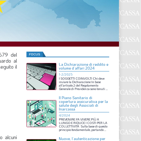
F
P
T
L
/679 del
FOCUS
uardo al
La Dichiarazione di reddito e
I
eguito il
volume d’affari 2024
1-2/2025
S
I
SOGGETTI
COINVOLTI
Chi
deve
inviare
la
Dichiarazione
In
base
all’articolo
2
del
Regolamento
S
Generale
di
Previdenza
sono
tenuti
...
Il Piano Sanitario di
copertura assicurativa per la
salute degli Associati di
Inarcassa
F
4/2024
PREVENIRE
FA
VIVERE
PIÙ
A
A
LUNGO
E
RIDUCE
I
COSTI
PER
LA
COLLETTIVITÀ
Sulla
base
di
questo
principio
fondamentale,
portando
...
L
o alcuni
Nuove, l’autenticazione per