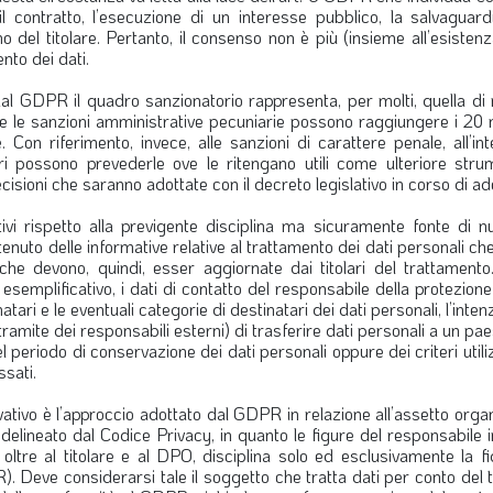
il contratto, l’esecuzione di un interesse pubblico, la salvaguard
mo del titolare. Pertanto, il consenso non è più (insieme all’esisten
nto dei dati.
 dal GDPR il quadro sanzionatorio rappresenta, per molti, quella d
che le sanzioni amministrative pecuniarie possono raggiungere i 20 m
 Con riferimento, invece, alle sanzioni di carattere penale, all’in
i possono prevederle ove le ritengano utili come ulteriore stru
isioni che saranno adottate con il decreto legislativo in corso di ad
vi rispetto alla previgente disciplina ma sicuramente fonte di 
ntenuto delle informative relative al trattamento dei dati personali c
he devono, quindi, esser aggiornate dai titolari del trattamento.
o esemplificativo, i dati di contatto del responsabile della protezione
tari e le eventuali categorie di destinatari dei dati personali, l’inten
tramite dei responsabili esterni) di trasferire dati personali a un pa
l periodo di conservazione dei dati personali oppure dei criteri utili
ssati.
tivo è l’approccio adottato dal GDPR in relazione all’assetto orga
 delineato dal Codice Privacy, in quanto le figure del responsabile 
 oltre al titolare e al DPO, disciplina solo ed esclusivamente la f
 Deve considerarsi tale il soggetto che tratta dati per conto del t