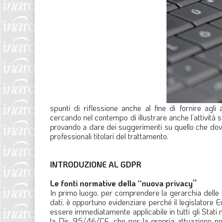
spunti di riflessione anche al fine di fornire agli
cercando nel contempo di illustrare anche l’attività
provando a dare dei suggerimenti su quello che dovrebb
professionali titolari del trattamento.
INTRODUZIONE AL GDPR
Le fonti normative della “nuova privacy”
In primo luogo, per comprendere la gerarchia delle 
dati, è opportuno evidenziare perché il legislator
essere immediatamente applicabile in tutti gli Stati
la Dir. 95/46/CE, che per la propria attuazione n