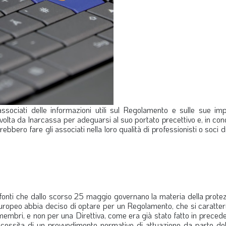
 associati delle informazioni utili sul Regolamento e sulle sue imp
 svolta da Inarcassa per adeguarsi al suo portato precettivo e, in con
ero fare gli associati nella loro qualità di professionisti o soci di
fonti che dallo scorso 25 maggio governano la materia della protez
e Europeo abbia deciso di optare per un Regolamento, che si caratte
 membri, e non per una Direttiva, come era già stato fatto in prece
ecessita di un provvedimento normativo di attuazione da parte del