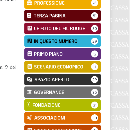
PROFESSIONE
76
TERZA PAGINA
51
LE FOTO DEL FIL ROUGE
30
IN QUESTO NUMERO
29
PRIMO PIANO
12
SCENARIO ECONOMICO
n. 9 del
11
SPAZIO APERTO
29
GOVERNANCE
35
FONDAZIONE
31
ASSOCIAZIONI
30