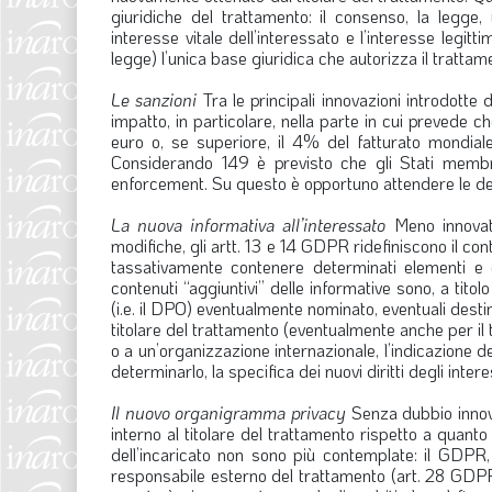
giuridiche del trattamento: il consenso, la legge, 
interesse vitale dell’interessato e l’interesse legitti
legge) l’unica base giuridica che autorizza il trattame
Le sanzioni
Tra le principali innovazioni introdotte
impatto, in particolare, nella parte in cui prevede 
euro o, se superiore, il 4% del fatturato mondiale.
Considerando 149 è previsto che gli Stati membr
enforcement. Su questo è opportuno attendere le dec
La nuova informativa all’interessato
Meno innovati
modifiche, gli artt. 13 e 14 GDPR ridefiniscono il co
tassativamente contenere determinati elementi e c
contenuti “aggiuntivi” delle informative sono, a titol
(i.e. il DPO) eventualmente nominato, eventuali destina
titolare del trattamento (eventualmente anche per il 
o a un’organizzazione internazionale, l’indicazione de
determinarlo, la specifica dei nuovi diritti degli intere
Il nuovo organigramma privacy
Senza dubbio innova
interno al titolare del trattamento rispetto a quanto
dell’incaricato non sono più contemplate: il GDPR,
responsabile esterno del trattamento (art. 28 GDPR).