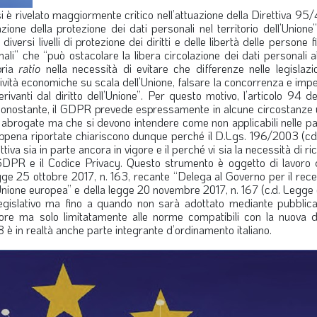
è rivelato maggiormente critico nell’attuazione della Direttiva 95
zione della protezione dei dati personali nel territorio dell’Unione
versi livelli di protezione dei diritti e delle libertà delle persone fi
nali” che “può ostacolare la libera circolazione dei dati personali al
pria
ratio
nella necessità di evitare che differenze nelle legislazio
tività economiche su scala dell’Unione, falsare la concorrenza e impe
derivanti dal diritto dell’Unione”. Per questo motivo, l’articolo 94
nostante, il GDPR prevede espressamente in alcune circostanze u
abrogate ma che si devono intendere come non applicabili nelle par
appena riportate chiariscono dunque perché il D.Lgs. 196/2003 (cd
tiva sia in parte ancora in vigore e il perché vi sia la necessità di ri
DPR e il Codice Privacy. Questo strumento è oggetto di lavoro d
legge 25 ottobre 2017, n. 163, recante “Delega al Governo per il re
dell’Unione europea” e della legge 20 novembre 2017, n. 167 (c.d. Legg
gislativo ma fino a quando non sarà adottato mediante pubblica
igore ma solo limitatamente alle norme compatibili con la nuova di
 è in realtà anche parte integrante d’ordinamento italiano.