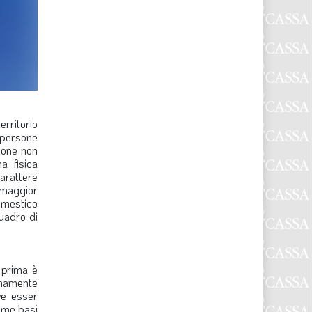
erritorio
i persone
rsone non
a fisica
carattere
 maggior
omestico
quadro di
 prima è
timamente
ve esser
come basi