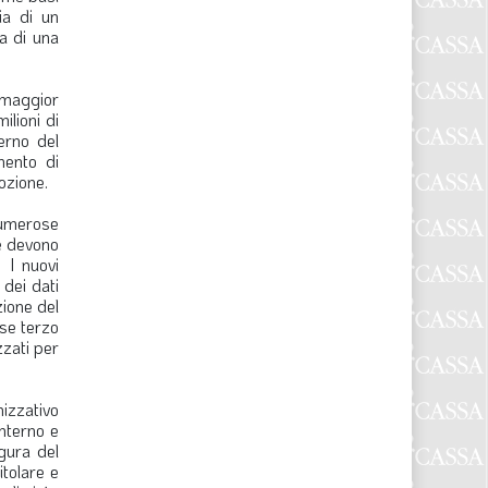
ia di un
za di una
i maggior
ilioni di
terno del
mento di
ozione.
numerose
he devono
 I nuovi
 dei dati
zione del
ese terzo
zzati per
nizzativo
interno e
igura del
itolare e