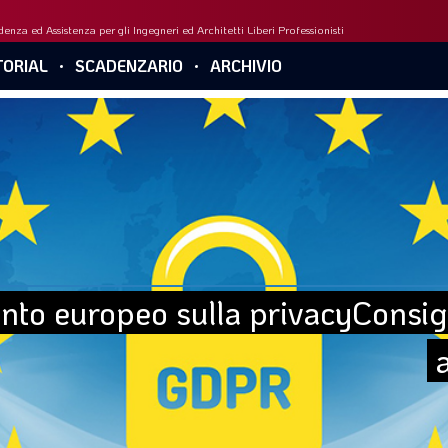
enza ed Assistenza per gli Ingegneri ed Architetti Liberi Professionisti
ORIAL
SCADENZARIO
ARCHIVIO
to europeo sulla privacyConsigli 