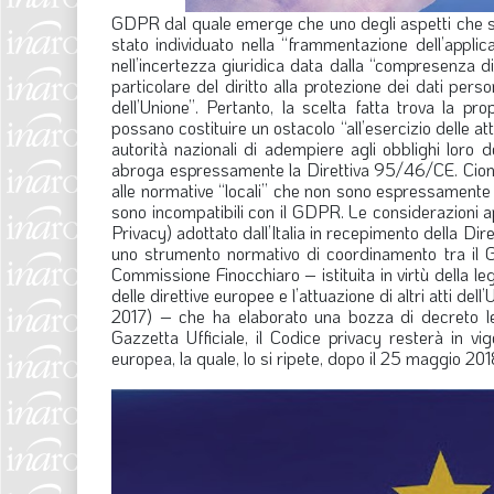
GDPR dal quale emerge che uno degli aspetti che si 
stato individuato nella “frammentazione dell’applica
nell’incertezza giuridica data dalla “compresenza di di
particolare del diritto alla protezione dei dati perso
dell’Unione”. Pertanto, la scelta fatta trova la pro
possano costituire un ostacolo “all’esercizio delle at
autorità nazionali di adempiere agli obblighi loro 
abroga espressamente la Direttiva 95/46/CE. Ciono
alle normative “locali” che non sono espressamente 
sono incompatibili con il GDPR. Le considerazioni 
Privacy) adottato dall’Italia in recepimento della Diret
uno strumento normativo di coordinamento tra il G
Commissione Finocchiaro – istituita in virtù della 
delle direttive europee e l’attuazione di altri atti 
2017) – che ha elaborato una bozza di decreto le
Gazzetta Ufficiale, il Codice privacy resterà in v
europea, la quale, lo si ripete, dopo il 25 maggio 2018