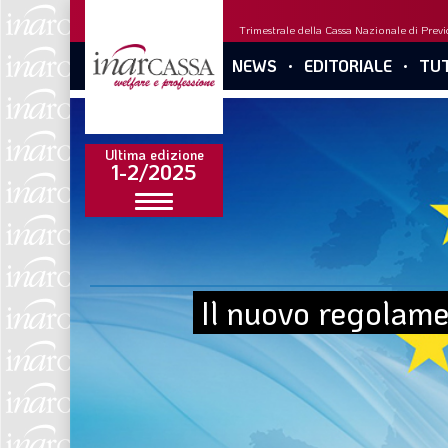
Trimestrale della Cassa Nazionale di Previd
NEWS
EDITORIALE
TUT
Ultima edizione
1-2/2025
Il nuovo regolamen