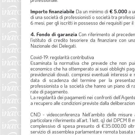
Importo finanziabile
Da un minimo di
€ 5.000
a u
di una società di professionisti o società tra profes
6 mesi, per gli iscritti in possesso dei requisiti per il 
4. Fondo di garanzia
Con riferimento al precedent
l’istituto di credito tesoriere da finanziare con u
Nazionale dei Delegati.
Covid-19: regolarità contributiva
Esaminata la normativa che prevede che non può 
economico che ha ottemperato ai suoi obblighi pag
previdenziali dovuti, compresi eventuali interessi e
data di scadenza del termine per la presentaz
professionista o la società che hanno un piano di r
rate di pagamento.
La regolarità dei pagamenti nei confronti dell’Agent
a recupero alle condizioni previste dalla deliberazio
CND - videoconferenza
Nell’ambito delle misure 
particolare riferimento all’art. 1 lett. q) del DPCM 
complessivo di spesa presunto di €35.000,00 oltre 
servizio di assemblea parlamentare remota basata s