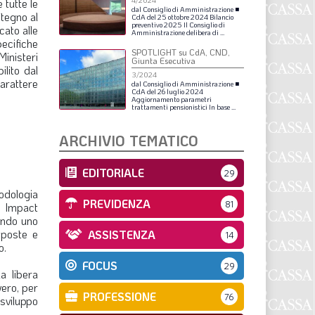
tutte le
4/2024
S
dal
Consiglio
di
Amministrazione
■
stegno al
CdA
del
25
ottobre
2024
Bilancio
preventivo
2025
Il
Consiglio
di
cato alle
Amministrazione
delibera
di
...
ecifiche
SPOTLIGHT su CdA, CND,
Ministeri
Giunta Esecutiva
ilito dal
3/2024
arattere
dal
Consiglio
di
Amministrazione
■
CdA
del
26
luglio
2024
Aggiornamento
parametri
trattamenti
pensionistici
In
base
...
ARCHIVIO TEMATICO
EDITORIALE
29
odologia
PREVIDENZA
81
ss Impact
nendo uno
sposte e
ASSISTENZA
14
o.
FOCUS
29
a libera
vero, per
PROFESSIONE
76
sviluppo