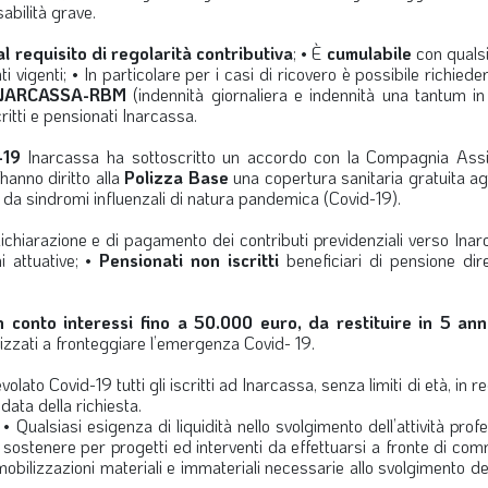
sabilità grave.
l requisito di regolarità contributiva
; • È
cumulabile
con qualsi
i vigenti; • In particolare per i casi di ricovero è possibile richied
a INARCASSA-RBM
(indennità giornaliera e indennità una tantum in
ritti e pensionati Inarcassa.
-19
Inarcassa ha sottoscritto un accordo con la Compagnia Assi
hanno diritto alla
Polizza Base
una copertura sanitaria gratuita ag
ti da sindromi influenzali di natura pandemica (Covid-19).
dichiarazione e di pagamento dei contributi previdenziali verso Inar
i attuative; •
Pensionati non iscritti
beneficiari di pensione dire
n conto interessi fino a 50.000 euro, da restituire in 5 an
alizzati a fronteggiare l’emergenza Covid- 19.
to Covid-19 tutti gli iscritti ad Inarcassa, senza limiti di età, in r
a data della richiesta.
Qualsiasi esigenza di liquidità nello svolgimento dell’attività prof
a sostenere per progetti ed interventi da effettuarsi a fronte di co
mobilizzazioni materiali e immateriali necessarie allo svolgimento dell