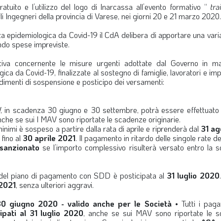
atuito e l’utilizzo del logo di Inarcassa all’evento formativo “
tr
li Ingegneri della provincia di Varese, nei giorni 20 e 21 marzo 2020.
 epidemiologica da Covid-19 il CdA delibera di apportare una varia
ondo spese impreviste.
iva concernente le misure urgenti adottate dal Governo in ma
a da Covid-19, finalizzate al sostegno di famiglie, lavoratori e im
vedimenti di sospensione e posticipo dei versamenti:
V, in scadenza 30 giugno e 30 settembre, potrà essere effettuat
he se sui I MAV sono riportate le scadenze originarie.
inimi è sospeso a partire dalla rata di aprile e riprenderà dal
31 ag
 fino al
30 aprile 2021
. Il pagamento in ritardo delle singole rate d
sanzionato
se l’importo complessivo risulterà versato entro la 
del piano di pagamento con SDD è posticipata al
31 luglio 2020
2021
, senza ulteriori aggravi.
 30 giugno 2020 - valido anche per le Società
• Tutti i paga
ipati al 31 luglio 2020
, anche se sui MAV sono riportate le 