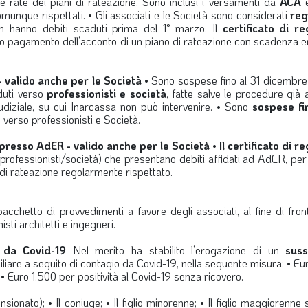
e rate dei piani di rateazione. Sono inclusi i versamenti da
ACA
omunque rispettati. • Gli associati e le Società sono considerati
reg
on hanno debiti scaduti prima del 1° marzo. Il
certificato di re
to pagamento dell’acconto di un piano di rateazione con scadenza en
- valido anche per le Società
• Sono sospese fino al 31 dicembre
duti verso
professionisti e società
, fatte salve le procedure già 
udiziale, su cui Inarcassa non può intervenire. • Sono
sospese fi
 verso professionisti e Società.
i presso AdER - valido anche per le Società
•
Il certificato di r
(professionisti/società) che presentano debiti affidati ad AdER, per 
di rateazione regolarmente rispettato.
acchetto di provvedimenti a favore degli associati, al fine di fro
sti architetti e ingegneri.
 da Covid-19
Nel merito ha stabilito l’erogazione di un
suss
liare a seguito di contagio da Covid-19, nella seguente misura: • E
 • Euro 1.500 per positività al Covid-19 senza ricovero.
nsionato); • Il coniuge; • Il figlio minorenne; • Il figlio maggiorenne