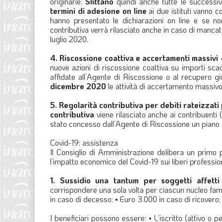
originarie.
Slittano
quindi anche tutte le successiv
termini di adesione on line
ai due istituti vanno c
hanno presentato le dichiarazioni on line e se n
contributiva verrà rilasciato anche in caso di manca
luglio 2020.
4. Riscossione coattiva e accertamenti massivi 
nuove azioni di riscossione coattiva su importi sca
affidate all’Agente di Riscossione o al recupero gi
dicembre 2020
le attività di accertamento massivo
5. Regolarità contributiva per debiti rateizzat
contributiva
viene rilasciato anche ai contribuenti 
stato concesso dall’Agente di Riscossione un piano 
Covid-19: assistenza
Il Consiglio di Amministrazione delibera un primo p
l’impatto economico del Covid-19 sui liberi professioni
1. Sussidio una tantum per soggetti affetti
corrispondere una sola volta per ciascun nucleo fami
in caso di decesso; • Euro 3.000 in caso di ricovero;
I beneficiari possono essere: • L’iscritto (attivo o pe