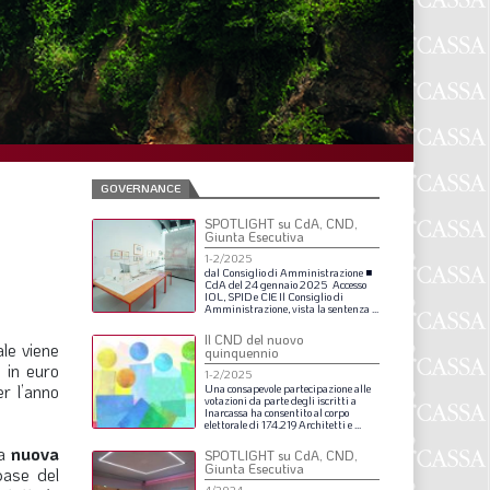
F
P
T
L
GOVERNANCE
SPOTLIGHT su CdA, CND,
I
Giunta Esecutiva
1-2/2025
S
dal
Consiglio
di
Amministrazione
■
CdA
del
24
gennaio
2025
Accesso
IOL,
SPID
e
CIE
Il
Consiglio
di
S
Amministrazione,
vista
la
sentenza
...
Il CND del nuovo
ale viene
quinquennio
 in euro
1-2/2025
F
r l’anno
Una
consapevole
partecipazione
alle
votazioni
da
parte
degli
iscritti
a
Inarcassa
ha
consentito
al
corpo
A
elettorale
di
174.219
Architetti
e
...
la
nuova
SPOTLIGHT su CdA, CND,
L
Giunta Esecutiva
base del