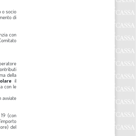
o o socio
amento di
anzia con
 Comitato
peratore
ntributi
ima della
olare
il
la con le
n avviate
 19 (con
l’importo
ore) del