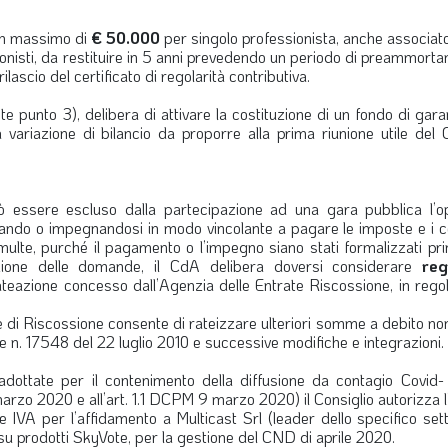
n massimo di
€ 50.000
per singolo professionista, anche associat
sionisti, da restituire in 5 anni prevedendo un periodo di preammort
rilascio del certificato di regolarità contributiva.
e punto 3), delibera di attivare la costituzione di un fondo di gar
na variazione di bilancio da proporre alla prima riunione utile del
essere escluso dalla partecipazione ad una gara pubblica l’o
ando o impegnandosi in modo vincolante a pagare le imposte e i co
 multe, purché il pagamento o l’impegno siano stati formalizzati pr
ione delle domande, il CdA delibera doversi considerare
reg
ateazione concesso dall’Agenzia delle Entrate Riscossione, in rego
e di Riscossione consente di rateizzare ulteriori somme a debito no
ne n. 17548 del 22 luglio 2010 e successive modifiche e integrazioni.
adottate per il contenimento della diffusione da contagio Covid-
8 marzo 2020 e all’art. 1.1 DCPM 9 marzo 2020) il Consiglio autorizza 
IVA per l’affidamento a Multicast Srl (leader dello specifico sett
u prodotti SkyVote, per la gestione del CND di aprile 2020.