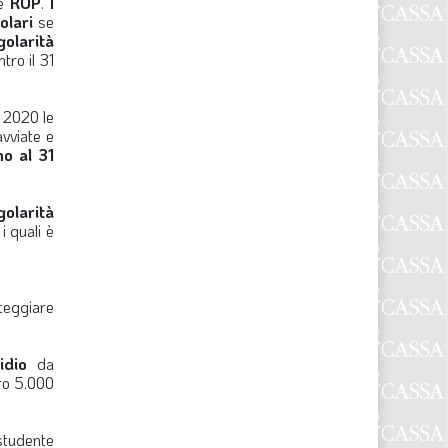
e
ROP
.
I
olari
se
golarità
tro il 31
 2020 le
avviate e
no al 31
egolarità
i quali è
nteggiare
idio
da
uro 5.000
 studente