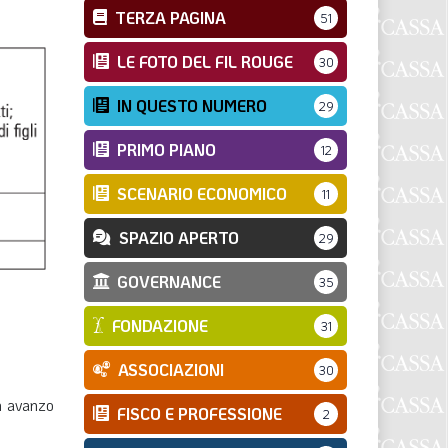
TERZA PAGINA
51
LE FOTO DEL FIL ROUGE
30
IN QUESTO NUMERO
29
PRIMO PIANO
12
SCENARIO ECONOMICO
11
SPAZIO APERTO
29
GOVERNANCE
35
FONDAZIONE
31
ASSOCIAZIONI
30
un avanzo
FISCO E PROFESSIONE
2