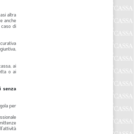
asi altra
ere anche
 caso di
curativa
giuntiva,
cassa, ai
tta o ai
ni senza
egola per
essionale
mmittenze
’attività