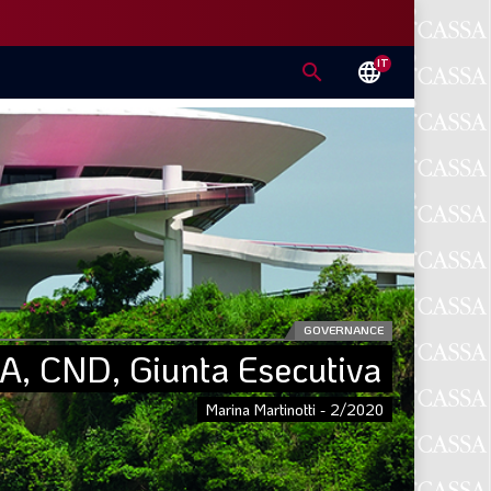
IT
search
language
GOVERNANCE
, CND, Giunta Esecutiva
Marina Martinotti - 2/2020
E