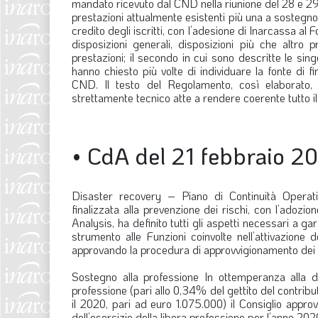
mandato ricevuto dal CND nella riunione del 28 e 2
prestazioni attualmente esistenti più una a sostegno 
credito degli iscritti, con l’adesione di Inarcassa al F
disposizioni generali, disposizioni più che altro p
prestazioni; il secondo in cui sono descritte le sing
hanno chiesto più volte di individuare la fonte di fi
CND. Il testo del Regolamento, così elaborato,
strettamente tecnico atte a rendere coerente tutto 
•
CdA del 21 febbraio 2
Disaster recovery – Piano di Continuità Operat
finalizzata alla prevenzione dei rischi, con l’adozi
Analysis, ha definito tutti gli aspetti necessari a g
strumento alle Funzioni coinvolte nell’attivazione
approvando la procedura di approvvigionamento dei ki
Sostegno alla professione
In ottemperanza alla de
professione (pari allo 0,34% del gettito del contribut
il 2020, pari ad euro 1.075.000) il Consiglio appro
dell’esercizio della libera professione per l’anno 202