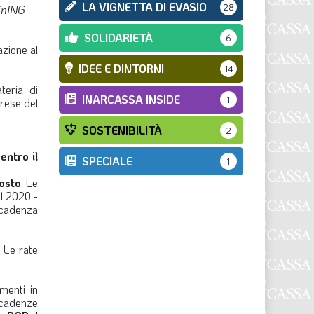
LA VIGNETTA DI EVASIO
28
ainING –
SOLIDARIETÀ
6
zione al
IDEE E DINTORNI
14
teria di
INARCASSA INSIDE
1
prese del
SOSTENIBILITÀ
2
o
entro il
SPECIALE
1
osto
. Le
el 2020 -
scadenza
. Le rate
menti in
scadenze