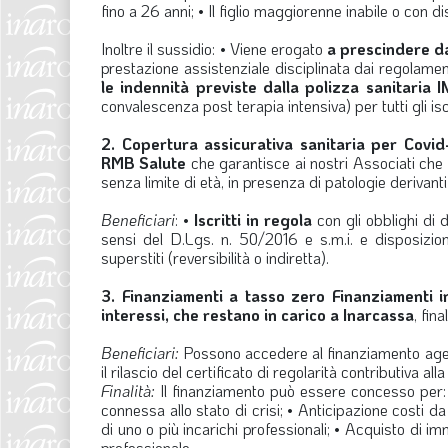
fino a 26 anni; • Il figlio maggiorenne inabile o con di
Inoltre il sussidio: • Viene erogato
a prescindere da
prestazione assistenziale disciplinata dai regolament
le indennità previste dalla polizza sanitari
convalescenza post terapia intensiva) per tutti gli isc
2. Copertura assicurativa sanitaria per Covid
RMB Salute
che garantisce ai nostri Associati che 
senza limite di età, in presenza di patologie derivan
Beneficiari
: •
Iscritti in regola
con gli obblighi di 
sensi del D.Lgs. n. 50/2016 e s.m.i. e disposizion
superstiti (reversibilità o indiretta).
3. Finanziamenti a tasso zero
Finanziamenti i
interessi, che restano in carico a Inarcassa
, fin
Beneficiari:
Possono accedere al finanziamento agevola
il rilascio del certificato di regolarità contributiva all
Finalità:
Il finanziamento può essere concesso per: • 
connessa allo stato di crisi; • Anticipazione costi d
di uno o più incarichi professionali; • Acquisto di im
professionale.