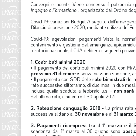
Convegni e incontri
Viene concesso il patrocinio gr
Ingegno e Formazione
”, organizzato dall’Ordine deg
Covid-19: variazioni Budget
A seguito dell’emergenza
Bilancio di previsione 2020, mediante utilizzo del F
Covid-19: agevolazioni pagamenti
Vista la normat
contenimento e gestione dell’emergenza epidemiologic
territorio nazionale, il CdA delibera i seguenti prov
1. Contributi minimi 2020
• Il pagamento dei contributi minimi 2020 con MA
prossimo 31 dicembre
senza nessuna sanzione, anc
• Il pagamento con SDD delle
rate bimestrali
dei m
rate successive slitteranno, di due mesi in due mesi,
inclusa quella scaduta a febbraio u.s. -
non sarà 
dell’ultima rata, cioè entro il 30 aprile 2021.
2. Rateazione conguaglio 2018
• La prima rata 
successive slittano al
30 novembre
e al
31 marzo 
3. Pagamenti ricompresi tra il 1° marzo e il
scadenza dal 1° marzo al 30 giugno sono
postic