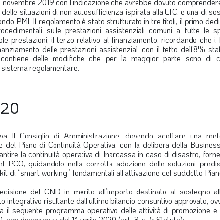
9 novembre 2019 con l’indicazione che avrebbe dovuto comprendere 
delle situazioni di non autosufficienza ispirata alla LTC, e una di so
ondo PMI. Il regolamento è stato strutturato in tre titoli, il primo dedi
rocedimentali sulle prestazioni assistenziali comuni a tutte le sp
ole prestazioni; il terzo relativo al finanziamento, ricordando che i 
nanziamento delle prestazioni assistenziali con il tetto dell’8% stab
 contiene delle modifiche che per la maggior parte sono di c
il sistema regolamentare.
020
iva
Il Consiglio di Amministrazione, dovendo adottare una met
one del Piano di Continuità Operativa, con la delibera della Busine
arantire la continuità operativa di Inarcassa in caso di disastro, for
 del PCO, guidandole nella corretta adozione delle soluzioni predi
t di “smart working” fondamentali all’attivazione del suddetto Pian
cisione del CND in merito all’importo destinato al sostegno all
o integrativo risultante dall’ultimo bilancio consuntivo approvato, ov
va il seguente programma operativo delle attività di promozione e 
0, con decorrenza dal 1° aprile 2020 (art. 3, c. 5 Statuto):