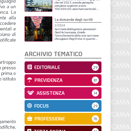
onguaglio
S
che
nel
2023,
avendo
percepito
ivo a un
compensi
superiori
a
euro
100.000,00,
sono
fuoriuscito
dal
...
anca.
La
nte alla
Le domande degli iscritti
accedere
2/2024
mentali e
Iscrizione
obbligatoria
pensionati
Gentile
Inarcassa,
chiedo
piano di
l’annullamento
della
mia
iscrizione
tificate
che
appare
illegittima
in
quanto
...
ARCHIVIO TEMATICO
urtroppo
EDITORIALE
te presso
29
e prima o
 istituto
PREVIDENZA
81
ASSISTENZA
14
FOCUS
29
PROFESSIONE
76
pagamento
difiche,