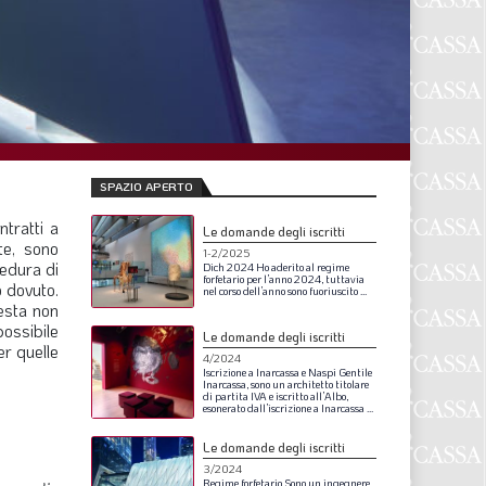
F
P
T
L
SPAZIO APERTO
I
tratti a
Le domande degli iscritti
te, sono
1-2/2025
S
cedura di
Dich
2024
Ho
aderito
al
regime
forfetario
per
l’anno
2024,
tuttavia
o dovuto.
nel
corso
dell’anno
sono
fuoriuscito
...
S
esta non
ossibile
Le domande degli iscritti
er quelle
4/2024
Iscrizione
a
Inarcassa
e
Naspi
Gentile
F
Inarcassa,
sono
un
architetto
titolare
di
partita
IVA
e
iscritto
all’Albo,
esonerato
dall’iscrizione
a
Inarcassa
...
A
Le domande degli iscritti
L
3/2024
Regime
forfetario
Sono
un
ingegnere