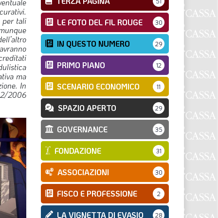
TERZA PAGINA
eventuale
51
curativi.
 per tali
LE FOTO DEL FIL ROUGE
30
 comunque
ll’altro
IN QUESTO NUMERO
29
, avranno
reditati
PRIMO PIANO
12
ulistica
ativa ma
zione.
In
SCENARIO ECONOMICO
11
 42/2006
SPAZIO APERTO
29
GOVERNANCE
35
FONDAZIONE
31
ASSOCIAZIONI
30
FISCO E PROFESSIONE
2
LA VIGNETTA DI EVASIO
28