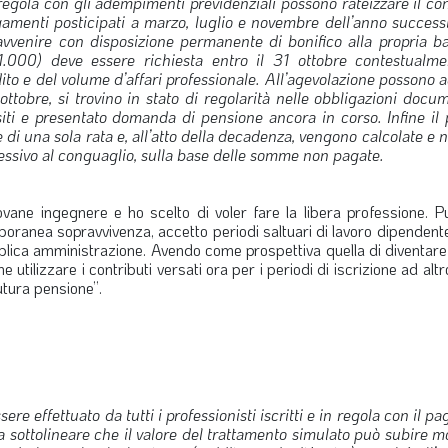
in regola con gli adempimenti previdenziali possono rateizzare il c
gamenti posticipati a marzo, luglio e novembre dell’anno success
avvenire con disposizione permanente di bonifico alla propria b
.000) deve essere richiesta entro il 31 ottobre contestualme
to e del volume d’affari professionale.
All’agevolazione possono 
1 ottobre, si trovino in stato di regolarità nelle obbligazioni docu
iti e presentato domanda di pensione ancora in corso. Infine il 
 una sola rata e, all’atto della decadenza, vengono calcolate e no
cessivo al conguaglio, sulla base delle somme non pagate.
ane ingegnere e ho scelto di voler fare la libera professione. P
mporanea sopravvivenza, accetto periodi saltuari di lavoro dipenden
ubblica amministrazione. Avendo come prospettiva quella di diventar
 utilizzare i contributi versati ora per i periodi di iscrizione ad altro
utura pensione”.
ere effettuato da tutti i professionisti iscritti e in regola con il 
 sottolineare che il valore del trattamento simulato può subire mo