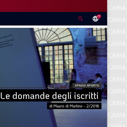
IT
search
language
SPAZIO APERTO
Le domande degli iscritti
di Mauro di Martino - 2/2018
E