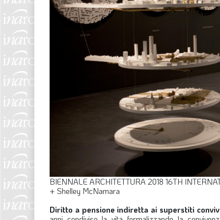
BIENNALE ARCHITETTURA 2018
16TH INTERNA
+ Shelley McNamara
Diritto a pensione indiretta ai superstiti conviv
anni condiviso la vita formalizzando la convivenz