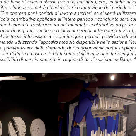
o da base al calcolo stesso (reddito, anzianità, etc.) nonché all’
itto a Inarcassa, potrà chiedere la ricongiunzione dei periodi assi
 e onerosa per i periodi di lavoro anteriori, se si vorrà utilizzare
 calcolo contributivo applicato all’intero periodo ricongiunto sarà
con il concreto trasferimento del montante contributivo da parte de
riodi ricongiunti, anche se relativi ai periodi antecedenti il 2013
lora fosse interessato a ricongiungere periodi previdenziali acc
omanda utilizzando l’apposito modulo disponibile nella sezione Mod
e la presentazione della domanda di ricongiunzione non è impegn
 per definire il costo e il rendimento dell’operazione di ricongiun
 possibilità di pensionamento in regime di totalizzazione ex D.Lgs