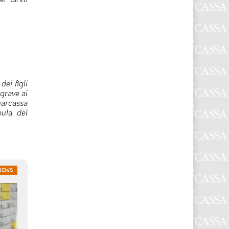
dei figli
 grave ai
narcassa
pula del
NEWS