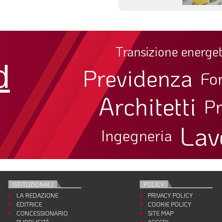
Transizione energet
d
Previdenza
Fo
Architetti
Pr
Lav
Ingegneria
ISTITUZIONALI
POLICY
LA REDAZIONE
PRIVACY POLICY
EDITRICE
COOKIE POLICY
CONCESSIONARIO
SITE MAP
PUBBLICITÀ
ACCEDI