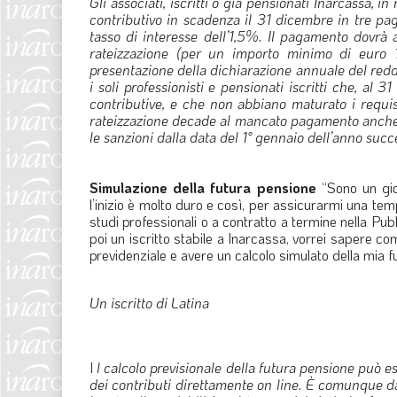
Gli associati, iscritti o già pensionati Inarcassa, 
contributivo in scadenza il 31 dicembre in tre pa
tasso di interesse dell’1,5%. Il pagamento dovrà 
rateizzazione (per un importo minimo di euro 1
presentazione della dichiarazione annuale del reddi
i soli professionisti e pensionati iscritti che, al 3
contributive, e che non abbiano maturato i requis
rateizzazione decade al mancato pagamento anche di
le sanzioni dalla data del 1° gennaio dell’anno suc
Simulazione della futura pensione
“Sono un giov
l’inizio è molto duro e così, per assicurarmi una te
studi professionali o a contratto a termine nella P
poi un iscritto stabile a Inarcassa, vorrei sapere come
previdenziale e avere un calcolo simulato della mia f
Un iscritto di Latina
I
l calcolo previsionale della futura pensione può ess
dei contributi direttamente on line. È comunque da