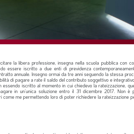
tare la libera professione, insegna nella scuola pubblica con con
do essere iscritto a due enti di previdenza contemporaneamen
i contratto annuale. Insegno ormai da tre anni seguendo la stessa pro
ilità di pagare a rate il saldo del contributo soggettivo e integrativ
n essendo iscritto al momento in cui chiedevo la rateizzazione, qu
agare in un’unica soluzione entro il 31 dicembre 2017. Non è p
ari come me permettendo loro di poter richiedere la rateizzazione p