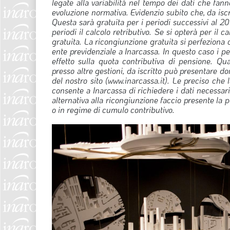
legate alla variabilità nel tempo dei dati che fann
evoluzione normativa. Evidenzio subito che, da iscr
Questa sarà gratuita per i periodi successivi al 2012
periodi il calcolo retributivo. Se si opterà per il
gratuita.
La ricongiunzione gratuita si perfeziona 
ente previdenziale a Inarcassa. In questo caso i pe
effetto sulla quota contributiva di pensione. Qua
presso altre gestioni, da iscritto può presentare d
del nostro sito (www.inarcassa.it). Le preciso ch
consente a Inarcassa di richiedere i dati necessari
alternativa alla ricongiunzione faccio presente la
o in regime di cumulo contributivo.