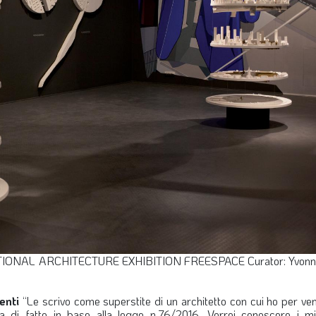
TIONAL ARCHITECTURE EXHIBITION
FREESPACE
Curator: Yvonn
enti
“Le scrivo come superstite di un architetto con cui ho per ven
a di fatto in base alla legge n.76/2016. Vorrei conoscere i miei