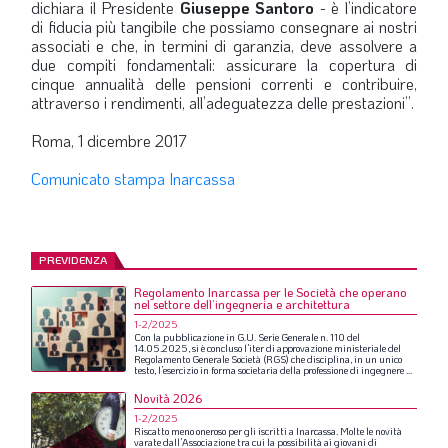
dichiara il Presidente
Giuseppe Santoro
- è l’indicatore
di fiducia più tangibile che possiamo consegnare ai nostri
associati e che, in termini di garanzia, deve assolvere a
due compiti fondamentali: assicurare la copertura di
cinque annualità delle pensioni correnti e contribuire,
attraverso i rendimenti, all’adeguatezza delle prestazioni”.
Roma, 1 dicembre 2017
Comunicato stampa Inarcassa
PREVIDENZA
Regolamento Inarcassa per le Società che operano
nel settore dell’ingegneria e architettura
1-2/2025
Con
la
pubblicazione
in
G.U.
Serie
Generale
n.
110
del
14.05.2025,
si
è
concluso
l’iter
di
approvazione
ministeriale
del
Regolamento
Generale
Società
(RGS)
che
disciplina,
in
un
unico
testo,
l’esercizio
in
forma
societaria
della
professione
di
ingegnere
...
Novità 2026
1-2/2025
Riscatto
meno
oneroso
per
gli
iscritti
a
Inarcassa.
Molte
le
novità
varate
dall’Associazione
tra
cui
la
possibilità
ai
giovani
di