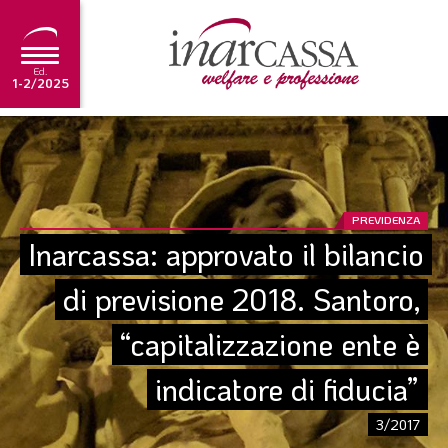
Ed.
1-2/2025
NEWS
EDITORIALE
TUTORIAL
PREVIDENZA
Inarcassa: approvato il bilancio 
SCADENZARIO
di previsione 2018. Santoro, 
ARCHIVIO
“capitalizzazione ente è 
Ultima edizione
indicatore di fiducia”
1-2/2025
3/2017