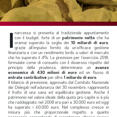
SOMMARIO
EDITORIALE
PREVIDENZA
I
FOCUS
narcassa si presenta al tradizionale appuntamento
con il budget, forte di un
patrimonio netto
che ha
PROFESSIONE
oramai superato la soglia dei
10 miliardi di euro
,
grazie all’impulso fornito da un’efficace gestione
TERZA PAGINA
finanziaria e con un rendimento lordo a valori di mercato
che ha superato il 4%. Le previsioni per l’esercizio 2018,
LE FOTO DEL FIL ROUGE
formulate come di consueto con il doveroso rispetto del
IN QUESTO NUMERO
principio della prudenza, determinano un
avanzo
economico di 430 milioni di euro
ed un flusso di
SCENARIO ECONOMICO
entrate contributive
per oltre
1 miliardo di euro
.
Il bilancio di previsione, approvato dal Comitato Nazionale
SPAZIO APERTO
dei Delegati nell’adunanza del 30 novembre, rappresenta
il frutto di una sana ed equilibrata gestione. Anche il
GOVERNANCE
patrimonio nel valore ideale della quota pro-capite si è più
che raddoppiato: nel 2008 era pari a 30.000 euro ed oggi
FONDAZIONE
ha superato i 60.000 euro. Nel complesso cresce in
misura più che proporzionale rispetto a quanto
ASSOCIAZIONI
necessario, consentendo di accantonare ulteriori risorse