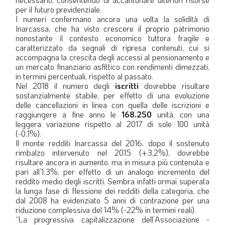
per il futuro previdenziale.
LA VIGNETTA DI EVASIO
I numeri confermano ancora una volta la solidità di
Inarcassa, che ha visto crescere il proprio patrimonio
SPECIALE
nonostante il contesto economico tuttora fragile e
caratterizzato da segnali di ripresa contenuti, cui si
accompagna la crescita degli accessi al pensionamento e
expand_more
CAMBIA NUMERO
un mercato finanziario asfittico con rendimenti dimezzati,
in termini percentuali, rispetto al passato.
Nel 2018 il numero degli
iscritti
dovrebbe risultare
sostanzialmente stabile, per effetto di una evoluzione
delle cancellazioni in linea con quella delle iscrizioni e
raggiungere a fine anno le
168.250
unità, con una
leggera variazione rispetto al 2017 di sole 100 unità
(-0,1%).
Il monte redditi Inarcassa del 2016, dopo il sostenuto
rimbalzo intervenuto nel 2015 (+3,2%), dovrebbe
risultare ancora in aumento, ma in misura più contenuta e
pari all’1,3%, per effetto di un analogo incremento del
reddito medio degli iscritti. Sembra infatti ormai superata
la lunga fase di flessione dei redditi della categoria, che
dal 2008 ha evidenziato 5 anni di contrazione per una
riduzione complessiva del 14% (-22% in termini reali).
“La progressiva capitalizzazione dell’Associazione -