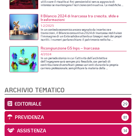
utilizzare
il
riscatto
ai
fini
pensionistici
senza
aggravio
di
interessi
se
mantengono
l’iscrizione
continuativa.
Le
modifiche
...
Il Bilancio 2024 di Inarcassa tra crescita, sfide e
trasformazioni
1-2/2025
In
un
contesto
economico
ancora
segnato
da
incertezze
e
transizioni,
il
Bilancio
consuntivo
2024
di
Inarcassa
restituisce
l’immagine
di
un
Ente
solido
e
attento
ai
bisogni
reali
dei
propri
iscritti.
I
numeri
parlano
chiaro:
il
patrimonio
netto
ha
...
Ricongiunzione GS Inps – Inarcassa
4/2024
In
un
periodo
storico
in
cui
l’attività
dell’architetto
e
dell’ingegnere
sarà
sempre
più
flessibile,
con
periodi
di
contribuzione
diversificati
presso
vari
enti
durante
la
propria
carriera
professionale,
semplificare
la
materia
della
...
ARCHIVIO TEMATICO
EDITORIALE
29
PREVIDENZA
81
ASSISTENZA
14