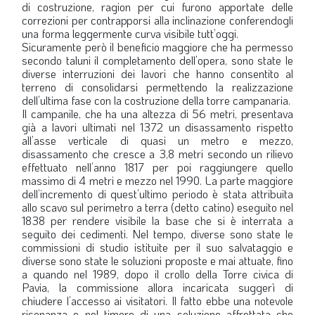
di costruzione, ragion per cui furono apportate delle
LA VIGNETTA DI EVASIO
correzioni per contrapporsi alla inclinazione conferendogli
una forma leggermente curva visibile tutt’oggi.
SPECIALE
Sicuramente però il beneficio maggiore che ha permesso
secondo taluni il completamento dell’opera, sono state le
diverse interruzioni dei lavori che hanno consentito al
expand_more
CAMBIA NUMERO
terreno di consolidarsi permettendo la realizzazione
dell’ultima fase con la costruzione della torre campanaria.
Il campanile, che ha una altezza di 56 metri, presentava
già a lavori ultimati nel 1372 un disassamento rispetto
all’asse verticale di quasi un metro e mezzo,
disassamento che cresce a 3,8 metri secondo un rilievo
effettuato nell’anno 1817 per poi raggiungere quello
massimo di 4 metri e mezzo nel 1990. La parte maggiore
dell’incremento di quest’ultimo periodo è stata attribuita
allo scavo sul perimetro a terra (detto catino) eseguito nel
1838 per rendere visibile la base che si è interrata a
seguito dei cedimenti. Nel tempo, diverse sono state le
commissioni di studio istituite per il suo salvataggio e
diverse sono state le soluzioni proposte e mai attuate, fino
a quando nel 1989, dopo il crollo della Torre civica di
Pavia, la commissione allora incaricata suggerì di
chiudere l’accesso ai visitatori. Il fatto ebbe una notevole
risonanza e nel timore di una soluzione affrettata che