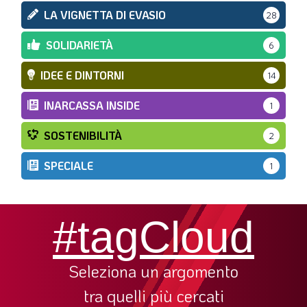
LA VIGNETTA DI EVASIO
28
SOLIDARIETÀ
6
IDEE E DINTORNI
14
INARCASSA INSIDE
1
SOSTENIBILITÀ
2
SPECIALE
1
#tagCloud
Seleziona un argomento
tra quelli più cercati