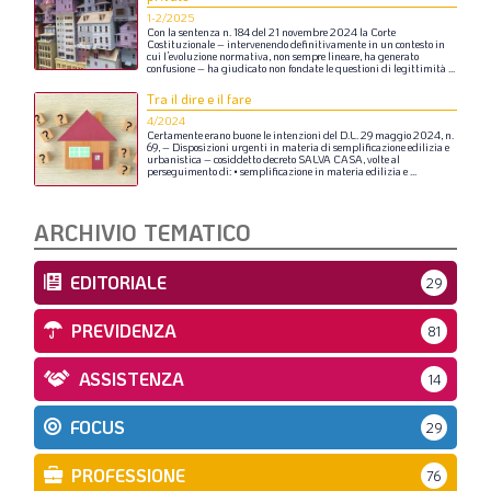
1-2/2025
Con
la
sentenza
n.
184
del
21
novembre
2024
la
Corte
Costituzionale
–
intervenendo
definitivamente
in
un
contesto
in
cui
l’evoluzione
normativa,
non
sempre
lineare,
ha
generato
confusione
–
ha
giudicato
non
fondate
le
questioni
di
legittimità
...
Tra il dire e il fare
4/2024
Certamente
erano
buone
le
intenzioni
del
D.L.
29
maggio
2024,
n.
69,
–
Disposizioni
urgenti
in
materia
di
semplificazione
edilizia
e
urbanistica
–
cosiddetto
decreto
SALVA
CASA,
volte
al
perseguimento
di:
•
semplificazione
in
materia
edilizia
e
...
ARCHIVIO TEMATICO
EDITORIALE
29
PREVIDENZA
81
ASSISTENZA
14
FOCUS
29
PROFESSIONE
76