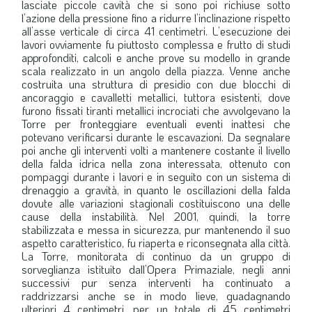
lasciate piccole cavità che si sono poi richiuse sotto
l’azione della pressione fino a ridurre l’inclinazione rispetto
all’asse verticale di circa 41 centimetri. L’esecuzione dei
lavori ovviamente fu piuttosto complessa e frutto di studi
approfonditi, calcoli e anche prove su modello in grande
scala realizzato in un angolo della piazza. Venne anche
costruita una struttura di presidio con due blocchi di
ancoraggio e cavalletti metallici, tuttora esistenti, dove
furono fissati tiranti metallici incrociati che avvolgevano la
Torre per fronteggiare eventuali eventi inattesi che
potevano verificarsi durante le escavazioni. Da segnalare
poi anche gli interventi volti a mantenere costante il livello
della falda idrica nella zona interessata, ottenuto con
pompaggi durante i lavori e in seguito con un sistema di
drenaggio a gravità, in quanto le oscillazioni della falda
dovute alle variazioni stagionali costituiscono una delle
cause della instabilità. Nel 2001, quindi, la torre
stabilizzata e messa in sicurezza, pur mantenendo il suo
aspetto caratteristico, fu riaperta e riconsegnata alla città.
La Torre, monitorata di continuo da un gruppo di
sorveglianza istituito dall’Opera Primaziale, negli anni
successivi pur senza interventi ha continuato a
raddrizzarsi anche se in modo lieve, guadagnando
ulteriori 4 centimetri, per un totale di 45 centimetri