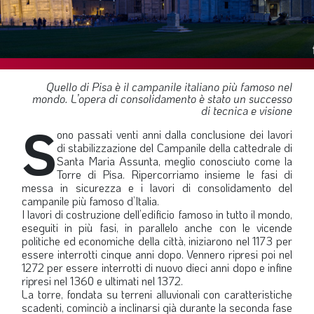
SOMMARIO
EDITORIALE
PREVIDENZA
FOCUS
Quello di Pisa è il campanile italiano più famoso nel
mondo. L’opera di consolidamento è stato un successo
PROFESSIONE
di tecnica e visione
S
TERZA PAGINA
ono passati venti anni dalla conclusione dei lavori
di stabilizzazione del Campanile della cattedrale di
LE FOTO DEL FIL ROUGE
Santa Maria Assunta, meglio conosciuto come la
Torre di Pisa. Ripercorriamo insieme le fasi di
IN QUESTO NUMERO
messa in sicurezza e i lavori di consolidamento del
campanile più famoso d’Italia.
SCENARIO ECONOMICO
I lavori di costruzione dell’edificio famoso in tutto il mondo,
eseguiti in più fasi, in parallelo anche con le vicende
SPAZIO APERTO
politiche ed economiche della città, iniziarono nel 1173 per
essere interrotti cinque anni dopo. Vennero ripresi poi nel
GOVERNANCE
1272 per essere interrotti di nuovo dieci anni dopo e infine
ripresi nel 1360 e ultimati nel 1372.
FONDAZIONE
La torre, fondata su terreni alluvionali con caratteristiche
ASSOCIAZIONI
scadenti, cominciò a inclinarsi già durante la seconda fase