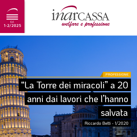
Ed.
1-2/2025
NEWS
EDITORIALE
TUTORIAL
PROFESSIONE
SCADENZARIO
“La Torre dei miracoli” a 20 
ARCHIVIO
anni dai lavori che l’hanno 
salvata
Ultima edizione
1-2/2025
Riccardo Betti - 1/2020