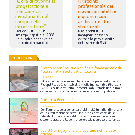
“È ora di favorire la
Il tirocinio
progettazione e
professionale dei
rilanciare gli
giovani architetti e
investimenti nel
ingegneri con
campo delle
archistar e studi
infrastrutture”
strutturati
Dai
dati
OICE
2019
Neo
architetti
e
emerge,
rispetto
al
2018,
ingegneri
possono
un
quadro
negativo
del
evitare
la
prova
scritta
mercato
dei
bandi
di
...
dell’esame
di
Stato,
...
PROFESSIONE
“Lectio brevis” nel suo significato fondamentale di
“lettura”: Architetto e Architettura
1-2/2025
“Non
si
può
pensare
un’architettura
senza
pensare
alla
gente”
Richard
Rogers
(architetto
di
famiglia
inglese
nato
a
Firenze
nel
1933)
Sono
un
Architetto,
un
soggetto
abilitato
da
una
laurea
e
da
un
esame
di
abilitazione
alla
progettazione
di
qualsiasi
...
Comunità Energetiche
1-2/2025
Con
l’aumento
della
domanda
di
elettricità
in
Italia,
alimentato
dall’elettrificazione
dei
settori
industriale
e
residenziale,
le
infrastrutture
della
rete
elettrica
tradizionale
si
trovano
sotto
crescente
pressione.
Le
politiche
energetiche
europee
e
italiane
...
Società di ingegneria che operano nel mercato
privato