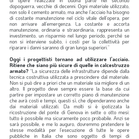
di opere realizzate in buona parte nel secondo
dopoguerra, vecchie di decenni. Ogni materiale utilizzato,
non solo il cemento armato, ma anche l’acciaio ha bisogno
di costante manutenzione nel ciclo vitale dell’opera, per
non arrivare all’emergenza. La costante e accorta
manutenzione, ordinaria e straordinaria, rappresenta un
investimento, un risparmio nel lungo periodo, perché se
non si interviene subito, i costi per la collettività per
riparare i danni saranno di gran lunga superiori.”
Oggi i progettisti tornano ad utilizzare l’acciaio.
Ritiene che siano più sicure di quelle in calcestruzzo
armato?
“La sicurezza delle infrastrutture dipende dalla
tecnica costruttiva utilizzata a prescindere dal materiale.
Non si può dire a priori che un materiale sia migliore di un
altro. Il progetto deve sempre essere la base da cui
partire per impostare un corretto piano di manutenzione
che avrà costi e tempi, questi sì, che dipenderanno anche
dai materiali utilizzati. Da molti si è ipotizzata la
ricostruzione del ponte di Genova in sette o otto mesi:
tutto è possibile ma sicuramente poco probabile. Anzi se
sarà possibile, e me lo auguro, dovremmo pretendere le
stesse modalità per l’esecuzione di tutte le opere
pubbliche in Italia che sono oggetto di tempi di