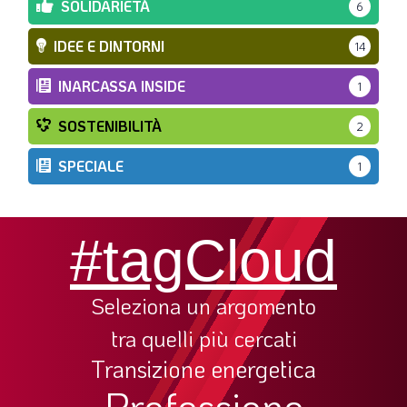
SOLIDARIETÀ
6
IDEE E DINTORNI
14
INARCASSA INSIDE
1
SOSTENIBILITÀ
2
SPECIALE
1
#tagCloud
Seleziona un argomento
tra quelli più cercati
Transizione energetica
Professione