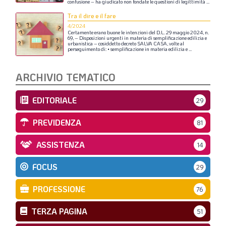
confusione
–
ha
giudicato
non
fondate
le
questioni
di
legittimità
...
Tra il dire e il fare
4/2024
Certamente
erano
buone
le
intenzioni
del
D.L.
29
maggio
2024,
n.
69,
–
Disposizioni
urgenti
in
materia
di
semplificazione
edilizia
e
urbanistica
–
cosiddetto
decreto
SALVA
CASA,
volte
al
perseguimento
di:
•
semplificazione
in
materia
edilizia
e
...
ARCHIVIO TEMATICO
EDITORIALE
29
PREVIDENZA
81
ASSISTENZA
14
FOCUS
29
PROFESSIONE
76
TERZA PAGINA
51