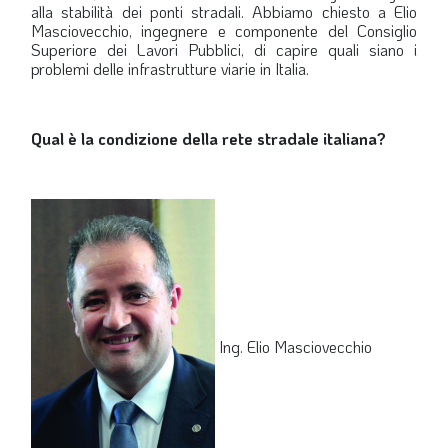
alla stabilità dei ponti stradali. Abbiamo chiesto a Elio
LA VIGNETTA DI EVASIO
Masciovecchio, ingegnere e componente del Consiglio
Superiore dei Lavori Pubblici, di capire quali siano i
SPECIALE
problemi delle infrastrutture viarie in Italia.
expand_more
CAMBIA NUMERO
Qual è la condizione della rete stradale italiana?
Ing. Elio Masciovecchio