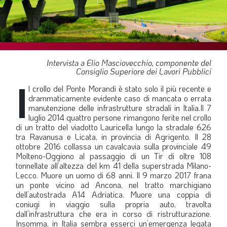
SOMMARIO
EDITORIALE
PREVIDENZA
FOCUS
Intervista a Elio Masciovecchio, componente del
Consiglio Superiore dei Lavori Pubblici
PROFESSIONE
I
l crollo del Ponte Morandi è stato solo il più recente e
TERZA PAGINA
drammaticamente evidente caso di mancata o errata
manutenzione delle infrastrutture stradali in Italia.Il 7
LE FOTO DEL FIL ROUGE
luglio 2014 quattro persone rimangono ferite nel crollo
di un tratto del viadotto Lauricella lungo la stradale 626
IN QUESTO NUMERO
tra Ravanusa e Licata, in provincia di Agrigento. Il 28
ottobre 2016 collassa un cavalcavia sulla provinciale 49
SCENARIO ECONOMICO
Molteno-Oggiono al passaggio di un Tir di oltre 108
tonnellate all’altezza del km 41 della superstrada Milano-
SPAZIO APERTO
Lecco. Muore un uomo di 68 anni. Il 9 marzo 2017 frana
un ponte vicino ad Ancona, nel tratto marchigiano
GOVERNANCE
dell’autostrada A14 Adriatica. Muore una coppia di
FONDAZIONE
coniugi in viaggio sulla propria auto, travolta
dall’infrastruttura che era in corso di ristrutturazione.
ASSOCIAZIONI
Insomma, in Italia sembra esserci un’emergenza legata