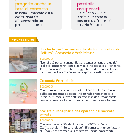
progetto anche in
possibile
fase di concorso
recuperarli
In
Italia
il
mercato
delle
Da
giugno
2018
gli
costruzioni
sta
iscritti
di
Inarcassa
attraversando
un
possono
usufruire
del
periodo
piuttosto
...
servizio
Vitruvio.
...
PROFESSIONE
“Lectio brevis” nel suo significato fondamentale di
“lettura”: Architetto e Architettura
1-2/2025
“Non
si
può
pensare
un’architettura
senza
pensare
alla
gente”
Richard
Rogers
(architetto
di
famiglia
inglese
nato
a
Firenze
nel
1933)
Sono
un
Architetto,
un
soggetto
abilitato
da
una
laurea
e
da
un
esame
di
abilitazione
alla
progettazione
di
qualsiasi
...
Comunità Energetiche
1-2/2025
Con
l’aumento
della
domanda
di
elettricità
in
Italia,
alimentato
dall’elettrificazione
dei
settori
industriale
e
residenziale,
le
infrastrutture
della
rete
elettrica
tradizionale
si
trovano
sotto
crescente
pressione.
Le
politiche
energetiche
europee
e
italiane
...
Società di ingegneria che operano nel mercato
privato
1-2/2025
Con
la
sentenza
n.
184
del
21
novembre
2024
la
Corte
Costituzionale
–
intervenendo
definitivamente
in
un
contesto
in
cui
l’evoluzione
normativa,
non
sempre
lineare,
ha
generato