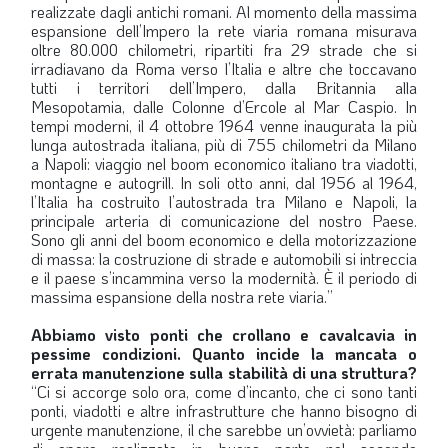
realizzate dagli antichi romani. Al momento della massima
espansione dell’Impero la rete viaria romana misurava
oltre 80.000 chilometri, ripartiti fra 29 strade che si
irradiavano da Roma verso l’Italia e altre che toccavano
tutti i territori dell’Impero, dalla Britannia alla
Mesopotamia, dalle Colonne d’Ercole al Mar Caspio. In
tempi moderni, il 4 ottobre 1964 venne inaugurata la più
lunga autostrada italiana, più di 755 chilometri da Milano
a Napoli: viaggio nel boom economico italiano tra viadotti,
montagne e autogrill. In soli otto anni, dal 1956 al 1964,
l’Italia ha costruito l’autostrada tra Milano e Napoli, la
principale arteria di comunicazione del nostro Paese.
Sono gli anni del boom economico e della motorizzazione
di massa: la costruzione di strade e automobili si intreccia
e il paese s’incammina verso la modernità. È il periodo di
massima espansione della nostra rete viaria.”
Abbiamo visto ponti che crollano e cavalcavia in
pessime condizioni. Quanto incide la mancata o
errata manutenzione sulla stabilità di una struttura?
“Ci si accorge solo ora, come d’incanto, che ci sono tanti
ponti, viadotti e altre infrastrutture che hanno bisogno di
urgente manutenzione, il che sarebbe un’ovvietà: parliamo