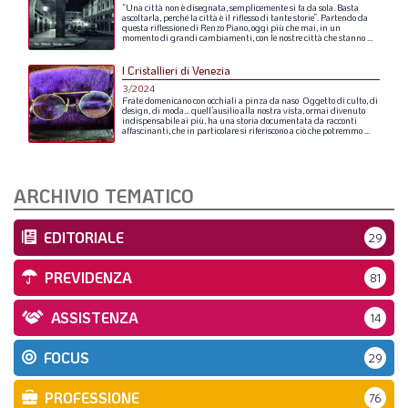
“Una
città
non
è
disegnata,
semplicemente
si
fa
da
sola.
Basta
ascoltarla,
perché
la
città
è
il
riflesso
di
tante
storie”.
Partendo
da
questa
riflessione
di
Renzo
Piano,
oggi
più
che
mai,
in
un
momento
di
grandi
cambiamenti,
con
le
nostre
città
che
stanno
...
I Cristallieri di Venezia
3/2024
Frate
domenicano
con
occhiali
a
pinza
da
naso
Oggetto
di
culto,
di
design,
di
moda…
quell’ausilio
alla
nostra
vista,
ormai
divenuto
indispensabile
ai
più,
ha
una
storia
documentata
da
racconti
affascinanti,
che
in
particolare
si
riferiscono
a
ciò
che
potremmo
...
ARCHIVIO TEMATICO
EDITORIALE
29
PREVIDENZA
81
ASSISTENZA
14
FOCUS
29
PROFESSIONE
76