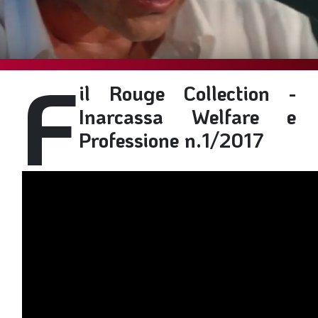
SOMMARIO
EDITORIALE
PREVIDENZA
F
FOCUS
il Rouge Collection -
PROFESSIONE
Inarcassa Welfare e
TERZA PAGINA
Professione n.1/2017
LE FOTO DEL FIL ROUGE
IN QUESTO NUMERO
SCENARIO ECONOMICO
SPAZIO APERTO
GOVERNANCE
FONDAZIONE
ASSOCIAZIONI