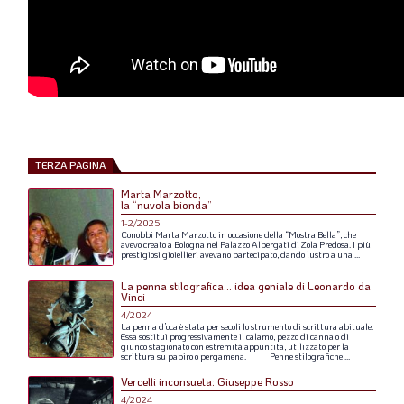
LA VIGNETTA DI EVASIO
SPECIALE
CAMBIA NUMERO
TERZA PAGINA
Marta Marzotto,
la “nuvola bionda”
1-2/2025
Conobbi
Marta
Marzotto
in
occasione
della
“Mostra
Bella”,
che
avevo
creato
a
Bologna
nel
Palazzo
Albergati
di
Zola
Predosa.
I
più
prestigiosi
gioiellieri
avevano
partecipato,
dando
lustro
a
una
...
La penna stilografica... idea geniale di Leonardo da
Vinci
4/2024
La
penna
d’oca
è
stata
per
secoli
lo
strumento
di
scrittura
abituale.
Essa
sostituì
progressivamente
il
calamo,
pezzo
di
canna
o
di
giunco
stagionato
con
estremità
appuntita,
utilizzato
per
la
scrittura
su
papiro
o
pergamena.
Penne
stilografiche
...
Vercelli inconsueta: Giuseppe Rosso
4/2024