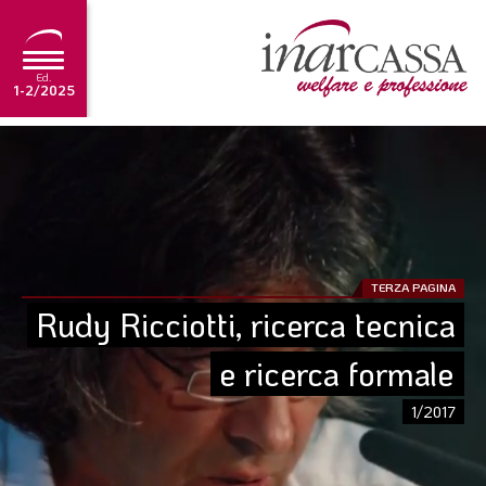
Ed.
1-2/2025
NEWS
EDITORIALE
TUTORIAL
SCADENZARIO
TERZA PAGINA
Rudy Ricciotti, ricerca tecnica 
ARCHIVIO
e ricerca formale
Ultima edizione
1/2017
1-2/2025