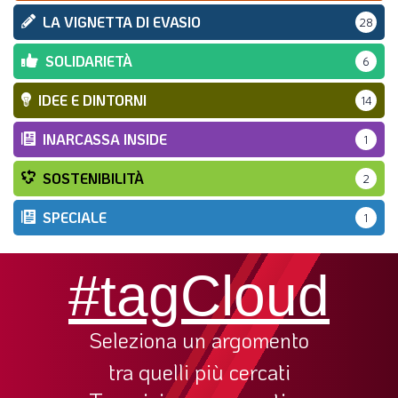
LA VIGNETTA DI EVASIO
28
SOLIDARIETÀ
6
IDEE E DINTORNI
14
INARCASSA INSIDE
1
SOSTENIBILITÀ
2
SPECIALE
1
#tagCloud
Seleziona un argomento
tra quelli più cercati