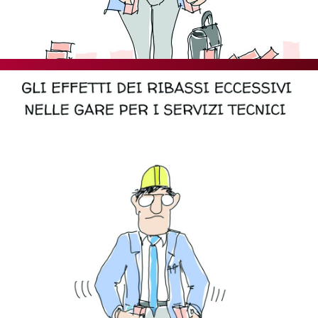
SOMMARIO
EDITORIALE
PREVIDENZA
FOCUS
PROFESSIONE
TERZA PAGINA
LE FOTO DEL FIL ROUGE
IN QUESTO NUMERO
SCENARIO ECONOMICO
SPAZIO APERTO
GOVERNANCE
FONDAZIONE
ASSOCIAZIONI