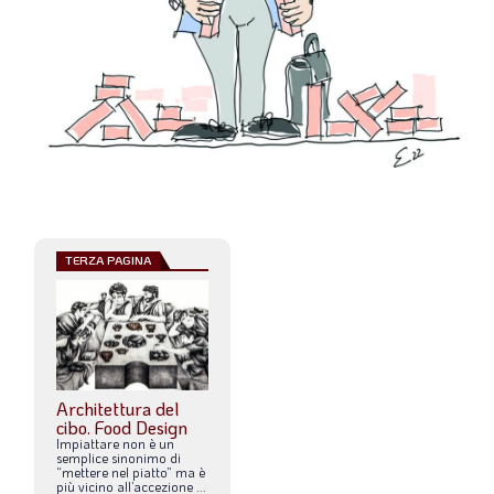
LA VIGNETTA DI EVASIO
SPECIALE
expand_more
CAMBIA NUMERO
TERZA PAGINA
Architettura del
cibo. Food Design
Impiattare
non
è
un
semplice
sinonimo
di
“mettere
nel
piatto”
ma
è
più
vicino
all’accezione
...