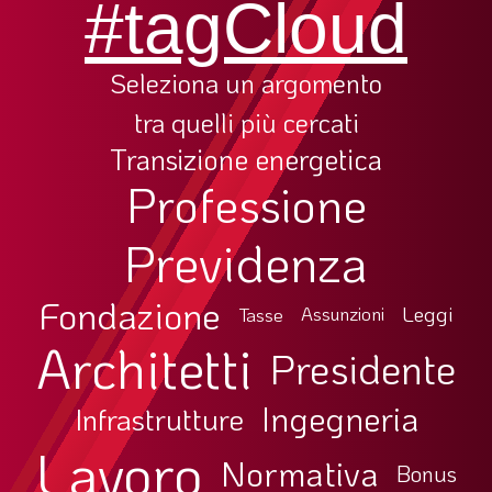
#tagCloud
Seleziona un argomento
tra quelli più cercati
Transizione energetica
Professione
Previdenza
Fondazione
Leggi
Tasse
Assunzioni
Architetti
Presidente
Ingegneria
Infrastrutture
Lavoro
Normativa
Bonus