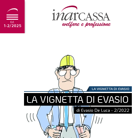
Ed.
1-2/2025
NEWS
EDITORIALE
TUTORIAL
SCADENZARIO
LA VIGNETTA DI EVASIO
ARCHIVIO
LA VIGNETTA DI EVASIO
di Evasio De Luca - 2/2022
Ultima edizione
1-2/2025