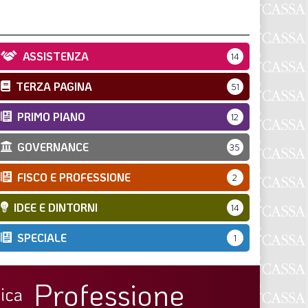
S
ASSISTENZA
14
TERZA PAGINA
51
PRIMO PIANO
12
GOVERNANCE
35
FISCO E PROFESSIONE
2
IDEE E DINTORNI
14
SPECIALE
1
Professione
ica