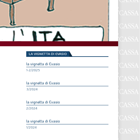
F
P
T
L
LA VIGNETTA DI EVASIO
la vignetta di Evasio
I
1-2/2025
S
la vignetta di Evasio
S
3/2024
la vignetta di Evasio
2/2024
F
A
la vignetta di Evasio
1/2024
L