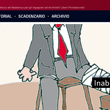
enza ed Assistenza per gli Ingegneri ed Architetti Liberi Professionisti
ORIAL
SCADENZARIO
ARCHIVIO
Inab