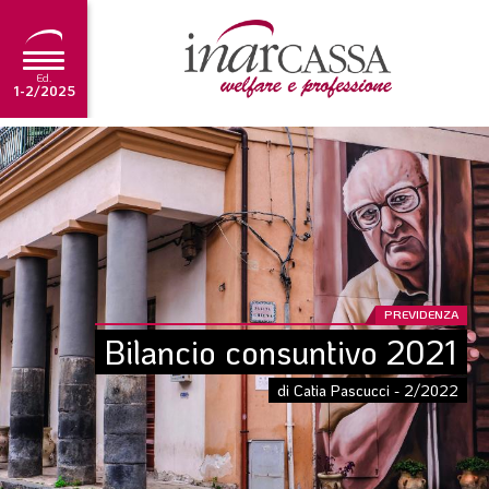
Ed.
1-2/2025
NEWS
EDITORIALE
TUTORIAL
SCADENZARIO
PREVIDENZA
ARCHIVIO
Bilancio consuntivo 2021
di Catia Pascucci - 2/2022
Ultima edizione
1-2/2025