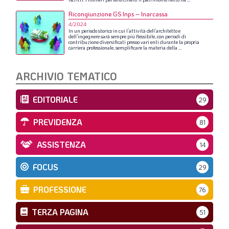
Ricongiunzione GS Inps – Inarcassa
4/2024
In
un
periodo
storico
in
cui
l’attività
dell’architetto
e
dell’ingegnere
sarà
sempre
più
flessibile,
con
periodi
di
contribuzione
diversificati
presso
vari
enti
durante
la
propria
carriera
professionale,
semplificare
la
materia
della
...
ARCHIVIO TEMATICO
EDITORIALE
29
PREVIDENZA
81
ASSISTENZA
14
FOCUS
29
PROFESSIONE
76
TERZA PAGINA
51