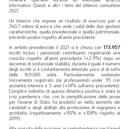
informatico. Questi e altri i temi del bilancio consuntivo
2021.
Un bilancio che espone un risultato di esercizio pari a
760,7 milioni di euro e che vede i saldi delle due gestioni
caratteristiche, quella previdenziale e quella patrimoniale,
entrambi positivi rispetto all’anno precedente.
In ambito previdenziale il 2021 si è chiuso con
173.957
iscritti inclusi i pensionati contribuenti, registrando una
crescita rispetto all’anno precedente (+2,9%) dopo un
decennio di sostanziale stabilità, durante il quale il numero
degli iscritti si è costantemente attestato poco al di sotto
delle 169.000 unità. Particolarmente sostenuto
l’incremento registrato dai professionisti under 35 con
anzianità inferiore a 5 anni (+14% sull’anno precedente).
Complice indiretta di questa dinamica positiva è stata la
crisi pandemica che, con la semplificazione delle prove
per l’esame di Stato, ha prodotto un netto aumento dei
candidati e degli abilitati alla professione di ingegnere e
architetto (rispettivamente +90% e +108% rispetto al
2019).
Alla crescita delle iscrizioni, in controtendenza con il trend