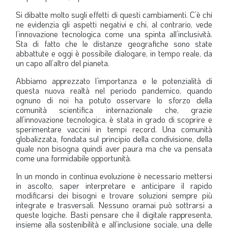
LA VIGNETTA DI EVASIO
Si dibatte molto sugli effetti di questi cambiamenti. C’è chi
ne evidenzia gli aspetti negativi e chi, al contrario, vede
SPECIALE
l’innovazione tecnologica come una spinta all’inclusività.
Sta di fatto che le distanze geografiche sono state
abbattute e oggi è possibile dialogare, in tempo reale, da
expand_more
CAMBIA NUMERO
un capo all’altro del pianeta.
Abbiamo apprezzato l’importanza e le potenzialità di
questa nuova realtà nel periodo pandemico, quando
ognuno di noi ha potuto osservare lo sforzo della
comunità scientifica internazionale che, grazie
all’innovazione tecnologica, è stata in grado di scoprire e
sperimentare vaccini in tempi record. Una comunità
globalizzata, fondata sul principio della condivisione, della
quale non bisogna quindi aver paura ma che va pensata
come una formidabile opportunità.
In un mondo in continua evoluzione è necessario mettersi
in ascolto, saper interpretare e anticipare il rapido
modificarsi dei bisogni e trovare soluzioni sempre più
integrate e trasversali. Nessuno oramai può sottrarsi a
queste logiche. Basti pensare che il digitale rappresenta,
insieme alla sostenibilità e all’inclusione sociale, una delle