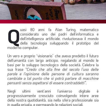
SOMMARIO
EDITORIALE
PREVIDENZA
Q
FOCUS
uasi 80 anni fa Alan Turing, matematico
considerato uno dei padri dell’informatica e
PROFESSIONE
dell’intelligenza artificiale, rivoluzionava il mondo
della tecnologia sviluppando il prototipo del
TERZA PAGINA
moderno computer.
LE FOTO DEL FIL ROUGE
Un vero e proprio “visionario” che aveva predetto il futuro
dell’umanità con largo anticipo, regalando al mondo le
IN QUESTO NUMERO
basi per lo sviluppo tecnologico della società. Celebre la
sua frase
“Credo che alla fine del secolo l’uso delle
SCENARIO ECONOMICO
parole e l’opinione delle persone di cultura saranno
SPAZIO APERTO
cambiate a tal punto che si potrà parlare di macchine
pensanti senza aspettarsi di essere contraddetti”.
GOVERNANCE
Negli ultimi vent’anni l’universo digitale è
FONDAZIONE
progressivamente cresciuto coinvolgendo intere aree
della nostra quotidianità, sia nella sfera professionale sia
ASSOCIAZIONI
in quella privata, e permeando le relazioni sociali.