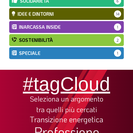
SOLIDARIETÀ
6
IDEE E DINTORNI
14
INARCASSA INSIDE
1
SOSTENIBILITÀ
2
SPECIALE
1
#tagCloud
Seleziona un argomento
tra quelli più cercati
Transizione energetica
Professione