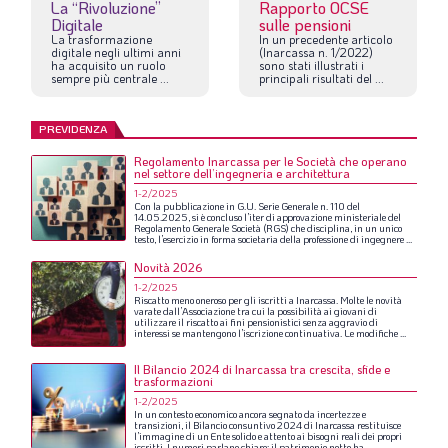
La “Rivoluzione”
Rapporto OCSE
Digitale
sulle pensioni
La
trasformazione
In
un
precedente
articolo
digitale
negli
ultimi
anni
(Inarcassa
n.
1/2022)
ha
acquisito
un
ruolo
sono
stati
illustrati
i
sempre
più
centrale
...
principali
risultati
del
...
PREVIDENZA
Regolamento Inarcassa per le Società che operano
nel settore dell’ingegneria e architettura
1-2/2025
Con
la
pubblicazione
in
G.U.
Serie
Generale
n.
110
del
14.05.2025,
si
è
concluso
l’iter
di
approvazione
ministeriale
del
Regolamento
Generale
Società
(RGS)
che
disciplina,
in
un
unico
testo,
l’esercizio
in
forma
societaria
della
professione
di
ingegnere
...
Novità 2026
1-2/2025
Riscatto
meno
oneroso
per
gli
iscritti
a
Inarcassa.
Molte
le
novità
varate
dall’Associazione
tra
cui
la
possibilità
ai
giovani
di
utilizzare
il
riscatto
ai
fini
pensionistici
senza
aggravio
di
interessi
se
mantengono
l’iscrizione
continuativa.
Le
modifiche
...
Il Bilancio 2024 di Inarcassa tra crescita, sfide e
trasformazioni
1-2/2025
In
un
contesto
economico
ancora
segnato
da
incertezze
e
transizioni,
il
Bilancio
consuntivo
2024
di
Inarcassa
restituisce
l’immagine
di
un
Ente
solido
e
attento
ai
bisogni
reali
dei
propri
iscritti.
I
numeri
parlano
chiaro:
il
patrimonio
netto
ha
...