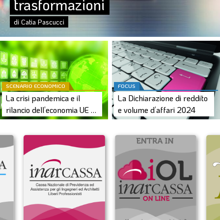
trasformazioni
SOMMARIO
EDITORIALE
di Catia Pascucci
PREVIDENZA
FOCUS
PROFESSIONE
SCENARIO ECONOMICO
FOCUS
TERZA PAGINA
La crisi pandemica e il 
La Dichiarazione di reddito 
LE FOTO DEL FIL ROUGE
rilancio dell’economia UE 
e volume d’affari 2024
dopo un quinquennio di 
IN QUESTO NUMERO
reattività
SCENARIO ECONOMICO
SPAZIO APERTO
GOVERNANCE
FONDAZIONE
ASSOCIAZIONI