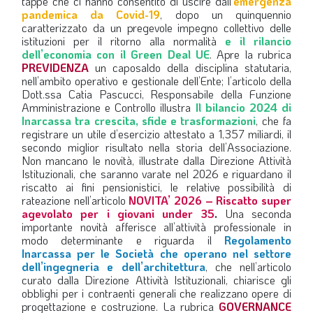
tappe che ci hanno consentito di uscire dall’
emergenza
pandemica da Covid-19
, dopo un quinquennio
caratterizzato da un pregevole impegno collettivo delle
istituzioni per il ritorno alla normalità
e il rilancio
dell’economia con il Green Deal UE
. Apre la rubrica
PREVIDENZA
un caposaldo della disciplina statutaria,
nell’ambito operativo e gestionale dell’Ente; l’articolo della
Dott.ssa Catia Pascucci, Responsabile della Funzione
Amministrazione e Controllo illustra
Il bilancio 2024 di
Inarcassa tra crescita, sfide e trasformazioni
, che fa
registrare un utile d’esercizio attestato a 1,357 miliardi, il
secondo miglior risultato nella storia dell’Associazione.
Non mancano le novità, illustrate dalla Direzione Attività
Istituzionali, che saranno varate nel 2026 e riguardano il
riscatto ai fini pensionistici, le relative possibilità di
rateazione nell’articolo
NOVITA’ 2026 – Riscatto super
agevolato per i giovani under 35
.
Una seconda
importante novità afferisce all’attività professionale in
modo determinante e riguarda il
Regolamento
Inarcassa per le Società che operano nel settore
dell’ingegneria e dell’architettura
, che nell’articolo
curato dalla Direzione Attività Istituzionali, chiarisce gli
obblighi per i contraenti generali che realizzano opere di
progettazione e costruzione. La rubrica
GOVERNANCE