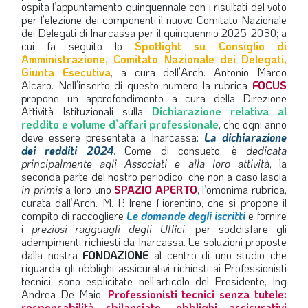
ospita l’appuntamento quinquennale con i risultati del voto
per l’elezione dei componenti il nuovo Comitato Nazionale
dei Delegati di Inarcassa per il quinquennio 2025-2030; a
cui fa seguito lo
Spotlight su Consiglio di
Amministrazione, Comitato Nazionale dei Delegati,
Giunta Esecutiva
, a cura dell’Arch. Antonio Marco
Alcaro. Nell’inserto di questo numero la rubrica
FOCUS
propone un approfondimento a cura della Direzione
Attività Istituzionali sulla
Dichiarazione relativa al
reddito e volume d’affari professionale
, che ogni anno
deve essere presentata a Inarcassa:
La dichiarazione
dei redditi 2024
. Come di consueto, è
dedicata
principalmente agli Associati e alla loro attività
, la
seconda parte del nostro periodico, che non a caso lascia
in primis
a loro uno
SPAZIO APERTO
, l’omonima rubrica,
curata dall’Arch. M. P. Irene Fiorentino, che si propone il
compito di raccogliere
Le domande degli iscritti
e fornire
i
preziosi ragguagli degli Uffici
, per soddisfare gli
adempimenti richiesti da Inarcassa. Le soluzioni proposte
dalla nostra
FONDAZIONE
al centro di uno studio che
riguarda gli obblighi assicurativi richiesti ai Professionisti
tecnici, sono esplicitate nell’articolo del Presidente, Ing
Andrea De Maio:
Professionisti tecnici senza tutele:
responsabilità sbilanciate, obblighi assicurativi