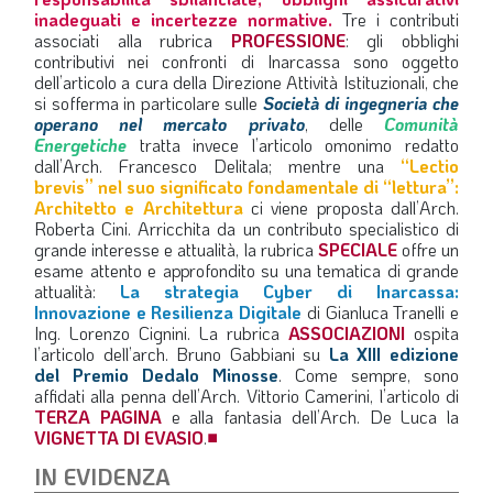
inadeguati e incertezze normative.
Tre i contributi
associati alla rubrica
PROFESSIONE
: gli obblighi
contributivi nei confronti di Inarcassa sono oggetto
dell’articolo a cura della Direzione Attività Istituzionali, che
si sofferma in particolare sulle
Società di ingegneria che
operano nel mercato privato
, delle
Comunità
Energetiche
tratta invece l’articolo omonimo redatto
dall’Arch. Francesco Delitala; mentre una
“Lectio
brevis” nel suo significato fondamentale di “lettura”:
Architetto e Architettura
ci viene proposta dall’Arch.
Roberta Cini. Arricchita da un contributo specialistico di
grande interesse e attualità, la rubrica
SPECIALE
offre un
esame attento e approfondito su una tematica di grande
attualità:
La strategia Cyber di Inarcassa:
Innovazione e Resilienza Digitale
di Gianluca Tranelli e
Ing. Lorenzo Cignini. La rubrica
ASSOCIAZIONI
ospita
l’articolo dell’arch. Bruno Gabbiani su
La XIII edizione
del Premio Dedalo Minosse
. Come sempre, sono
affidati alla penna dell’Arch. Vittorio Camerini, l’articolo di
TERZA PAGINA
e alla fantasia dell’Arch. De Luca la
VIGNETTA DI EVASIO
.
■
IN EVIDENZA