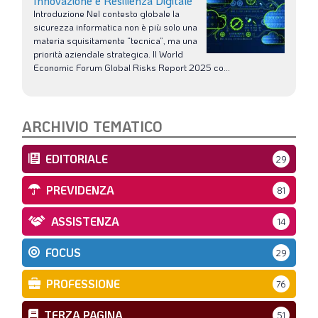
Innovazione e Resilienza Digitale
Introduzione Nel contesto globale la
sicurezza informatica non è più solo una
materia squisitamente “tecnica”, ma una
priorità aziendale strategica. Il World
Economic Forum Global Risks Report 2025 co...
ARCHIVIO TEMATICO
EDITORIALE
29
PREVIDENZA
81
ASSISTENZA
14
FOCUS
29
PROFESSIONE
76
TERZA PAGINA
51