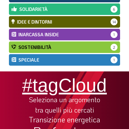
SOLIDARIETÀ
6
IDEE E DINTORNI
14
INARCASSA INSIDE
1
SOSTENIBILITÀ
2
SPECIALE
1
#tagCloud
Seleziona un argomento
tra quelli più cercati
Transizione energetica