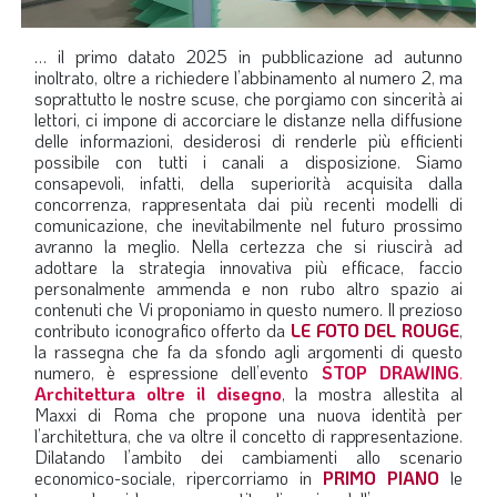
… il primo datato 2025 in pubblicazione ad autunno
inoltrato, oltre a richiedere l’abbinamento al numero 2, ma
soprattutto le nostre scuse, che porgiamo con sincerità ai
lettori, ci impone di accorciare le distanze nella diffusione
delle informazioni, desiderosi di renderle più efficienti
possibile con tutti i canali a disposizione. Siamo
consapevoli, infatti, della superiorità acquisita dalla
concorrenza, rappresentata dai più recenti modelli di
comunicazione, che inevitabilmente nel futuro prossimo
avranno la meglio. Nella certezza che si riuscirà ad
adottare la strategia innovativa più efficace, faccio
personalmente ammenda e non rubo altro spazio ai
contenuti che Vi proponiamo in questo numero. Il prezioso
contributo iconografico offerto da
LE FOTO DEL ROUGE
,
la rassegna che fa da sfondo agli argomenti di questo
numero, è espressione dell’evento
STOP DRAWING
.
Architettura oltre il disegno
, la mostra allestita al
Maxxi di Roma che propone una nuova identità per
l’architettura, che va oltre il concetto di rappresentazione.
Dilatando l’ambito dei cambiamenti allo scenario
economico-sociale, ripercorriamo in
PRIMO PIANO
le