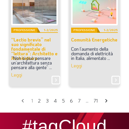
PROFESSIONE
1-2/2025
PROFESSIONE
1-2/2025
“Lectio brevis” nel
Comunità Energetiche
suo significato
fondamentale di
Con
l’aumento
della
“lettura”: Architetto e
domanda
di
elettricità
Architettura
“Non
si
può
pensare
in
Italia,
alimentato
...
un’architettura
senza
Leggi
pensare
alla
gente”
...
Leggi
chevron_right
chevron_right
chevron_left
chevron_right
1
2
3
4
5
6
7
...
71
#tagCloud