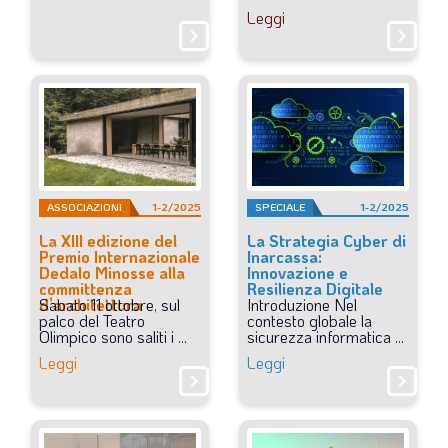
Leggi
chevron_right
chevron_right
ASSOCIAZIONI
1-2/2025
SPECIALE
1-2/2025
La XIII edizione del
La Strategia Cyber di
Premio Internazionale
Inarcassa:
Dedalo Minosse alla
Innovazione e
committenza
Resilienza Digitale
d’architettura
Sabato
11
ottobre,
sul
Introduzione
Nel
palco
del
Teatro
contesto
globale
la
Olimpico
sono
saliti
i
...
sicurezza
informatica
...
Leggi
Leggi
chevron_right
chevron_right