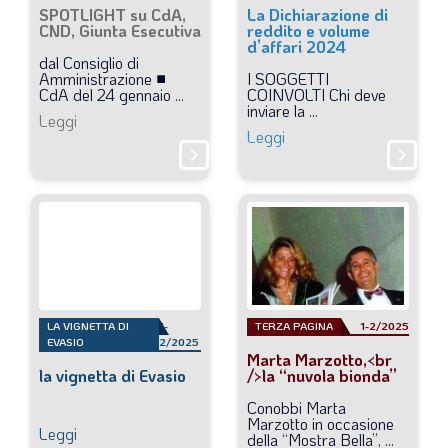
SPOTLIGHT su CdA,
La Dichiarazione di
CND, Giunta Esecutiva
reddito e volume
d’affari 2024
dal
Consiglio
di
Amministrazione
■
I
SOGGETTI
CdA
del
24
gennaio
...
COINVOLTI
Chi
deve
inviare
la
...
Leggi
Leggi
chevron_right
chevron_right
LA VIGNETTA DI
1-
TERZA PAGINA
1-2/2025
EVASIO
2/2025
Marta Marzotto,<br
la vignetta di Evasio
/>la “nuvola bionda”
Conobbi
Marta
Marzotto
in
occasione
Leggi
della
“Mostra
Bella”,
...