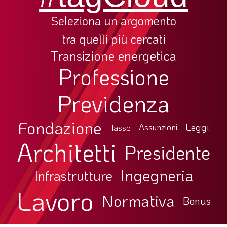
Seleziona un argomento
tra quelli più cercati
Transizione energetica
Professione
Previdenza
Fondazione
Leggi
Tasse
Assunzioni
Architetti
Presidente
Ingegneria
Infrastrutture
Lavoro
Normativa
Bonus