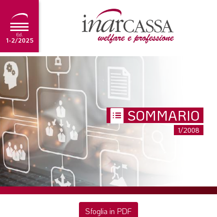
Ed.
1-2/2025
NEWS
EDITORIALE
TUTORIAL
SOMMARIO
SCADENZARIO
1/2008
ARCHIVIO
Ultima edizione
1-2/2025
Sfoglia in PDF