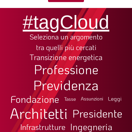
SOMMARIO
EDITORIALE
#tagCloud
PREVIDENZA
FOCUS
Seleziona un argomento
PROFESSIONE
tra quelli più cercati
TERZA PAGINA
Transizione energetica
Professione
LE FOTO DEL FIL ROUGE
IN QUESTO NUMERO
Previdenza
SCENARIO ECONOMICO
Fondazione
SPAZIO APERTO
Leggi
Tasse
Assunzioni
Architetti
GOVERNANCE
Presidente
FONDAZIONE
Ingegneria
Infrastrutture
ASSOCIAZIONI