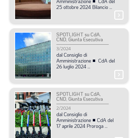
Amministrazione
■
CdA
del
25
ottobre
2024
Bilancio
...
LA VIGNETTA DI EVASIO
chevron_right
SPECIALE
SPOTLIGHT su CdA,
expand_more
CAMBIA NUMERO
CND, Giunta Esecutiva
3/2024
dal
Consiglio
di
Amministrazione
■
CdA
del
26
luglio
2024
...
chevron_right
SPOTLIGHT su CdA,
CND, Giunta Esecutiva
2/2024
dal
Consiglio
di
Amministrazione
■ CdA
del
17
aprile
2024
Proroga
...