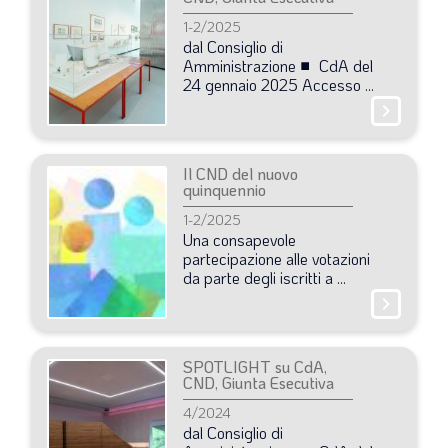
SOMMARIO
1-2/2025
EDITORIALE
dal
Consiglio
di
Amministrazione
■
CdA
del
PREVIDENZA
24
gennaio
2025
Accesso
...
chevron_right
FOCUS
PROFESSIONE
Il CND del nuovo
TERZA PAGINA
quinquennio
1-2/2025
LE FOTO DEL FIL ROUGE
Una
consapevole
IN QUESTO NUMERO
partecipazione
alle
votazioni
da
parte
degli
iscritti
a
...
SCENARIO ECONOMICO
chevron_right
SPAZIO APERTO
GOVERNANCE
SPOTLIGHT su CdA,
CND, Giunta Esecutiva
FONDAZIONE
4/2024
dal
Consiglio
di
ASSOCIAZIONI