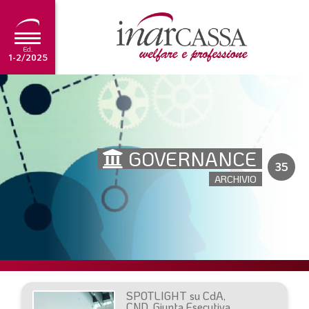
Ed.
1-2/2025
NEWS
EDITORIALE
GOVERNANCE
TUTORIAL
35
ARCHIVIO
SCADENZARIO
ARCHIVIO
Ultima edizione
1-2/2025
SPOTLIGHT su CdA,
CND, Giunta Esecutiva