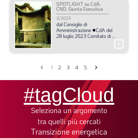
SPOTLIGHT su CdA,
CND, Giunta Esecutiva
3/2023
dal
Consiglio
di
Amministrazione
■CdA
del
28
luglio
2023
Comitato
di
...
chevron_right
chevron_left
chevron_right
1
2
3
4
5
#tagCloud
Seleziona un argomento
tra quelli più cercati
Transizione energetica