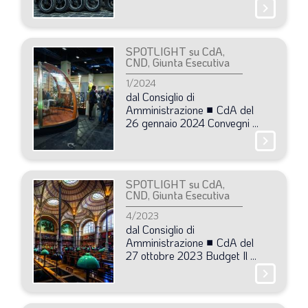
chevron_right
SPOTLIGHT su CdA,
CND, Giunta Esecutiva
1/2024
dal
Consiglio
di
Amministrazione
■ CdA
del
26
gennaio
2024
Convegni
...
chevron_right
SPOTLIGHT su CdA,
CND, Giunta Esecutiva
4/2023
dal
Consiglio
di
Amministrazione
■ CdA
del
27
ottobre
2023
Budget
Il
...
chevron_right