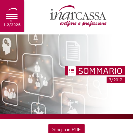
Ed.
1-2/2025
NEWS
EDITORIALE
TUTORIAL
SOMMARIO
SCADENZARIO
3/2012
ARCHIVIO
Ultima edizione
1-2/2025
Sfoglia in PDF