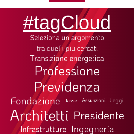
SOMMARIO
EDITORIALE
#tagCloud
PREVIDENZA
FOCUS
Seleziona un argomento
PROFESSIONE
tra quelli più cercati
TERZA PAGINA
Transizione energetica
Professione
LE FOTO DEL FIL ROUGE
IN QUESTO NUMERO
Previdenza
SCENARIO ECONOMICO
Fondazione
SPAZIO APERTO
Leggi
Tasse
Assunzioni
Architetti
GOVERNANCE
Presidente
FONDAZIONE
Ingegneria
Infrastrutture
ASSOCIAZIONI