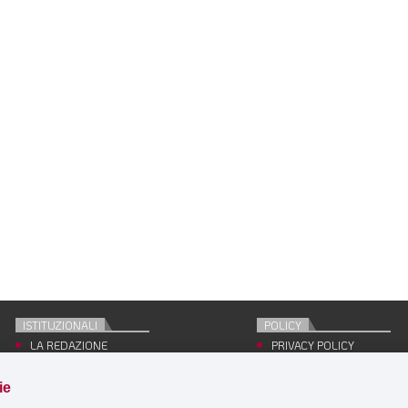
ISTITUZIONALI
POLICY
LA REDAZIONE
PRIVACY POLICY
EDITRICE
COOKIE POLICY
CONCESSIONARIO
SITE MAP
ie
PUBBLICITÀ
ACCEDI