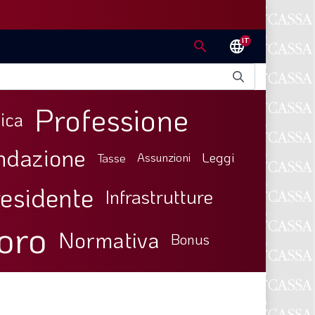
IT
search
language
Professione
ica
ndazione
Leggi
Tasse
Assunzioni
esidente
Infrastrutture
oro
Normativa
Bonus
E