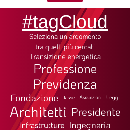
SOMMARIO
EDITORIALE
#tagCloud
PREVIDENZA
FOCUS
Seleziona un argomento
PROFESSIONE
tra quelli più cercati
TERZA PAGINA
Transizione energetica
Professione
LE FOTO DEL FIL ROUGE
IN QUESTO NUMERO
Previdenza
SCENARIO ECONOMICO
Fondazione
SPAZIO APERTO
Leggi
Tasse
Assunzioni
Architetti
GOVERNANCE
Presidente
FONDAZIONE
Ingegneria
Infrastrutture
ASSOCIAZIONI