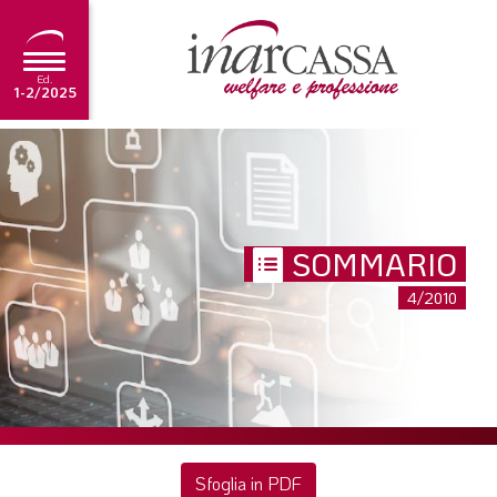
Ed.
1-2/2025
NEWS
EDITORIALE
TUTORIAL
SOMMARIO
SCADENZARIO
4/2010
ARCHIVIO
Ultima edizione
1-2/2025
Sfoglia in PDF